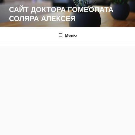
Перейти
САЙТ ДОКТОРА ГОМЕОПАТА
к
СОЛЯРА АЛЕКСЕЯ
содержимому
Меню