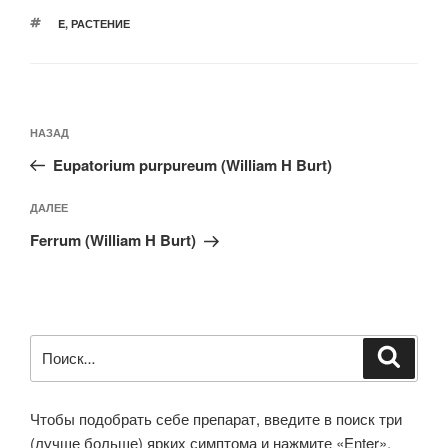
МЕТКИ
E
,
РАСТЕНИЕ
Навигация
Предыдущая
НАЗАД
по
запись:
записям
Eupatorium purpureum (William H Burt)
Следующая
ДАЛЕЕ
запись
Ferrum (William H Burt)
Искать:
Поиск
Чтобы подобрать себе препарат, введите в поиск три
(лучше больше) ярких симптома и нажмите «Enter».