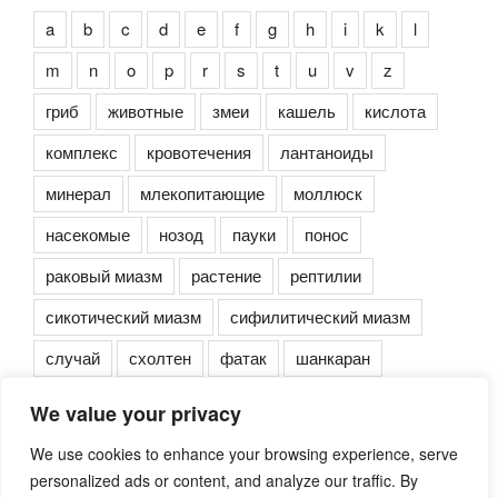
a
b
c
d
e
f
g
h
i
k
l
m
n
o
p
r
s
t
u
v
z
гриб
животные
змеи
кашель
кислота
комплекс
кровотечения
лантаноиды
минерал
млекопитающие
моллюск
насекомые
нозод
пауки
понос
раковый миазм
растение
рептилии
сикотический миазм
сифилитический миазм
случай
схолтен
фатак
шанкаран
We value your privacy
We use cookies to enhance your browsing experience, serve
personalized ads or content, and analyze our traffic. By