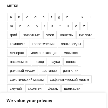
МЕТКИ
a
b
c
d
e
f
g
h
i
k
l
m
n
o
p
r
s
t
u
v
z
гриб
животные
змеи
кашель
кислота
комплекс
кровотечения
лантаноиды
минерал
млекопитающие
моллюск
насекомые
нозод
пауки
понос
раковый миазм
растение
рептилии
сикотический миазм
сифилитический миазм
случай
схолтен
фатак
шанкаран
We value your privacy