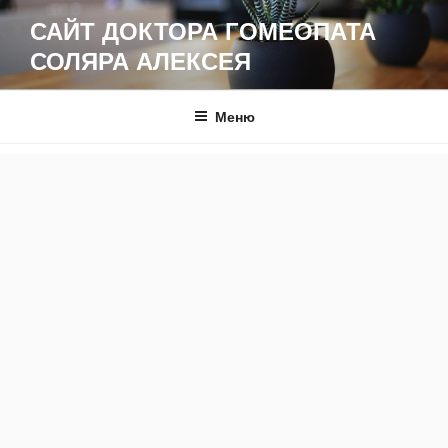
Перейти
САЙТ ДОКТОРА ГОМЕОПАТА
к
СОЛЯРА АЛЕКСЕЯ
содержимому
Меню