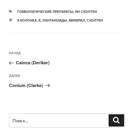
РУБРИКИ
ГОМЕОПАТИЧЕСКИЕ ПРЕПАРАТЫ
,
ЯН СХОЛТЕН
МЕТКИ
9 КОЛОНКА
,
E
,
ЛАНТАНОИДЫ
,
МИНЕРАЛ
,
СХОЛТЕН
Навигация
Предыдущая
НАЗАД
по
запись:
записям
Cainca (Deriker)
Следующая
ДАЛЕЕ
запись
Conium (Clarke)
Искать:
Поиск