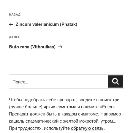
Навигация
Предыдущая
НАЗАД
по
запись:
записям
Zincum valerianicum (Phatak)
Следующая
ДАЛЕЕ
запись
Bufo rana (Vithoulkas)
Искать:
Поиск
Чтобы подобрать себе препарат, введите в поиск три
(лучше больше) ярких симптома и нажмите «Enter».
Препарат должен быть в каждом симптоме. Например -
кашель спазматический с желтой мокротой, утром...
При трудностях, используйте
обратную связь
.