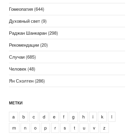
Гомеопатия
(644)
Духовный свет
(9)
Раджан Шанкаран
(298)
Рекомендации
(20)
Случаи
(685)
Человек
(48)
Ян Схолтен
(286)
МЕТКИ
a
b
c
d
e
f
g
h
i
k
l
m
n
o
p
r
s
t
u
v
z