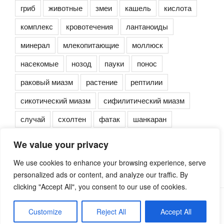
гриб
животные
змеи
кашель
кислота
комплекс
кровотечения
лантаноиды
минерал
млекопитающие
моллюск
насекомые
нозод
пауки
понос
раковый миазм
растение
рептилии
сикотический миазм
сифилитический миазм
случай
схолтен
фатак
шанкаран
We value your privacy
We use cookies to enhance your browsing experience, serve
personalized ads or content, and analyze our traffic. By
clicking "Accept All", you consent to our use of cookies.
Сайт работает на WordPress
Customize
Reject All
Accept All