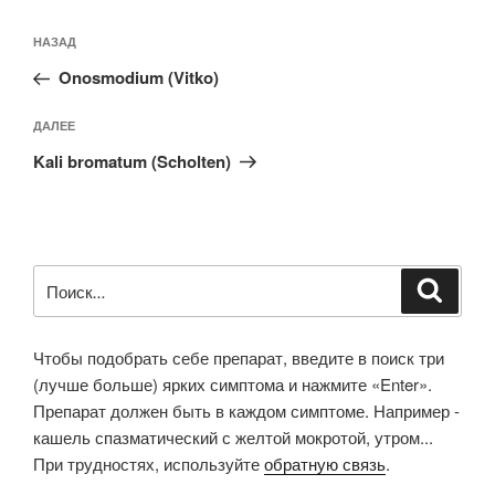
Навигация
Предыдущая
НАЗАД
по
запись:
записям
Onosmodium (Vitko)
Следующая
ДАЛЕЕ
запись
Kali bromatum (Scholten)
Искать:
Поиск
Чтобы подобрать себе препарат, введите в поиск три
(лучше больше) ярких симптома и нажмите «Enter».
Препарат должен быть в каждом симптоме. Например -
кашель спазматический с желтой мокротой, утром...
При трудностях, используйте
обратную связь
.