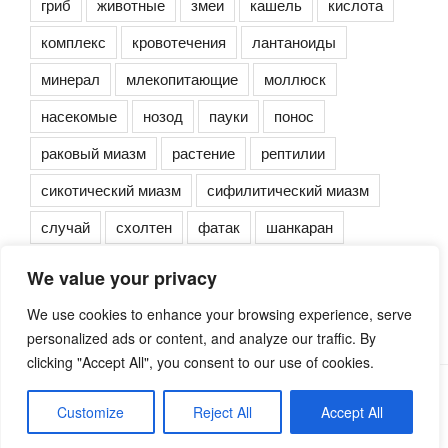
гриб
животные
змеи
кашель
кислота
комплекс
кровотечения
лантаноиды
минерал
млекопитающие
моллюск
насекомые
нозод
пауки
понос
раковый миазм
растение
рептилии
сикотический миазм
сифилитический миазм
случай
схолтен
фатак
шанкаран
We value your privacy
We use cookies to enhance your browsing experience, serve
personalized ads or content, and analyze our traffic. By
clicking "Accept All", you consent to our use of cookies.
Сайт работает на WordPress
Customize
Reject All
Accept All