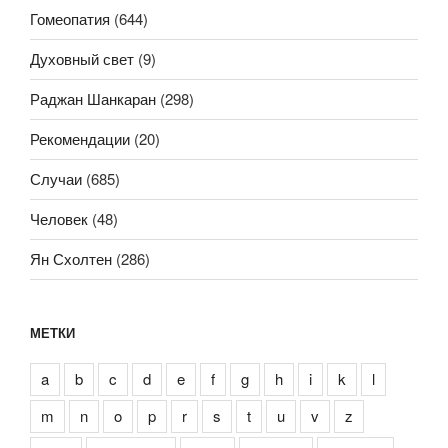
Гомеопатия
(644)
Духовный свет
(9)
Раджан Шанкаран
(298)
Рекомендации
(20)
Случаи
(685)
Человек
(48)
Ян Схолтен
(286)
МЕТКИ
a
b
c
d
e
f
g
h
i
k
l
m
n
o
p
r
s
t
u
v
z