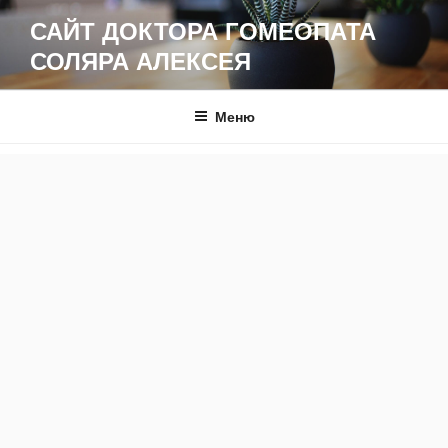
Перейти
САЙТ ДОКТОРА ГОМЕОПАТА
к
СОЛЯРА АЛЕКСЕЯ
содержимому
Меню