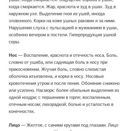
когда сморкается. Жар, краснота и зуд в ушах. Зуд в
наружном ухе. Выделение гноя из ушей, иногда
зловонного. Корки на коже ушных раковин и за ними.
Нарушения слуха с пульсацией и жужжанием в ушах,
особенно вечером в постели. Гиперпродукция ушной
серы.
Нос
— Воспаление, краснота и отечность носа. Боль,
словно от ушиба, или саднящая боль в носу при
прикосновении. Жгучая боль, словно слизистая
оболочка изъязвлена, и корки в носу. Носовые
кровотечения утром и после пения. Обоняние снижено
или усилено. Насморк: более обильные выделения из
одной ноздри; с першением в горле; воспаленным,
отечным носом; лихорадкой; болью и усталостью в
конечностях.
Лицо
— Желтое, с синими кругами под глазами. Лицо