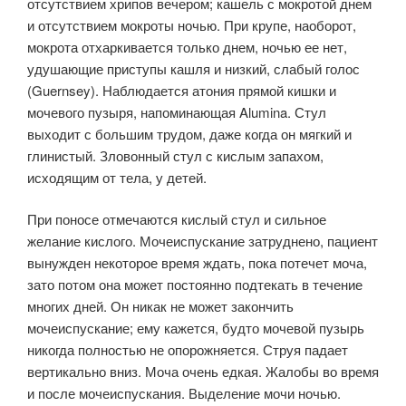
отсутствием хрипов вечером; кашель с мокротой днем
и отсутствием мокроты ночью. При крупе, наоборот,
мокрота отхаркивается только днем, ночью ее нет,
удушающие приступы кашля и низкий, слабый голос
(Guernsey). Наблюдается атония прямой кишки и
мочевого пузыря, напоминающая Alumina. Стул
выходит с большим трудом, даже когда он мягкий и
глинистый. Зловонный стул с кислым запахом,
исходящим от тела, у детей.
При поносе отмечаются кислый стул и сильное
желание кислого. Мочеиспускание затруднено, пациент
вынужден некоторое время ждать, пока потечет моча,
зато потом она может постоянно подтекать в течение
многих дней. Он никак не может закончить
мочеиспускание; ему кажется, будто мочевой пузырь
никогда полностью не опорожняется. Струя падает
вертикально вниз. Моча очень едкая. Жалобы во время
и после мочеиспускания. Выделение мочи ночью.