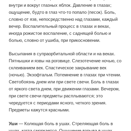
внутри и вокруг глазных яблок. Давление в глазах;
ощущение, будто в глаз что-то попало (песок). Боль,
словно от язв, непосредственно над глазами, каждый
вечер. Воспалительный процесс в глазах и веках,
иногда рожистое воспаление, с саднящей болью и
болью, словно от ушиба, при прикосновении.
Высыпания в супраорбитальной области и на веках.
Пятнышки и язвы на роговице. Слезотечение ночью, со
склеиванием век. Спастическое закрывание век
(ночью). Экзофтальм. Потемнение в глазах при чтении.
Светобоязнь днем или при свете свечи. Боль в глазах
от яркого света днем, при движении глазами. Вечером,
при свете свечи предметы расплываются; это
чередуется с периодами ясного, четкого зрения.
Предметы кажутся красными.
Уши
— Колющая боль в ушах. Стреляющая боль в
ушах, когда сморкается. Ощущение взрыва в ушах,