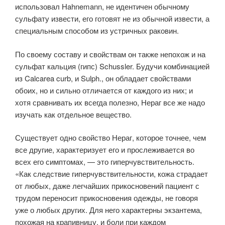
использовал Hahnemann, не идентичен обычному
сульфату извести, его готовят не из обычной извести, а
специальным способом из устричных раковин.
По своему составу и свойствам он также непохож и на
сульфат кальция (гипс) Schussler. Будучи комбинацией
из Calcarea curb, и Sulph., он обладает свойствами
обоих, но и сильно отличается от каждого из них; и
хотя сравнивать их всегда полезно, Нераг все же надо
изучать как отдельное вещество.
Существует одно свойство Нераг, которое точнее, чем
все другие, характеризует его и прослеживается во
всех его симптомах, — это гиперчувствительность.
«Как следствие гиперчувствительности, кожа страдает
от любых, даже легчайших прикосновений пациент с
трудом переносит прикосновения одежды, не говоря
уже о любых других. Для него характерны экзантема,
похожая на крапивницу, и боли при каждом