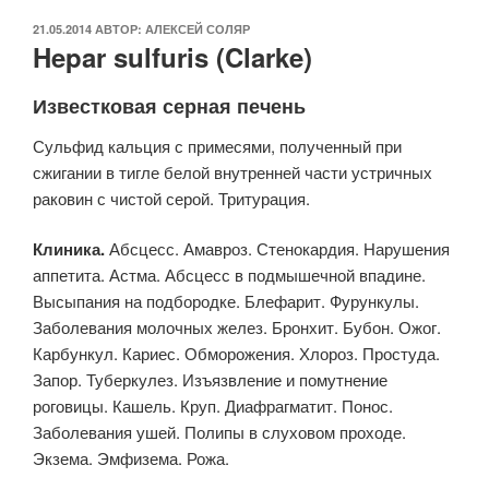
ОПУБЛИКОВАНО
21.05.2014
АВТОР:
АЛЕКСЕЙ СОЛЯР
Hepar sulfuris (Clarke)
Известковая серная печень
Сульфид кальция с примесями, полученный при
сжигании в тигле белой внутренней части устричных
раковин с чистой серой. Тритурация.
Клиника.
Абсцесс. Амавроз. Стенокардия. Нарушения
аппетита. Астма. Абсцесс в подмышечной впадине.
Высыпания на подбородке. Блефарит. Фурункулы.
Заболевания молочных желез. Бронхит. Бубон. Ожог.
Карбункул. Кариес. Обморожения. Хлороз. Простуда.
Запор. Туберкулез. Изъязвление и помутнение
роговицы. Кашель. Круп. Диафрагматит. Понос.
Заболевания ушей. Полипы в слуховом проходе.
Экзема. Эмфизема. Рожа.