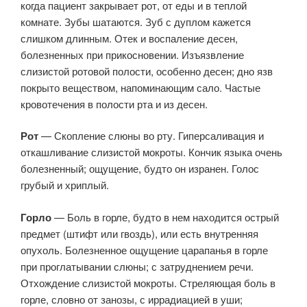
когда пациент закрывает рот, от еды и в теплой
комнате. Зубы шатаются. Зуб с дуплом кажется
слишком длинным. Отек и воспаление десен,
болезненных при прикосновении. Изъязвление
слизистой ротовой полости, особенно десен; дно язв
покрыто веществом, напоминающим сало. Частые
кровотечения в полости рта и из десен.
Рот
— Скопление слюны во рту. Гиперсаливация и
откашливание слизистой мокроты. Кончик языка очень
болезненный; ощущение, будто он изранен. Голос
грубый и хриплый.
Горло
— Боль в горле, будто в нем находится острый
предмет (штифт или гвоздь), или есть внутренняя
опухоль. Болезненное ощущение царапанья в горле
при проглатывании слюны; с затруднением речи.
Отхождение слизистой мокроты. Стреляющая боль в
горле, словно от занозы, с иррадиацией в уши;