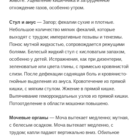
отхождение газов, особенно утром.
Стул и анус
— Запор; фекалии сухие и плотные.
Небольшое количество мягких фекалий, которые
выходят с трудом; императивные позывы и тенезмы.
Понос мутной жидкостью, сопровождается режущими
болями. Белесый жидкий стул с кисловатым запахом,
особенно у детей. Испражнения, как при дизентерии,
зеленоватые или цвета глины, с примесью кровянистой
слизи. После дефекации саднящая боль и кровянисто-
гнойные выделения из ануса. Кровотечение из прямой
кишки, с мягким стулом. Жжение в прямой кишке.
Выпячивание геморроидальных узлов из прямой кишки.
Потоотделение в области мошонки повышено.
Мочевые органы
— Моча вытекает медленно; мутная,
с белесым осадком. Моча вытекает медленно, с
трудом; капли падают вертикально вниз. Обильное