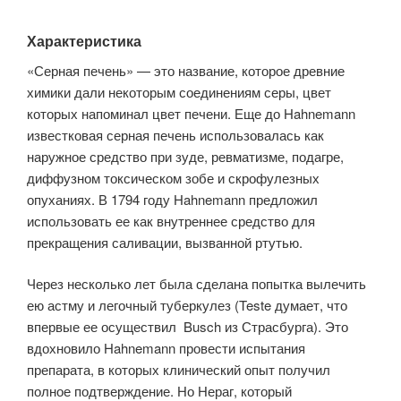
Характеристика
«Серная печень» — это название, которое древние
химики дали некоторым соединениям серы, цвет
которых напоминал цвет печени. Еще до Hahnemann
известковая серная печень использовалась как
наружное средство при зуде, ревматизме, подагре,
диффузном токсическом зобе и скрофулезных
опуханиях. В 1794 году Hahnemann предложил
использовать ее как внутреннее средство для
прекращения саливации, вызванной ртутью.
Через несколько лет была сделана попытка вылечить
ею астму и легочный туберкулез (Teste думает, что
впервые ее осуществил Busch из Страсбурга). Это
вдохновило Hahnemann провести испытания
препарата, в которых клинический опыт получил
полное подтверждение. Но Нераг, который