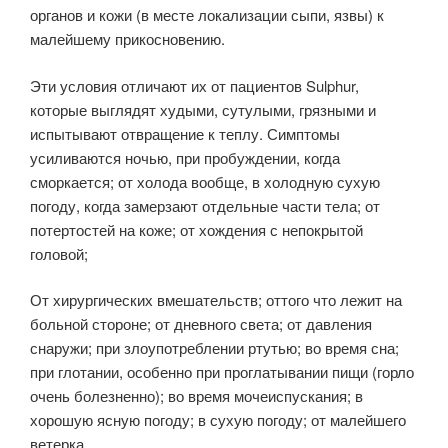
органов и кожи (в месте локализации сыпи, язвы) к
малейшему прикосновению.
Эти условия отличают их от пациентов Sulphur,
которые выглядят худыми, сутулыми, грязными и
испытывают отвращение к теплу. Симптомы
усиливаются ночью, при пробуждении, когда
сморкается; от холода вообще, в холодную сухую
погоду, когда замерзают отдельные части тела; от
потертостей на коже; от хождения с непокрытой
головой;
От хирургических вмешательств; оттого что лежит на
больной стороне; от дневного света; от давления
снаружи; при злоупотреблении ртутью; во время сна;
при глотании, особенно при проглатывании пищи (горло
очень болезненно); во время мочеиспускания; в
хорошую ясную погоду; в сухую погоду; от малейшего
ветерка.