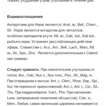
тканью; ухудшение утром, улучшение в течение дня.
Взаимоотношения
Антидотами для Нераг являются: Acet. ас, Bell., Cham.,
Sil. Нераг является антидотом для: металлов,
особенно препаратов ртути, Nit. ас, Calc, Iod., Kali iod.,
рыбьего жира. Устраняет расслабляющее действие
эфира. Совместим с: Асо., Am., Bell., Lach., Merc, Nit.
ас, Sil., Spo., Zinc. Является дополнительным к Calend.
при травмах.
Следует сравнить
: При значительном улучшении от
тепла: Ars., Calc, Nux v., Nux mos., Pso., Sil., Mag. m.
При отвращении к мытью: Ant. с, Clem., Rhus, Sep., Spi.,
Sul. He переносит прикосновений: Ant. с, Ant. t., Cin., Sil.,
Thu. При кардионеврозе: Cact., Pho. При нагноении:
Lues. (непрерывное появление абсцессов), Саlc. s.,
Merc. Любая, самая маленькая царапина нагнаивается: