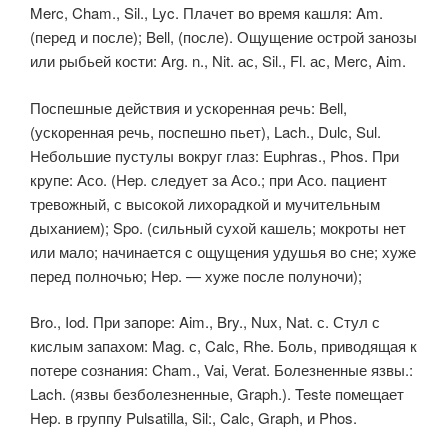
Merc, Cham., Sil., Lyc. Плачет во время кашля: Am.
(перед и после); Bell, (после). Ощущение острой занозы
или рыбьей кости: Arg. n., Nit. ас, Sil., Fl. ас, Merc, Aim.
Поспешные действия и ускоренная речь: Bell,
(ускоренная речь, поспешно пьет), Lach., Dulc, Sul.
Небольшие пустулы вокруг глаз: Euphras., Phos. При
крупе: Асо. (Hep. следует за Асо.; при Асо. пациент
тревожный, с высокой лихорадкой и мучительным
дыханием); Spo. (сильный сухой кашель; мокроты нет
или мало; начинается с ощущения удушья во сне; хуже
перед полночью; Hep. — хуже после полуночи);
Bro., Iod. При запоре: Aim., Bry., Nux, Nat. с. Стул с
кислым запахом: Mag. с, Calc, Rhe. Боль, приводящая к
потере сознания: Cham., Vai, Verat. Болезненные язвы.:
Lach. (язвы безболезненные, Graph.). Teste помещает
Hep. в группу Pulsatilla, Sil:, Calc, Graph, и Phos.