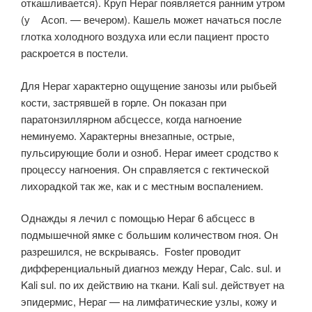
откашливается). Круп Нераг появляется ранним утром
(у Асоп. — вечером). Кашель может начаться после
глотка холодного воздуха или если пациент просто
раскроется в постели.
Для Нераг характерно ощущение занозы или рыбьей
кости, застрявшей в горле. Он показан при
паратонзиллярном абсцессе, когда нагноение
неминуемо. Характерны внезапные, острые,
пульсирующие боли и озноб. Нераг имеет сродство к
процессу нагноения. Он справляется с гектической
лихорадкой так же, как и с местным воспалением.
Однажды я лечил с помощью Нераг 6 абсцесс в
подмышечной ямке с большим количеством гноя. Он
разрешился, не вскрываясь. Foster проводит
дифференциальный диагноз между Нераг, Саlc. sul. и
Kali sul. по их действию на ткани. Kali sul. действует на
эпидермис, Нераг — на лимфатические узлы, кожу и