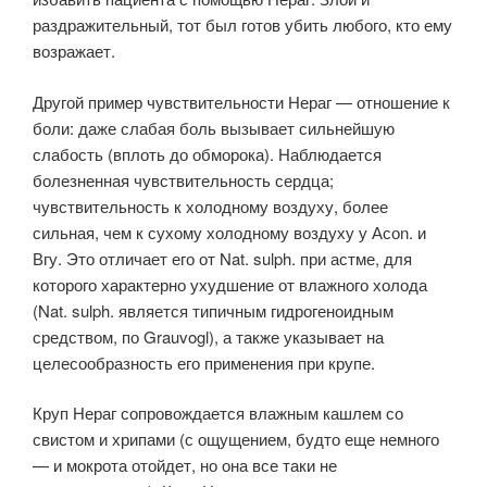
раздражительный, тот был готов убить любого, кто ему
возражает.
Другой пример чувствительности Нераг — отношение к
боли: даже слабая боль вызывает сильнейшую
слабость (вплоть до обморока). Наблюдается
болезненная чувствительность сердца;
чувствительность к холодному воздуху, более
сильная, чем к сухому холодному воздуху у Асоn. и
Вгу. Это отличает его от Nat. sulph. при астме, для
которого характерно ухудшение от влажного холода
(Nat. sulph. является типичным гидрогеноидным
средством, по Grauvogl), а также указывает на
целесообразность его применения при крупе.
Круп Нераг сопровождается влажным кашлем со
свистом и хрипами (с ощущением, будто еще немного
— и мокрота отойдет, но она все таки не