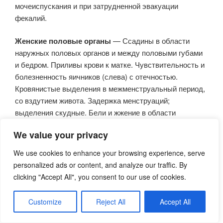
мочеиспускания и при затрудненной эвакуации
фекалий.
Женские половые органы
— Ссадины в области
наружных половых органов и между половыми губами
и бедром. Приливы крови к матке. Чувствительность и
болезненность яичников (слева) с отечностью.
Кровянистые выделения в межменструальный период,
со вздутием живота. Задержка менструаций;
выделения скудные. Бели и жжение в области
наружных половых органов. Малигнизированные язвы
We value your privacy
на коже молочных желез, с жалящей и жгучей болью по
краям и запахом старого сыра. Зуд в сосках.
We use cookies to enhance your browsing experience, serve
personalized ads or content, and analyze our traffic. By
Органы дыхания
— Охриплость. Боль и повышенная
clicking "Accept All", you consent to our use of cookies.
чувствительность гортани к холоду; голос грубый и
слабый; истощение; гектическая лихорадка и
Customize
Reject All
Accept All
сонливость. Дыхание с хрипами во сне. Опухоль под
гортанью. Першение в горле. Круп с опухолевидным