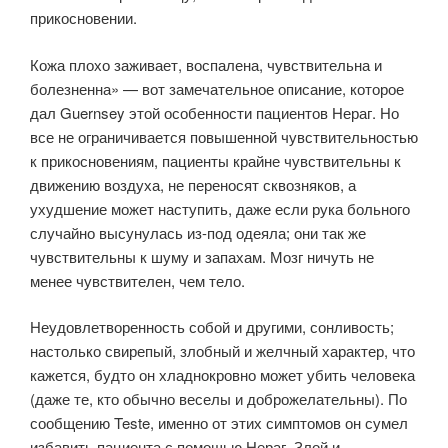
прикосновении.
Кожа плохо заживает, воспалена, чувствительна и
болезненна» — вот замечательное описание, которое
дал Guernsey этой особенности пациентов Нераг. Но
все не ограничивается повышенной чувствительностью
к прикосновениям, пациенты крайне чувствительны к
движению воздуха, не переносят сквозняков, а
ухудшение может наступить, даже если рука больного
случайно высунулась из-под одеяла; они так же
чувствительны к шуму и запахам. Мозг ничуть не
менее чувствителен, чем тело.
Неудовлетворенность собой и другими, сонливость;
настолько свирепый, злобный и желчный характер, что
кажется, будто он хладнокровно может убить человека
(даже те, кто обычно веселы и доброжелательны). По
сообщению Teste, именно от этих симптомов он сумел
избавить пациента с помощью Нераг. Злой и