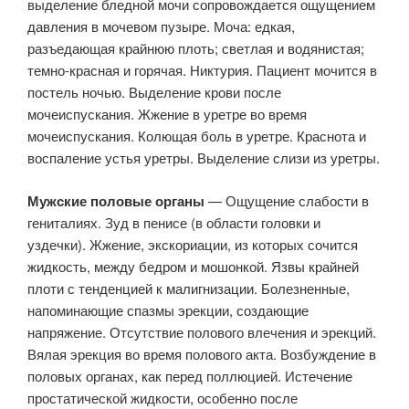
выделение бледной мочи сопровождается ощущением
давления в мочевом пузыре. Моча: едкая,
разъедающая крайнюю плоть; светлая и водянистая;
темно-красная и горячая. Никтурия. Пациент мочится в
постель ночью. Выделение крови после
мочеиспускания. Жжение в уретре во время
мочеиспускания. Колющая боль в уретре. Краснота и
воспаление устья уретры. Выделение слизи из уретры.
Мужские половые органы
— Ощущение слабости в
гениталиях. Зуд в пенисе (в области головки и
уздечки). Жжение, экскориации, из которых сочится
жидкость, между бедром и мошонкой. Язвы крайней
плоти с тенденцией к малигнизации. Болезненные,
напоминающие спазмы эрекции, создающие
напряжение. Отсутствие полового влечения и эрекций.
Вялая эрекция во время полового акта. Возбуждение в
половых органах, как перед поллюцией. Истечение
простатической жидкости, особенно после