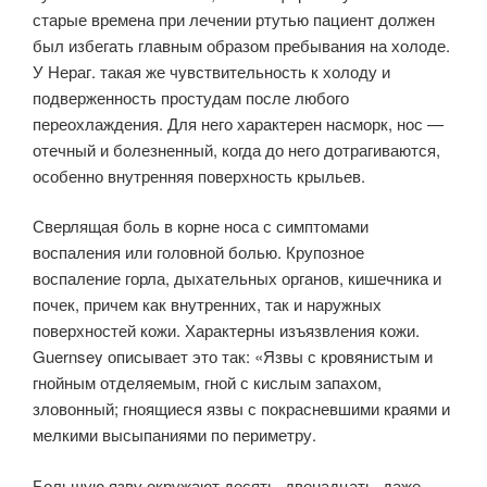
старые времена при лечении ртутью пациент должен
был избегать главным образом пребывания на холоде.
У Нераг. такая же чувствительность к холоду и
подверженность простудам после любого
переохлаждения. Для него характерен насморк, нос —
отечный и болезненный, когда до него дотрагиваются,
особенно внутренняя поверхность крыльев.
Сверлящая боль в корне носа с симптомами
воспаления или головной болью. Крупозное
воспаление горла, дыхательных органов, кишечника и
почек, причем как внутренних, так и наружных
поверхностей кожи. Характерны изъязвления кожи.
Guernsey описывает это так: «Язвы с кровянистым и
гнойным отделяемым, гной с кислым запахом,
зловонный; гноящиеся язвы с покрасневшими краями и
мелкими высыпаниями по периметру.
Большую язву окружают десять, двенадцать, даже