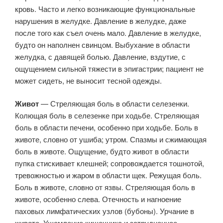
кровь. Часто и легко возникающие функциональные
нарушения в желудке. Давление в желудке, даже
после того как съел очень мало. Давление в желудке,
будто он наполнен свинцом. Выбухание в области
желудка, с давящей болью. Давление, вздутие, с
ощущением сильной тяжести в эпигастрии; пациент не
может сидеть, не выносит тесной одежды.
Живот
— Стреляющая боль в области селезенки.
Колющая боль в селезенке при ходьбе. Стреляющая
боль в области печени, особенно при ходьбе. Боль в
животе, словно от ушиба; утром. Спазмы и сжимающая
боль в животе. Ощущение, будто живот в области
пупка стискивает клешней; сопровождается тошнотой,
тревожностью и жаром в области щек. Режущая боль.
Боль в животе, словно от язвы. Стреляющая боль в
животе, особенно слева. Отечность и нагноение
паховых лимфатических узлов (бубоны). Урчание в
животе. Ущемление кишечника и затрудненное