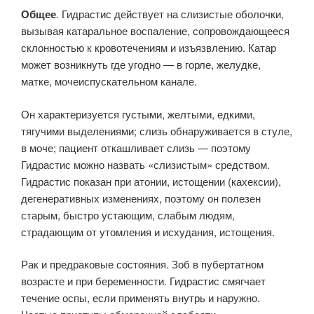
Общее
. Гидрастис действует на слизистые оболочки,
вызывая катаральное воспаление, сопровождающееся
склонностью к кровотечениям и изъязвлению. Катар
может возникнуть где угодно — в горле, желудке,
матке, мочеиспускательном канале.
Он характеризуется густыми, желтыми, едкими,
тягучими выделениями; слизь обнаруживается в стуле,
в моче; пациент откашливает слизь — поэтому
Гидрастис можно назвать «слизистым» средством.
Гидрастис показан при атонии, истощении (кахексии),
дегенеративных изменениях, поэтому он полезен
старым, быстро устающим, слабым людям,
страдающим от утомления и исхудания, истощения.
Рак и предраковые состояния. Зоб в пубертатном
возрасте и при беременности. Гидрастис смягчает
течение оспы, если применять внутрь и наружно.