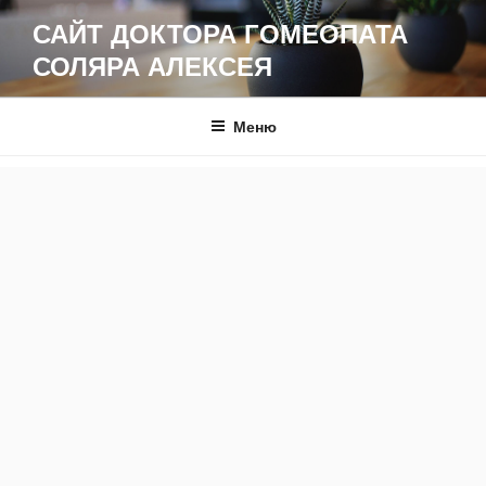
Перейти
САЙТ ДОКТОРА ГОМЕОПАТА
к
СОЛЯРА АЛЕКСЕЯ
содержимому
Меню