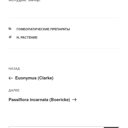
РУБРИКИ
ГОМЕОПАТИЧЕСКИЕ ПРЕПАРАТЫ
МЕТКИ
H
,
РАСТЕНИЕ
Навигация
Предыдущая
НАЗАД
по
запись:
записям
Euonymus (Clarke)
Следующая
ДАЛЕЕ
запись
Passiflora incarnata (Boericke)