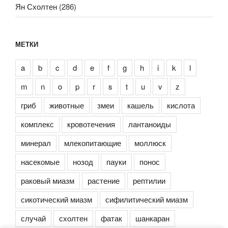
Ян Схолтен
(286)
МЕТКИ
a
b
c
d
e
f
g
h
i
k
l
m
n
o
p
r
s
t
u
v
z
гриб
животные
змеи
кашель
кислота
комплекс
кровотечения
лантаноиды
минерал
млекопитающие
моллюск
насекомые
нозод
пауки
понос
раковый миазм
растение
рептилии
сикотический миазм
сифилитический миазм
случай
схолтен
фатак
шанкаран