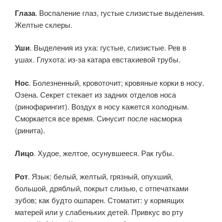
Глаза
. Воспаление глаз, густые слизистые выделения.
Желтые склеры.
Уши
. Выделения из уха: густые, слизистые. Рев в
ушах. Глухота: из-за катара евстахиевой трубы.
Нос
. Болезненный, кровоточит; кровяные корки в носу.
Озена. Секрет стекает из задних отделов носа
(ринофарингит). Воздух в носу кажется холодным.
Сморкается все время. Синусит после насморка
(ринита).
Лицо
. Худое, желтое, осунувшееся. Рак губы.
Рот
. Язык: белый, желтый, грязный, опухший,
большой, дряблый, покрыт слизью, с отпечатками
зубов; как будто ошпарен. Стоматит: у кормящих
матерей или у слабеньких детей. Привкус во рту