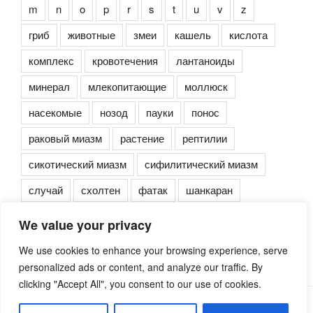
m
n
o
p
r
s
t
u
v
z
гриб
животные
змеи
кашель
кислота
комплекс
кровотечения
лантаноиды
минерал
млекопитающие
моллюск
насекомые
нозод
пауки
понос
раковый миазм
растение
рептилии
сикотический миазм
сифилитический миазм
случай
схолтен
фатак
шанкаран
We value your privacy
We use cookies to enhance your browsing experience, serve
personalized ads or content, and analyze our traffic. By
clicking "Accept All", you consent to our use of cookies.