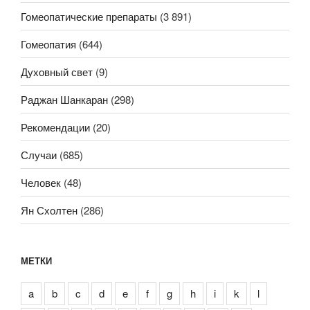
Гомеопатические препараты
(3 891)
Гомеопатия
(644)
Духовный свет
(9)
Раджан Шанкаран
(298)
Рекомендации
(20)
Случаи
(685)
Человек
(48)
Ян Схолтен
(286)
МЕТКИ
a
b
c
d
e
f
g
h
i
k
l