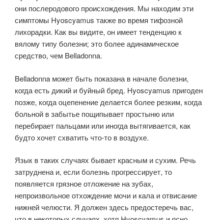
они послеродового происхождения. Мы находим эти
симптомы Hyoscyamus также во время тифозной
лихорадки. Как вы видите, он имеет тенденцию к
вялому типу болезни; это более адинамическое
средство, чем Belladonna.
Belladonna может быть показана в начале болезни,
когда есть дикий и буйный бред. Hyoscyamus пригоден
позже, когда оцепенение делается более резким, когда
больной в забытье пощипывает простыню или
перебирает пальцами или иногда вытягивается, как
будто хочет схватить что-то в воздухе.
Язык в таких случаях бывает красным и сухим. Речь
затруднена и, если болезнь прогрессирует, то
появляется грязное отложение на зубах,
непроизвольное отхождение мочи и кала и отвисание
нижней челюсти. Я должен здесь предостеречь вас,
что в некоторых случаях, хотя Hyoscyamus и ясно