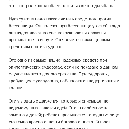
что этот род кашля облегчается также от еды яблок.
Hyoscyamus надо также считать средством против
бессонницы. Он полезен при бессоннице у детей, когда
они вздрагивают во сне, вскрикивают и дрожат и
просыпаются в испуге. Он является также ценным
средством против судорог.
Это одно из самых наших надежных средств при
эпилептических судорогах, если не показано в данном
случае никакого другого средства. При судорогах,
требующих Hyoscyamus, наблюдаются подергивания и
толчки.
Эти угловатые движения, которые я описывал, по-
видимому, вызываются едой. Это, в особенности,
заметно у детей; ребенок просыпается голодным; лицо
его темно-красного, почти багрового цвета. Бывает
также пена у рта и прикусывание языка.