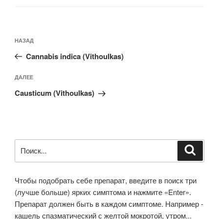
Навигация
Предыдущая
НАЗАД
по
запись:
записям
Cannabis indica (Vithoulkas)
Следующая
ДАЛЕЕ
запись
Causticum (Vithoulkas)
Искать:
Поиск
Чтобы подобрать себе препарат, введите в поиск три
(лучше больше) ярких симптома и нажмите «Enter».
Препарат должен быть в каждом симптоме. Например -
кашель спазматический с желтой мокротой, утром...