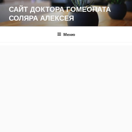
Перейти
САЙТ ДОКТОРА ГОМЕОПАТА
к
СОЛЯРА АЛЕКСЕЯ
содержимому
Меню