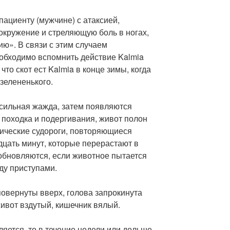
ациенту (мужчине) с атаксией,
окружение и стреляющую боль в ногах,
ю». В связи с этим случаем
обходимо вспомнить действие Kalmia
то скот ест Kalmia в конце зимы, когда
 зелененького.
сильная жажда, затем появляются
 походка и подергивания, живот полон
нические судороги, повторяющиеся
дцать минут, которые перерастают в
обновляются, если животное пытается
ду приступами.
повернуты вверх, голова запрокинута
живот вздутый, кишечник вялый.
яется, то в течение недели или дольше