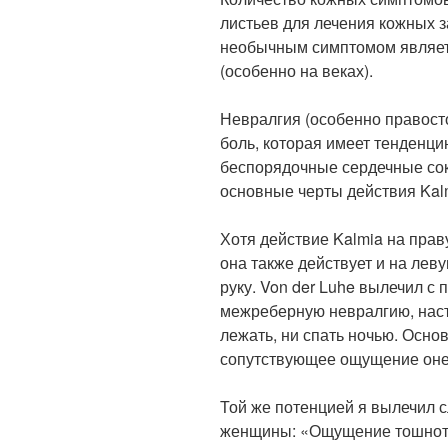
листьев для лечения кожных 
необычным симптомом являетс
(особенно на веках).
Невралгия (особенно правост
боль, которая имеет тенденци
беспорядочные сердечные со
основные черты действия Kal
Хотя действие Kalmia на пра
она также действует и на леву
руку. Von der Luhe вылечил 
межреберную невралгию, насто
лежать, ни спать ночью. Осн
сопутствующее ощущение онем
Той же потенцией я вылечил
женщины: «Ощущение тошноты