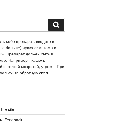
Поиск
ть себе препарат, введите в
чше больше) ярких симптома и
r». Препарат должен быть в
оме. Например - кашель
й с желтой мокротой, утром... При
спользуйте
обратную связь
.
the site
ь. Feedback