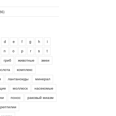
86)
d
e
f
g
h
i
n
o
p
r
s
t
гриб
животные
змеи
ислота
комплекс
я
лантаноиды
минерал
щие
моллюск
насекомые
ки
понос
раковый миазм
рептилии