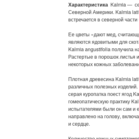
Характеристика
Kalmia — с
Северной Америки. Kalmia lati
встречается в северной част
Ее цветы «дают мед, считающи
являются ядовитыми для скота
Kalmia angustifolia получила 
Растертые в порошок листья и
некоторых кожных заболевани
Плотная древесина Kalmia lati
различных полезных изделий. Г
серая куропатка поест ягод Ka
гомеопатическую практику Kal
испытателями были он сам и е
направлено на голову, включа
и сердце.
Количество кожных симптомов