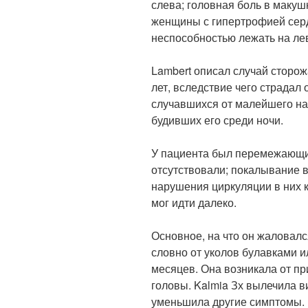
слева; головная боль в макушк
женщины с гипертрофией серд
неспособностью лежать на ле
Lambert описал случай сторожа
лет, вследствие чего страдал 
случавшихся от малейшего на
будивших его среди ночи.
У пациента был перемежающи
отсутствовали; покалывание 
нарушения циркуляции в них к
мог идти далеко.
Основное, на что он жаловалс
словно от уколов булавками и
месяцев. Она возникала от пр
головы. Kalmia Зх вылечила 
уменьшила другие симптомы.