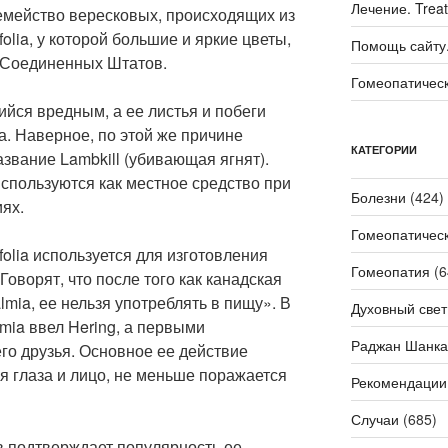
Лечение. Trea
емейство вересковых, происходящих из
folia, у которой большие и яркие цветы,
Помощь сайту. 
и Соединенных Штатов.
Гомеопатичес
йся вредным, а ее листья и побеги
. Наверное, по этой же причине
КАТЕГОРИИ
название Lambkill (убивающая ягнят).
спользуются как местное средство при
Болезни
(424)
ях.
Гомеопатичес
folia используется для изготовления
Гомеопатия
(6
оворят, что после того как канадская
lmia, ее нельзя употреблять в пищу». В
Духовный свет
mia ввел Hering, а первыми
Раджан Шанка
го друзья. Основное ее действие
я глаза и лицо, не меньше поражается
Рекомендации
Случаи
(685)
 подтверждает популярность ее