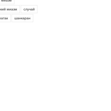
й миазм
кий миазм
случай
атак
шанкаран