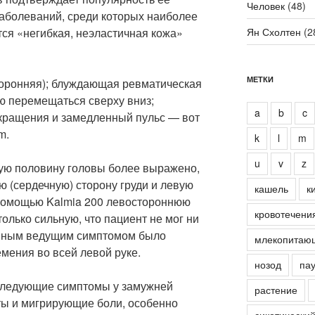
Человек
(48)
заболеваний, среди которых наиболее
я «негибкая, неэластичная кожа»
Ян Схолтен
(2
МЕТКИ
оронняя); блуждающая ревматическая
ю перемещаться сверху вниз;
a
b
c
кращения и замедленный пульс — вот
m.
k
l
m
u
v
z
вую половину головы более выражено,
ю (сердечную) сторону груди и левую
кашель
к
с помощью Kalmia 200 левостороннюю
кровотечени
лько сильную, что пациент не мог ни
овным ведущим симптомом было
млекопитаю
ения во всей левой руке.
нозод
пау
 следующие симптомы у замужней
растение
 и мигрирующие боли, особенно