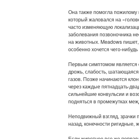
Она также помогла пожилому п
который жаловался на «голов
часто изменяющую локализаци
заболевания позвоночника не
на животных. Meadows пишет, ч
особенно хочется чего-нибудь
Первым симптомом является 
дрожь, слабость, шатающаяся
газов. Позже начинаются кло
через каждые пятнадцать-два
сильнейшие конвульсии и воз
подняться в промежутках меж
Неподвижный взгляд, зрачки 
назад, конечности ригидные, 
Если животное все же поправл