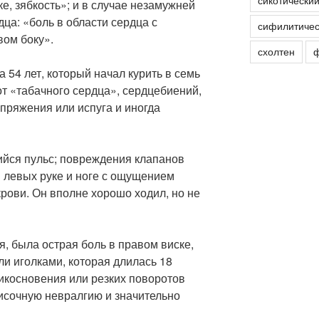
сикотически
е, зябкость»; и в случае незамужней
ца: «боль в области сердца с
сифилитичес
вом боку».
схолтен
ф
 54 лет, который начал курить в семь
от «табачного сердца», сердцебиений,
пряжения или испуга и иногда
йся пульс; повреждения клапанов
в левых руке и ноге с ощущением
рови. Он вполне хорошо ходил, но не
я, была острая боль в правом виске,
ли иголками, которая длилась 18
икосновения или резких поворотов
височную невралгию и значительно