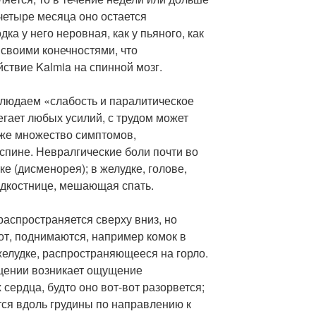
четыре месяца оно остается
а у него неровная, как у пьяного, как
 своими конечностями, что
ствие Kalmia на спинной мозг.
людаем «слабость и паралитическое
егает любых усилий, с трудом может
кже множество симптомов,
пине. Невралгические боли почти во
тке (дисменорея); в желудке, голове,
надкостнице, мешающая спать.
распространяется сверху вниз, но
т, поднимаются, например комок в
желудке, распространяющееся на горло.
щении возникает ощущение
сердца, будто оно вот-вот разорвется;
ся вдоль грудины по направлению к