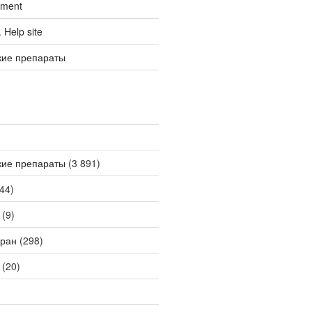
tment
Help site
кие препараты
кие препараты
(3 891)
44)
(9)
ран
(298)
(20)