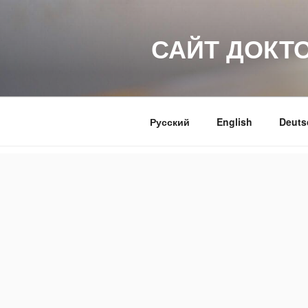
Перейти
к
САЙТ ДОКТ
содержимому
Русский
English
Deuts