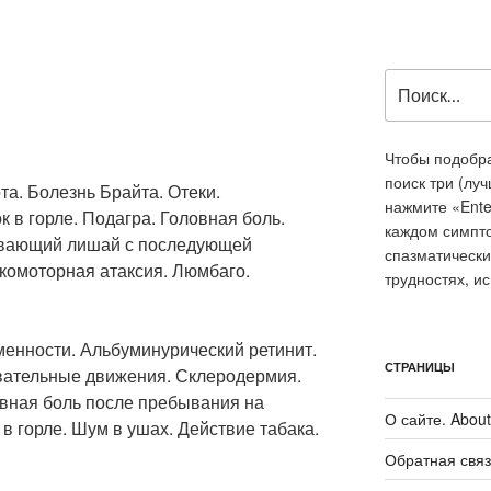
Искать:
Чтобы подобра
поиск три (лу
а. Болезнь Брайта. Отеки.
нажмите «Ente
к в горле. Подагра. Головная боль.
каждом симпт
ывающий лишай с последующей
спазматически
окомоторная атаксия. Люмбаго.
трудностях, и
енности. Альбуминурический ретинит.
СТРАНИЦЫ
ательные движения. Склеродермия.
вная боль после пребывания на
О сайте. About 
в горле. Шум в ушах. Действие табака.
Обратная связ