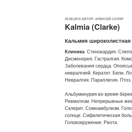
ОПУБЛИКОВАНО
25.09.2015
АВТОР:
АЛЕКСЕЙ СОЛЯР
Kalmia (Clarke)
Кальмия широколистная
Клиника
Стенокардия. Слепот
Дисменорея. Гастралгия. Комо
Заболевания сердца. Опояс
невралгией. Кератит. Бели. Л
Невралгия. Параплегия. Птоз.
Альбуминурия во время берем
Ревматизм. Непрерывные жев
Склерит. Сомнамбулизм. Голо
солнце. Сифилитическая боль 
Головокружение. Рвота.