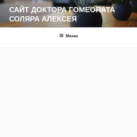
Перейти
САЙТ ДОКТОРА ГОМЕОПАТА
к
СОЛЯРА АЛЕКСЕЯ
содержимому
Меню