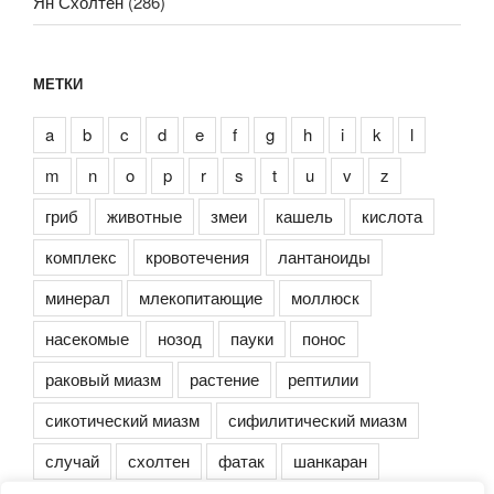
Ян Схолтен
(286)
МЕТКИ
a
b
c
d
e
f
g
h
i
k
l
m
n
o
p
r
s
t
u
v
z
гриб
животные
змеи
кашель
кислота
комплекс
кровотечения
лантаноиды
минерал
млекопитающие
моллюск
насекомые
нозод
пауки
понос
раковый миазм
растение
рептилии
сикотический миазм
сифилитический миазм
случай
схолтен
фатак
шанкаран