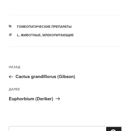
РУБРИКИ
ГОМЕОПАТИЧЕСКИЕ ПРЕПАРАТЫ
МЕТКИ
L
,
ЖИВОТНЫЕ
,
МЛЕКОПИТАЮЩИЕ
Навигация
Предыдущая
НАЗАД
по
запись:
записям
Cactus grandiflorus (Gibson)
Следующая
ДАЛЕЕ
запись
Euphorbium (Deriker)
Искать: