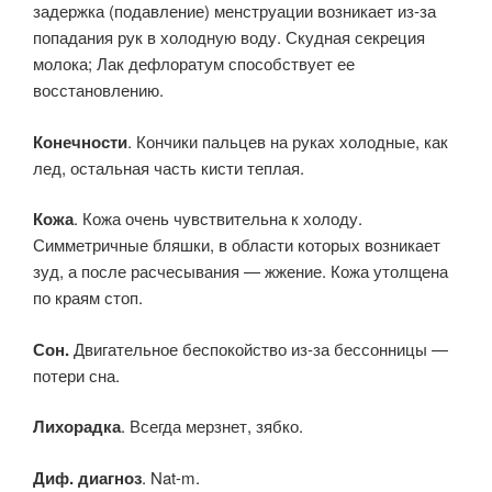
задержка (подавление) менструации возникает из-за
попадания рук в холодную воду. Скудная секреция
молока; Лак дефлоратум способствует ее
восстановлению.
Конечности
. Кончики пальцев на руках холодные, как
лед, остальная часть кисти теплая.
Кожа
. Кожа очень чувствительна к холоду.
Симметричные бляшки, в области которых возникает
зуд, а после расчесывания — жжение. Кожа утолщена
по краям стоп.
Сон.
Двигательное беспокойство из-за бессонницы —
потери сна.
Лихорадка
. Всегда мерзнет, зябко.
Диф. диагноз
. Nat-m.