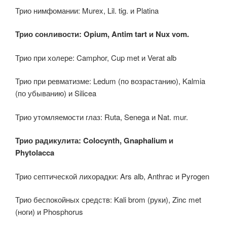
Трио нимфомании: Murex, Lil. tig. и Platina
Трио сонливости: Opium, Antim tart и Nux vom.
Трио при холере: Camphor, Cup met и Verat alb
Трио при ревматизме: Ledum (по возрастанию), Kalmia
(по убыванию) и Silicea
Трио утомляемости глаз: Ruta, Senega и Nat. mur.
Трио радикулита: Colocynth, Gnaphalium и
Phytolacca
Трио септической лихорадки: Ars alb, Anthrac и Pyrogen
Трио беспокойных средств: Kali brom (руки), Zinc met
(ноги) и Phosphorus