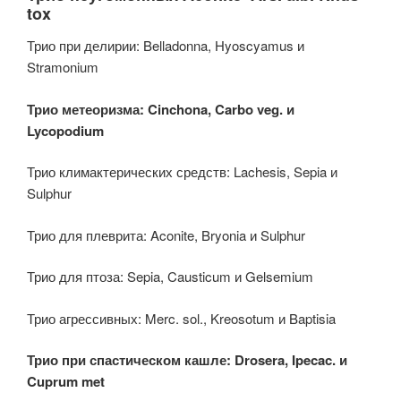
tox
Трио при делирии: Belladonna, Hyoscyamus и
Stramonium
Трио метеоризма: Cinchona, Carbo veg. и
Lycopodium
Трио климактерических средств: Lachesis, Sepia и
Sulphur
Трио для плеврита: Aconite, Bryonia и Sulphur
Трио для птоза: Sepia, Causticum и Gelsemium
Трио агрессивных: Merc. sol., Kreosotum и Baptisia
Трио при спастическом кашле: Drosera, Ipecac. и
Cuprum met