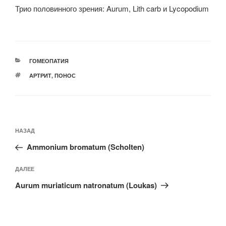
Трио половинного зрения: Aurum, Lith carb и Lycopodium
РУБРИКИ
ГОМЕОПАТИЯ
МЕТКИ
АРТРИТ
,
ПОНОС
Навигация
Предыдущая
НАЗАД
по
запись:
записям
Ammonium bromatum (Scholten)
Следующая
ДАЛЕЕ
запись
Aurum muriaticum natronatum (Loukas)