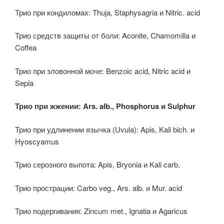
Трио при кондиломах: Thuja, Staphysagria и Nitric. acid
Трио средств защиты от боли: Aconite, Chamomilla и
Coffea
Трио при зловонной моче: Benzoic acid, Nitric acid и
Sepia
Трио при жжении: Ars. alb., Phosphorus и Sulphur
Трио при удлинении язычка (Uvula): Apis, Kali bich. и
Hyoscyamus
Трио серозного выпота: Apis, Bryonia и Kali carb.
Трио прострации: Carbo veg., Ars. alb. и Mur. acid
Трио подергивания: Zincum met., Ignatia и Agaricus