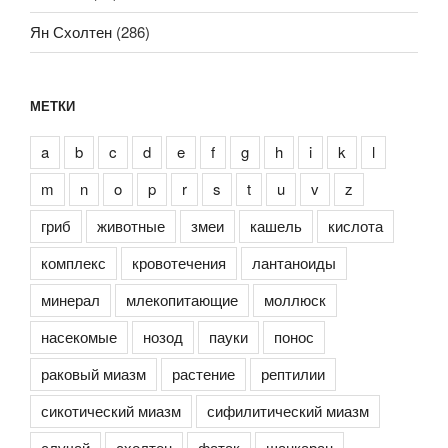
Ян Схолтен
(286)
МЕТКИ
a
b
c
d
e
f
g
h
i
k
l
m
n
o
p
r
s
t
u
v
z
гриб
животные
змеи
кашель
кислота
комплекс
кровотечения
лантаноиды
минерал
млекопитающие
моллюск
насекомые
нозод
пауки
понос
раковый миазм
растение
рептилии
сикотический миазм
сифилитический миазм
случай
схолтен
фатак
шанкаран