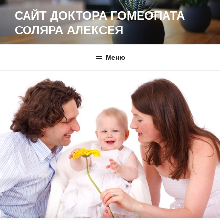
Перейти
САЙТ ДОКТОРА ГОМЕОПАТА
к
СОЛЯРА АЛЕКСЕЯ
содержимому
Меню