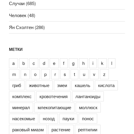
Случаи
(685)
Человек
(48)
Ян Схолтен
(286)
МЕТКИ
a
b
c
d
e
f
g
h
i
k
l
m
n
o
p
r
s
t
u
v
z
гриб
животные
змеи
кашель
кислота
комплекс
кровотечения
лантаноиды
минерал
млекопитающие
моллюск
насекомые
нозод
пауки
понос
раковый миазм
растение
рептилии