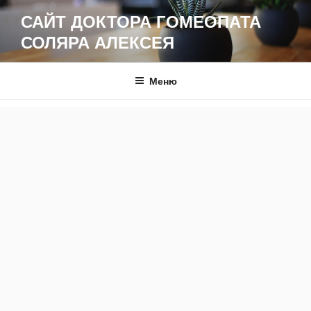
Перейти
САЙТ ДОКТОРА ГОМЕОПАТА
к
СОЛЯРА АЛЕКСЕЯ
содержимому
Меню