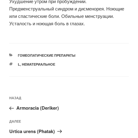
Ухудшение утром при пробуждении.
Предменструальный синдром и дисменорея. Ноющие
или спастические боли. Обильные менструации.
Усталость и ноющая боль в глазах.
РУБРИКИ
ГОМЕОПАТИЧЕСКИЕ ПРЕПАРАТЫ
МЕТКИ
L
,
НЕМАТЕРИАЛЬНОЕ
Навигация
Предыдущая
НАЗАД
по
запись:
записям
Armoracia (Deriker)
Следующая
ДАЛЕЕ
запись
Urtica urens (Phatak)