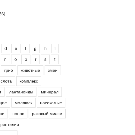
86)
d
e
f
g
h
i
n
o
p
r
s
t
гриб
животные
змеи
ислота
комплекс
я
лантаноиды
минерал
щие
моллюск
насекомые
ки
понос
раковый миазм
рептилии