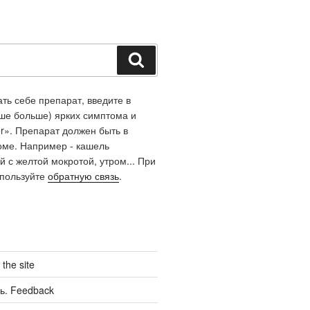
Поиск
ть себе препарат, введите в
чше больше) ярких симптома и
r». Препарат должен быть в
оме. Например - кашель
й с желтой мокротой, утром... При
спользуйте
обратную связь
.
the site
ь. Feedback