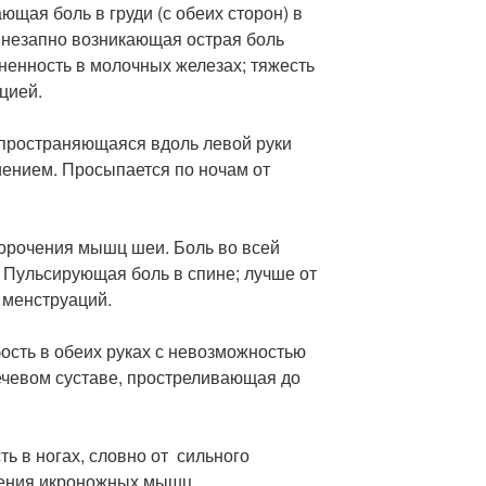
ая боль в груди (с обеих сторон) в
Внезапно возникающая острая боль
зненность в молочных железах; тяжесть
цией.
спространяющаяся вдоль левой руки
иением. Просыпается по ночам от
рочения мышц шеи. Боль во всей
 Пульсирующая боль в спине; лучше от
 менструаций.
сть в обеих руках с невозможностью
лечевом суставе, простреливающая до
ь в ногах, словно от сильного
ения икроножных мышц.