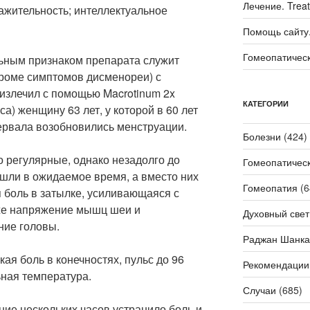
Лечение. Trea
ажительность; интеллектуальное
Помощь сайту. 
Гомеопатичес
ьным признаком препарата служит
кроме симптомов дисменореи) с
 излечил с помощью Macrotinum 2x
КАТЕГОРИИ
а) женщину 63 лет, у которой в 60 лет
ервала возобновились менструации.
Болезни
(424)
 регулярные, однако незадолго до
Гомеопатичес
ишли в ожидаемое время, а вместо них
Гомеопатия
(6
 боль в затылке, усиливающаяся с
кже напряжение мышц шеи и
Духовный свет
ние головы.
Раджан Шанка
ая боль в конечностях, пульс до 96
Рекомендации
ьная температура.
Случаи
(685)
ние нескольких часов устранило боль и