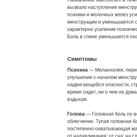
вызвало наступление менстру
психики и молочных желез ус
менструации и уменьшаются с
характерно усиление психиче
Боль в спине уменьшается по
Симптомы
Психика
— Меланхолия, пери
улучшение с началом менстру
надвигающейся опасности, ст
время сидит, ни о чем не дума
вздыхая.
Голова
— Головная боль по в
облегчение. Тупая головная б
постепенно охватывающая ма
от надавливания; от сна; на 