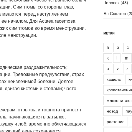
Человек
(48)
ации. Симптомы со стороны глаз,
иливаются перед наступлением
Ян Схолтен
(2
 ее началом. Для Actaea racemosa
ских симптомов во время менструации.
МЕТКИ
сле менструации.
a
b
c
k
l
m
одическая раздражительность;
u
v
z
ации. Тревожные предчувствия, страх
кашель
к
рах неизлечимой болезни. Долгое
я, двигая кистями и стопами; часто
кровотечени
млекопитаю
ечерам; отрыжка и тошнота приносят
нозод
пау
оль, начинающаяся в затылке,
растение
кушку и лоб; временно облегчающаяся
следующий день сохраняется