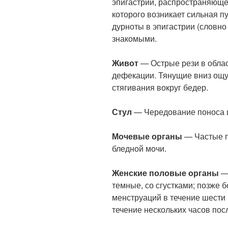
эпигастрии, распространяющее
которого возникает сильная п
дурноты в эпигастрии (словно 
знакомыми.
Живот
— Острые рези в облас
дефекации. Тянущие вниз ощ
стягивания вокруг бедер.
Стул
— Чередование поноса и
Мочевые органы
— Частые п
бледной мочи.
Женские половые органы
— 
темные, со сгустками; позже 
менструаций в течение шести 
течение нескольких часов пос