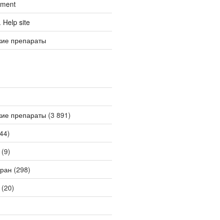
tment
Help site
кие препараты
кие препараты
(3 891)
44)
(9)
ран
(298)
(20)