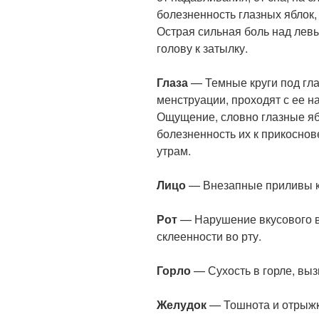
болезненность глазных яблок
Острая сильная боль над лев
голову к затылку.
Глаза
— Темные круги под гла
менструации, проходят с ее н
Ощущение, словно глазные яб
болезненность их к прикосно
утрам.
Лицо
— Внезапные приливы кр
Рот
— Нарушение вкусового в
склеенности во рту.
Горло
— Сухость в горле, вы
Желудок
— Тошнота и отрыжк