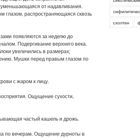
сикотически
, уменьшающаяся от надавливания.
сифилитичес
ым глазом, распространяющаяся сквозь
схолтен
ф
зами появляются за неделю до
ачалом. Подергивание верхнего века.
локи увеличились в размерах;
вению. Мушки перед правым глазом по
ови с жаром к лицу.
осприятия. Ощущение сухости,
зывающая частый кашель и дрожь.
а по вечерам. Ощущение дурноты в