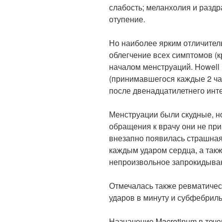
слабость; меланхолия и раздр
отупение.
Но наиболее ярким отличител
облегчение всех симптомов (
началом менструаций. Howell
(принимавшегося каждые 2 час
после двенадцатилетнего инт
Менструации были скудные, но
обращения к врачу они не пр
внезапно появилась страшная
каждым ударом сердца, а та
непроизвольное запрокидыва
Отмечалась также ревматическ
ударов в минуту и субфебрил
Назначение Macrotinum в тече