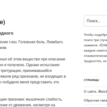
Искать:
e)
идного
Чтобы подобра
поиск три (лу
ение глаз. Головная боль. Люмбаго.
нажмите «Ente
изм.
каждом симпт
спазматически
инал об этом веществе при описании
трудностях, и
оно и получено. Однако испытания
 3 тритурации, принимавшийся
ыявили ряд признаков, не входящих в
СТРАНИЦЫ
то побудило меня представить это
О сайте. About 
щие признаки: мышечная слабость,
Обратная связ
ение от движения, несмотря на