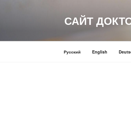
Перейти
к
САЙТ ДОКТ
содержимому
Русский
English
Deuts