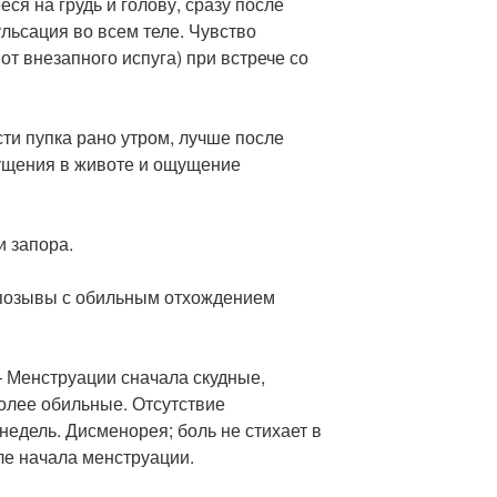
ся на грудь и голову, сразу после
ульсация во всем теле. Чувство
от внезапного испуга) при встрече со
ти пупка рано утром, лучше после
ущения в животе и ощущение
 запора.
озывы с обильным отхождением
Менструации сначала скудные,
более обильные. Отсутствие
недель. Дисменорея; боль не стихает в
ле начала менструации.