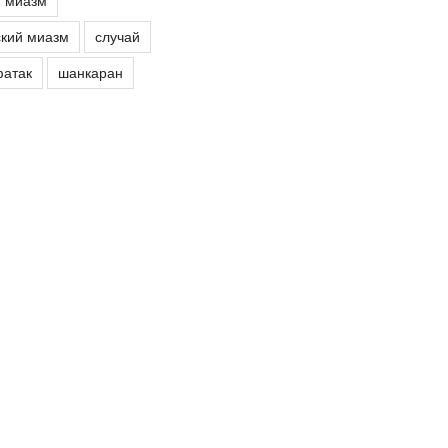
й миазм
кий миазм
случай
атак
шанкаран