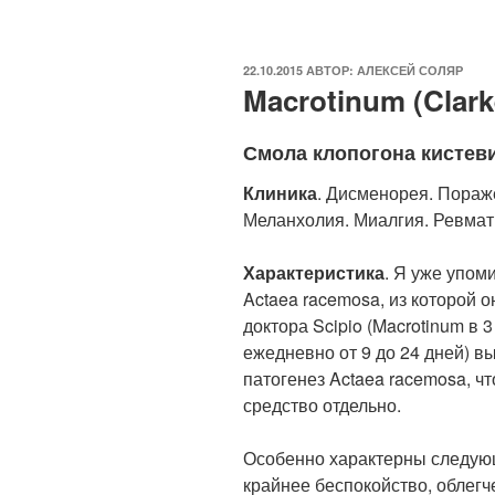
ОПУБЛИКОВАНО
22.10.2015
АВТОР:
АЛЕКСЕЙ СОЛЯР
Macrotinum (Clark
Смола клопогона кистев
Клиника
. Дисменорея. Пораж
Меланхолия. Миалгия. Ревмат
Характеристика
. Я уже упом
Actaea racemosa, из которой 
доктора Scipio (Macrotinum в
ежедневно от 9 до 24 дней) в
патогенез Actaea racemosa, ч
средство отдельно.
Особенно характерны следую
крайнее беспокойство, облегч