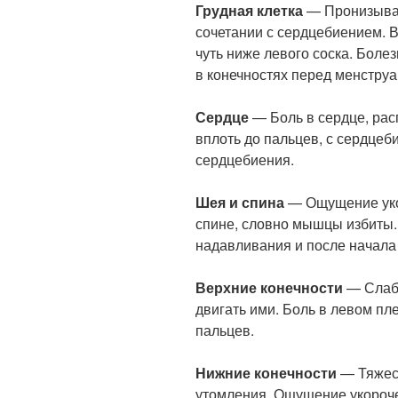
Грудная клетка
— Пронизывающ
сочетании с сердцебиением. 
чуть ниже левого соска. Боле
в конечностях перед менструа
Сердце
— Боль в сердце, ра
вплоть до пальцев, с сердцеб
сердцебиения.
Шея и спина
— Ощущение уко
спине, словно мышцы избиты.
надавливания и после начала
Верхние конечности
— Слабо
двигать ими. Боль в левом п
пальцев.
Нижние конечности
— Тяжест
утомления. Ощущение укороч