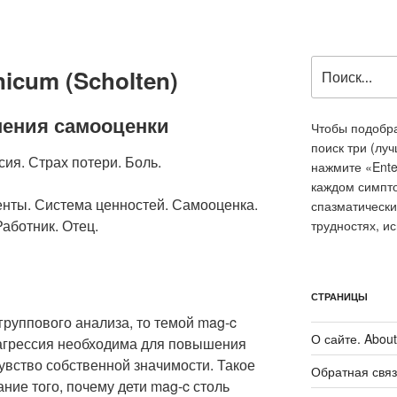
Искать:
icum (Scholten)
шения самооценки
Чтобы подобра
поиск три (лу
ия. Страх потери. Боль.
нажмите «Ente
каждом симпт
ты. Система ценностей. Самооценка.
спазматически
Работник. Отец.
трудностях, и
СТРАНИЦЫ
группового анализа, то темой mag-c
О сайте. About 
агрессия необходима для повышения
увство собственной значимости. Такое
Обратная связ
ие того, почему дети mag-c столь