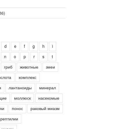
86)
d
e
f
g
h
i
n
o
p
r
s
t
гриб
животные
змеи
ислота
комплекс
я
лантаноиды
минерал
щие
моллюск
насекомые
ки
понос
раковый миазм
рептилии