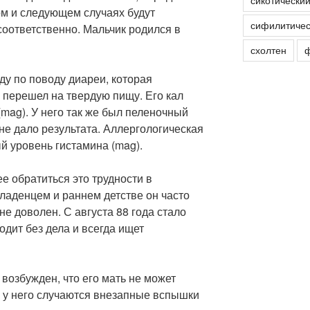
сикотически
м и следующем случаях будут
сифилитичес
 соответственно. Мальчик родился в
схолтен
ф
ду по поводу диареи, которая
он перешел на твердую пищу. Его кал
mag). У него так же был пеленочный
не дало результата. Аллергологическая
 уровень гистамина (mag).
е обратиться это трудности в
ладенцем и раннем детстве он часто
не доволен. С августа 88 года стало
одит без дела и всегда ищет
 возбужден, что его мать не может
а у него случаются внезапные вспышки