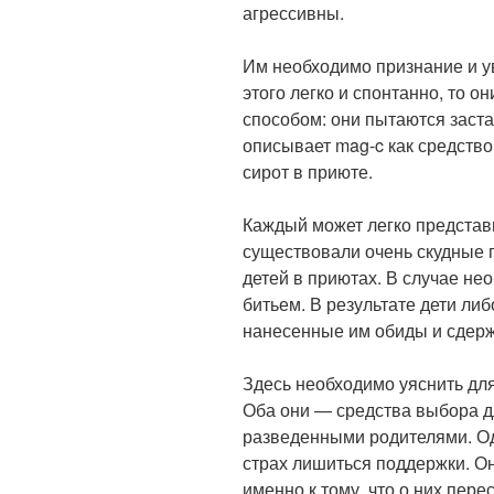
агрессивны.
Им необходимо признание и у
этого легко и спонтанно, то о
способом: они пытаются заста
описывает mag-c как средство
сирот в приюте.
Каждый может легко представи
существовали очень скудные 
детей в приютах. В случае не
битьем. В результате дети ли
нанесенные им обиды и сдерж
Здесь необходимо уяснить для
Оба они — средства выбора д
разведенными родителями. Од
страх лишиться поддержки. Он
именно к тому, что о них пере