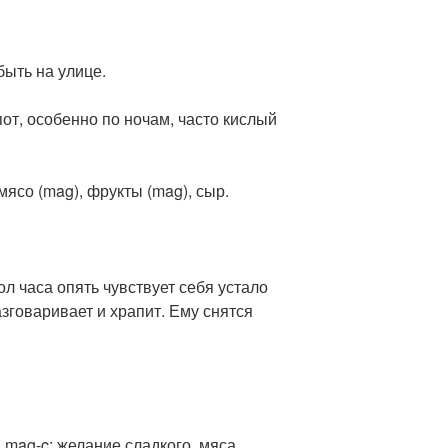
быть на улице.
от, особенно по ночам, часто кислый
, мясо (mag), фрукты (mag), сыр.
ол часа опять чувствует себя устало
азговаривает и храпит. Ему снятся
mag-c: желание сладкого, мяса,