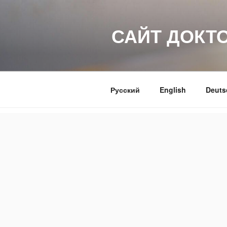
Перейти
к
САЙТ ДОКТ
содержимому
Русский
English
Deuts