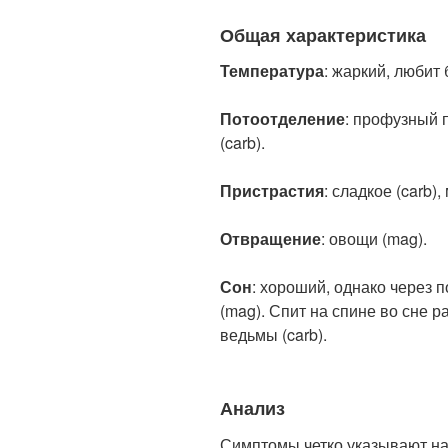
Общая характеристика
Температура
: жаркий, любит 
Потоотделение
: профузный п
(carb).
Пристрастия
: сладкое (carb)
Отвращение
: овощи (mag).
Сон
: хороший, однако через п
(mag). Спит на спине во сне р
ведьмы (carb).
Анализ
Симптомы четко указывают на 