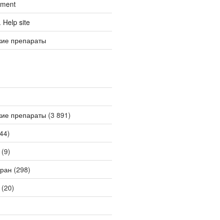
tment
Help site
кие препараты
кие препараты
(3 891)
44)
(9)
ран
(298)
(20)