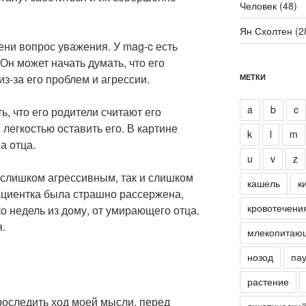
Человек
(48)
Ян Схолтен
(2
ени вопрос уважения. У mag-c есть
Он может начать думать, что его
из-за его проблем и агрессии.
МЕТКИ
a
b
c
ь, что его родители считают его
 легкостью оставить его. В картине
k
l
m
а отца.
u
v
z
 слишком агрессивным, так и слишком
кашель
к
пациентка была страшно рассержена,
кровотечени
ко недель из дому, от умирающего отца.
я.
млекопитаю
нозод
пау
растение
проследить ход моей мысли, перед