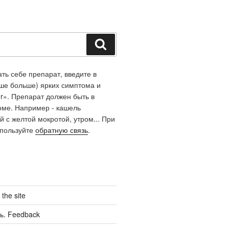
Поиск
ть себе препарат, введите в
чше больше) ярких симптома и
r». Препарат должен быть в
оме. Например - кашель
й с желтой мокротой, утром... При
спользуйте
обратную связь
.
the site
ь. Feedback