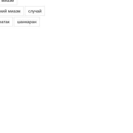
й миазм
кий миазм
случай
атак
шанкаран