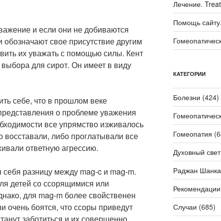
Лечение. Trea
Помощь сайту. 
важение и если они не добиваются
ни обозначают свое присутствие другим
Гомеопатичес
вить их уважать с помощью силы. Кент
 выбора для сирот. Он имеет в виду
КАТЕГОРИИ
Болезни
(424)
ть себе, что в прошлом веке
представления о проблеме уважения
Гомеопатичес
обходимости все упрямство изживалось
Гомеопатия
(6
бо восставали, либо проглатывали все
ивали ответную агрессию.
Духовный свет
Раджан Шанка
 себя разницу между mag-c и mag-m.
ля детей со ссорящимися или
Рекомендации
нако, для mag-m более свойственен
и очень боятся, что ссоры приведут
Случаи
(685)
станут заботиться и их совершенно