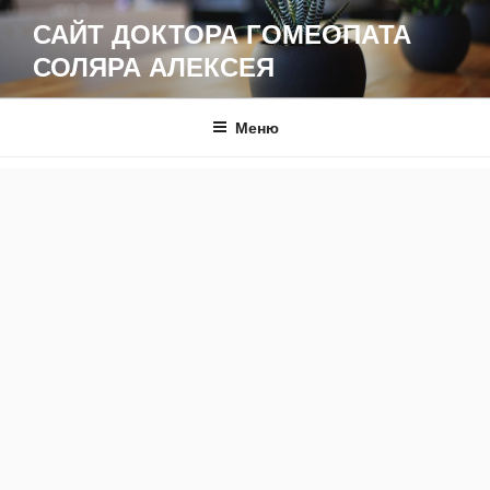
Перейти
САЙТ ДОКТОРА ГОМЕОПАТА
к
СОЛЯРА АЛЕКСЕЯ
содержимому
Меню