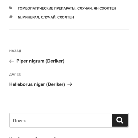
РУБРИКИ
ГОМЕОПАТИЧЕСКИЕ ПРЕПАРАТЫ
,
СЛУЧАИ
,
ЯН СХОЛТЕН
МЕТКИ
M
,
МИНЕРАЛ
,
СЛУЧАЙ
,
СХОЛТЕН
Навигация
Предыдущая
НАЗАД
по
запись:
записям
Piper nigrum (Deriker)
Следующая
ДАЛЕЕ
запись
Helleborus niger (Deriker)
Искать:
Поиск