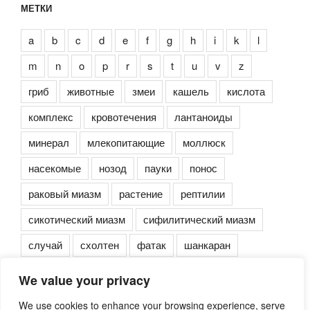
МЕТКИ
a
b
c
d
e
f
g
h
i
k
l
m
n
o
p
r
s
t
u
v
z
гриб
животные
змеи
кашель
кислота
комплекс
кровотечения
лантаноиды
минерал
млекопитающие
моллюск
насекомые
нозод
пауки
понос
раковый миазм
растение
рептилии
сикотический миазм
сифилитический миазм
случай
схолтен
фатак
шанкаран
We value your privacy
We use cookies to enhance your browsing experience, serve