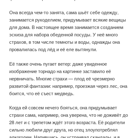
Она всегда чем-то занята, сама шьёт себе одежду,
занимается рукоделием, придумывает всякие вещицы
для дома. В настоящее время занимается созданием
эскиза для набора обеденной посуды. У неё много
страхов, в том числе темноты и воды, однажды она
провалилась под лёд и её еле вытянули.
Её также очень пугает ветер: даже увиденное
изображение торнадо на картинке заставило её
нервничать. Многие страхи — плод её чрезмерно
развитой фантазии: например, проезжая через лес, она
боится, что её съест медведь.
Когда ей совсем нечего бояться, она придумывает
страхи сама, например, она уверена, что не доживёт до
28 лет и с трепетом ждёт этого возраста. Её родители
сильно любили друг друга, но отец злоупотреблял
алкоголем. Напившись, он устраивал скандалы, и в