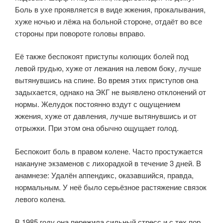
Боль в ухе проявляется в виде жжения, прокалывания,
хуже ночью и лёжа на больной стороне, отдаёт во все
стороны при повороте головы вправо.
Её также беспокоят приступы колющих болей под
левой грудью, хуже от лежания на левом боку, лучше
вытянувшись на спине. Во время этих приступов она
задыхается, однако на ЭКГ не выявлено отклонений от
нормы. Желудок постоянно вздут с ощущением
жжения, хуже от давления, лучше вытянувшись и от
отрыжки. При этом она обычно ощущает голод.
Беспокоит боль в правом колене. Часто простужается
накануне экзаменов с лихорадкой в течение 3 дней. В
анамнезе: Удалён аппендикс, оказавшийся, правда,
нормальным. У неё было серьёзное растяжение связок
левого колена.
В 1985 году она пережила сильный стресс и с тех пор