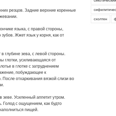
сикотически
сифилитичес
ижних резцов. Задние верхние коренные
 жевании.
схолтен
ф
кончике языка, с правой стороны,
зубов. Жжет язык у корня, как от
т в глубине зева, с левой стороны.
ны глотки, усиливающаяся от
лотье в глотке с затруднением
ражение, побуждающее к
 После отхаркивания вязкой слизи во
и.
 в зеве. Усиленный аппетит утром.
. Голод с ощущением, как будто
 наполниться пищей.