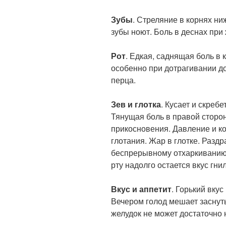
Зубы
. Стреляние в корнях н
зубы ноют. Боль в деснах при
Рот
. Едкая, саднящая боль в 
особенно при дотрагивании до 
перца.
Зев и глотка
. Кусает и скребе
Тянущая боль в правой сторо
прикосновения. Давление и ко
глотания. Жар в глотке. Разд
беспрерывному отхаркиванию.
рту надолго остается вкус гнил
Вкус и аппетит
. Горький вкус
Вечером голод мешает заснуть
желудок не может достаточно