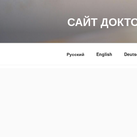
Перейти
к
САЙТ ДОКТ
содержимому
Русский
English
Deuts