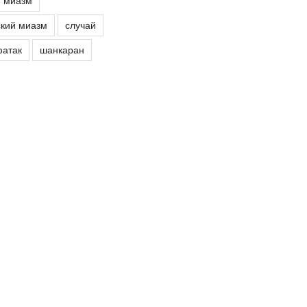
й миазм
кий миазм
случай
атак
шанкаран