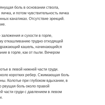
Тянущая боль в основании ствола,
яичка, и потом чувствительность яичка
нных канатиках. Отсутствие эрекций.
ие.
заложения и сухости в горле,
у откашливанию трудно отходящей
аздражающий кашель, начинающийся
ние в горле, как от пыли. Вечером
лотье в левой нижней части груди.
около коротких ребер. Сжимающая боль
оны. Колотье при глубоком вдыхании, в
о рвущая боль около правой
 части груди с давлением в левом
и.