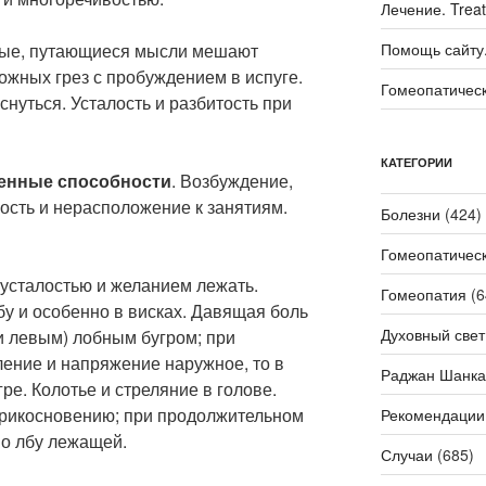
Лечение. Trea
ные, путающиеся мысли мешают
Помощь сайту. 
вожных грез с пробуждением в испуге.
Гомеопатичес
нуться. Усталость и разбитость при
КАТЕГОРИИ
венные способности
. Возбуждение,
ность и нерасположение к занятиям.
Болезни
(424)
Гомеопатичес
с усталостью и желанием лежать.
Гомеопатия
(6
бу и особенно в висках. Давящая боль
Духовный свет
и левым) лобным бугром; при
ление и напряжение наружное, то в
Раджан Шанка
ре. Колотье и стреляние в голове.
 прикосновению; при продолжительном
Рекомендации
во лбу лежащей.
Случаи
(685)