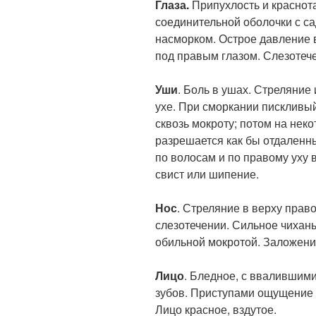
Глаза.
Припухлость и краснот
соединительной оболочки с са
насморком. Острое давление в
под правым глазом. Слезотеч
Уши
. Боль в ушах. Стреляние 
ухе. При сморкании пискливый 
сквозь мокроту; потом на нек
разрешается как бы отдаленн
по волосам и по правому уху 
свист или шипение.
Нос
. Стреляние в верху прав
слезотечении. Сильное чихань
обильной мокротой. Заложение
Лицо
. Бледное, с ввалившими
зубов. Приступами ощущение 
Лицо красное, вздутое.