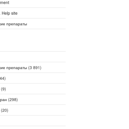
tment
Help site
кие препараты
кие препараты
(3 891)
44)
(9)
ран
(298)
(20)