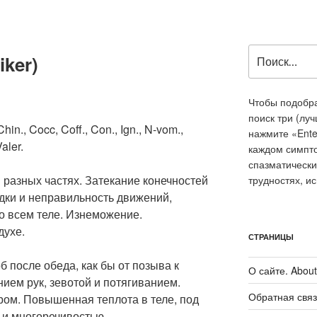
Искать:
iker)
Чтобы подобра
поиск три (лу
hin., Cocc, Coff., Con., Ign., N-vom.,
нажмите «Ente
Valer.
каждом симпт
спазматически
в разных частях. Затекание конечностей
трудностях, и
дки и неправильность движений,
о всем теле. Изнеможение.
духе.
СТРАНИЦЫ
б после обеда, как бы от позыва к
О сайте. About 
ием рук, зевотой и потягиванием.
Обратная связ
ром. Повышенная теплота в теле, под
 и многоречивостью.