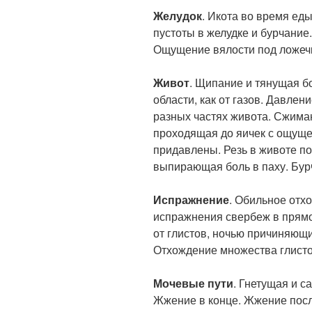
Желудок
. Икота во время ед
пустоты в желудке и бурчание
Ощущение вялости под ложеч
Живот
. Щипание и тянущая б
области, как от газов. Давле
разных частях живота. Сжима
проходящая до яичек с ощуще
придавлены. Резь в животе по
выпирающая боль в паху. Бур
Испражнение
. Обильное отх
испражнения свербеж в прямой
от глистов, ночью причиняющи
Отхождение множества глисто
Мочевые пути
. Гнетущая и с
Жжение в конце. Жжение посл