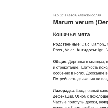
ОПУБЛИКОВАНО
14.04.2014
АВТОР:
АЛЕКСЕЙ СОЛЯР
Marum verum (Der
Кошачья мята
Родственные
: Calc, Camph., C
Phos., Valer.
Антидоты
: Ign,, 
Общие
. Дерганье в мышцах, 
и стрекотание. Шаткость похо
особенно в ногах. Дрожание в
Потребность движения на воз
Лихорадка
. Ежедневный озно
дефекации. Озноб с похолодан
Частые приступы дрожи, вече
вечер, с общим возбуждением