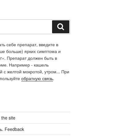
Поиск
ть себе препарат, введите в
чше больше) ярких симптома и
r». Препарат должен быть в
оме. Например - кашель
й с желтой мокротой, утром... При
спользуйте
обратную связь
.
the site
ь. Feedback