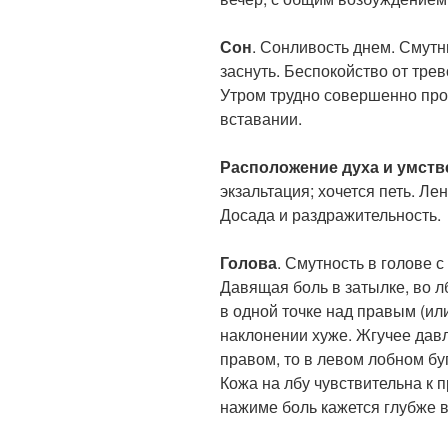
Сон
. Сонливость днем. Смут
заснуть. Беспокойство от тре
Утром трудно совершенно прос
вставании.
Расположение духа и умст
экзальтация; хочется петь. Ле
Досада и раздражительность.
Голова
. Смутность в голове 
Давящая боль в затылке, во л
в одной точке над правым (ил
наклонении хуже. Жгучее дав
правом, то в левом лобном буг
Кожа на лбу чувствительна к
нажиме боль кажется глубже 