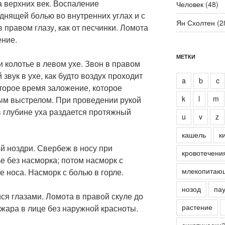
а верхних век. Воспаление
Человек
(48)
днящей болью во внутренних углах и с
Ян Схолтен
(2
 правом глазу, как от песчинки. Ломота
ение.
МЕТКИ
и колотье в левом ухе. Звон в правом
звук в ухе, как будто воздух проходит
a
b
c
оторое время заложение, которое
k
l
m
ым выстрелом. При проведении рукой
в глубине уха раздается протяжный
u
v
z
кашель
к
ой ноздри. Свербеж в носу при
кровотечени
е без насморка; потом насморк с
млекопитаю
 носа. Насморк с болью в горле.
нозод
пау
ся глазами. Ломота в правой скуле до
растение
жара в лице без наружной красноты.