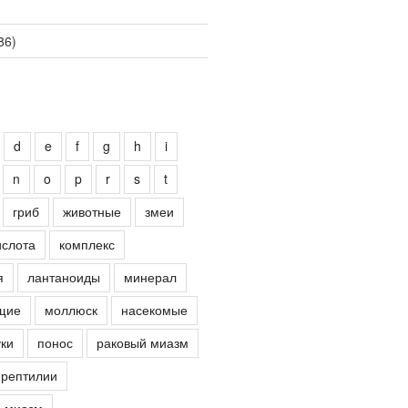
86)
d
e
f
g
h
i
n
o
p
r
s
t
гриб
животные
змеи
ислота
комплекс
я
лантаноиды
минерал
щие
моллюск
насекомые
ки
понос
раковый миазм
рептилии