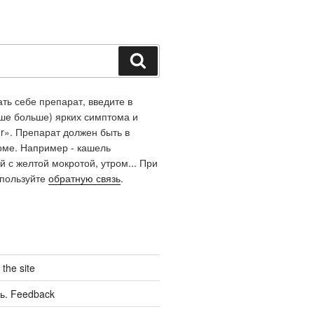
Поиск
ть себе препарат, введите в
чше больше) ярких симптома и
r». Препарат должен быть в
оме. Например - кашель
й с желтой мокротой, утром... При
спользуйте
обратную связь
.
the site
ь. Feedback