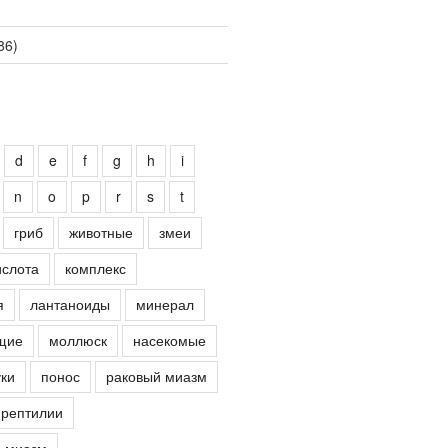
86)
d
e
f
g
h
i
n
o
p
r
s
t
гриб
животные
змеи
ислота
комплекс
я
лантаноиды
минерал
щие
моллюск
насекомые
ки
понос
раковый миазм
рептилии