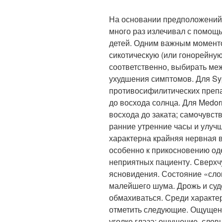
На основании предположений 
много раз излечивал с помощь
детей. Одним важным момен
сикотическую (или гонорейную
соответственно, выбирать ме
ухудшения симптомов. Для Sy
противосифилитических препа
до восхода солнца. Для Medor
восхода до заката; самочувств
ранние утренние часы и улучш
характерна крайняя нервная в
особенно к прикосновению од
неприятных пациенту. Сверхч
ясновидения. Состояние «слов
малейшего шума. Дрожь и суд
обмахиваться. Среди характ
отметить следующие. Ощущени
уголке глаза; ощущение, словн