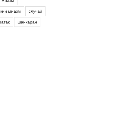
й миазм
кий миазм
случай
атак
шанкаран