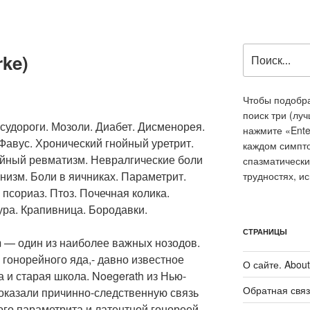
Искать:
rke)
Чтобы подобра
поиск три (лу
судороги. Мозоли. Диабет. Дисменорея.
нажмите «Ente
Фавус. Хронический гнойный уретрит.
каждом симпт
йный ревматизм. Невралгические боли
спазматически
анизм. Боли в яичниках. Параметрит.
трудностях, и
псориаз. Птоз. Почечная колика.
ура. Крапивница. Бородавки.
СТРАНИЦЫ
 — один из наиболее важных нозодов.
гонорейного яда,- давно известное
О сайте. About 
 и старая школа. Noegerath из Нью-
Обратная связ
оказали причинно-следственную связь
го параметрита и латентной гонореей