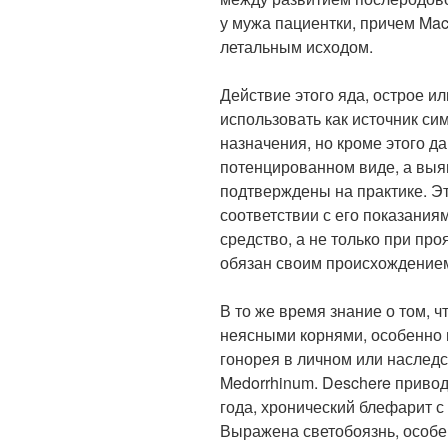
у мужа пациентки, причем Mac
летальным исходом.
Действие этого яда, острое и
использовать как источник си
назначения, но кроме этого д
потенцированном виде, а вы
подтверждены на практике. Э
соответствии с его показания
средство, а не только при про
обязан своим происхождение
В то же время знание о том, 
неясными корнями, особенно 
гонорея в личном или наследс
Medorrhinum. Deschere привод
года, хронический блефарит с
Выражена светобоязнь, особе