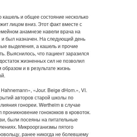
о кашель и общее состояние несколько
ежит лицом вниз. Этот факт вместе с
емейном анамнезе навели врача на
й и был назначен. На следующий день
ые выделения, а кашель и прочие
ь. Выяснилось, что пациент заразился
едостаток жизненных сил не позволил
 образом и в результате жизнь
ой.
 Hahnemann», «Jour. Beige dHom.», VI.
крытий авторов старой школы по
лияния гонореи. Wertheim в случае
 проникновение гонококков в кровоток.
ови, были посеяны на питательные
олениях. Микроорганизмы пятого
овольцу, ранее никогда не болевшему