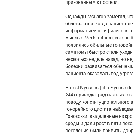
прикованным к постели.
Однажды McLaren заметил, чт
облегчаются, когда пациент л
информацией о сифилисе в с
мысль о Medorrhinum, которы
появились обильные гонорейн
симптомы быстро стали уходит
несколько недель назад, но н
болезни развиваться обычным
пациента оказалась под угроз
Ernest Nyssens («La Sycose de
244) приводит ряд важных от
поводу конституционального в
гонорейного цистита наблюдал
Гонококки, выделенные из кр
среды и дали рост в пяти пок
поколения были привиты добр