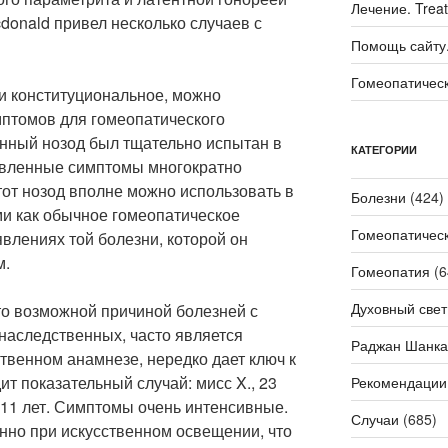
Лечение. Trea
donald привел несколько случаев с
Помощь сайту. 
Гомеопатичес
ли конституциональное, можно
мптомов для гомеопатического
анный нозод был тщательно испытан в
КАТЕГОРИИ
явленные симптомы многократно
тот нозод вполне можно использовать в
Болезни
(424)
ми как обычное гомеопатическое
Гомеопатичес
явлениях той болезни, которой он
м.
Гомеопатия
(6
Духовный свет
что возможной причиной болезней с
наследственных, часто является
Раджан Шанка
твенном анамнезе, нередко дает ключ к
ит показательный случай: мисс X., 23
Рекомендации
 11 лет. Симптомы очень интенсивные.
Случаи
(685)
нно при искусственном освещении, что