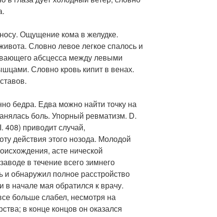
а.
и носу. Ощущение кома в желудке.
ивота. Словно левое легкое спалось и
евающего абсцесса между левыми
шцами. Словно кровь кипит в венах.
ставов.
нно бедра. Едва можно найти точку на
ранялась боль. Упорный ревматизм. D.
I. 408) приводит случай,
ту действия этого нозода. Молодой
роисхождения, асте нической
 заводе в течение всего зимнего
ь и обнаружил полное расстройство
и в начале мая обратился к врачу.
все больше слабел, несмотря на
тва; в конце концов он оказался