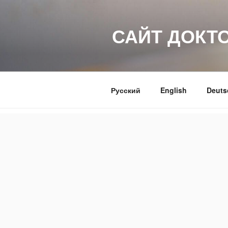
Перейти
к
САЙТ ДОКТ
содержимому
Русский
English
Deuts