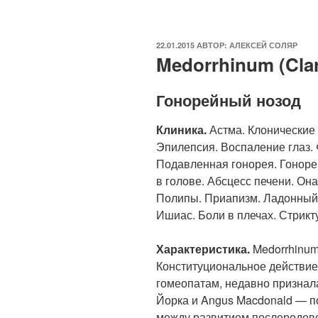
ОПУБЛИКОВАНО
22.01.2015
АВТОР:
АЛЕКСЕЙ СОЛЯР
Medorrhinum (Cla
Гонорейный нозод
Клиника.
Астма. Клонические 
Эпилепсия. Воспаление глаз. 
Подавленная гонорея. Гоноре
в голове. Абсцесс печени. Он
Полипы. Приапизм. Ладонный 
Ишиас. Боли в плечах. Стрикт
Характеристика.
Medorrhinum
Конституциональное действие 
гомеопатам, недавно признала
Йорка и Angus Macdonald — п
между развитием послеродово