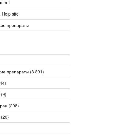
tment
Help site
кие препараты
кие препараты
(3 891)
44)
(9)
ран
(298)
(20)