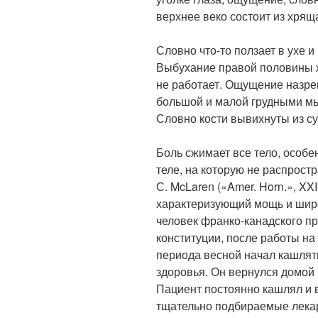
верхнее веко состоит из хрящ
Словно что-то ползает в ухе 
Выбухание правой половины ж
не работает. Ощущение назр
большой и малой грудными мы
Словно кости вывихнуты из су
Боль сжимает все тело, особе
теле, на которую не распрост
С. McLaren («Amer. Horn.», XXI
характеризующий мощь и широ
человек франко-канадского п
конституции, после работы на
периода весной начал кашлят
здоровья. Он вернулся домой 
Пациент постоянно кашлял и 
тщательно подбираемые лекарс