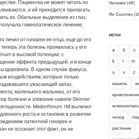
ществе. Пациентка не может читать по
Человек
(48)
клеиваются, и ей приходится прилагать
Ян Схолтен
(2
ить их. Обильные выделения из глаз.
 получала гомеопатическое лечение.
МЕТКИ
то лечил от гонореи ее отца, еще до его
 теперь эта болезнь проявилась у его
a
b
c
inum в высокой потенции, с
k
l
m
щении эффекта предыдущей, и в конце
выздоровела. В одном случае фавуса,
u
v
z
ным воздействиям, которые только
кашель
к
 издававшего ужасающий запах,
нта, маленького мальчика, от его
кровотечени
ер болезни и зловоние навели Skinner
млекопитаю
тягощенности. Medorrhinum 1M вылечил
дленного роста и остановки в развитии
нозод
пау
хождением латентной гонорее и
растение
ач не осознает этот факт, он не