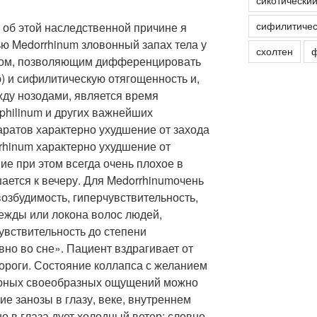
сикотически
сифилитичес
об этой наследственной причине я
ю Medorrhinum зловонный запах тела у
схолтен
ф
том, позволяющим дифференцировать
) и сифилитическую отягощенность и,
жду нозодами, является время
philinum и других важнейших
ратов характерно ухудшение от захода
rhinum характерно ухудшение от
ие при этом всегда очень плохое в
ается к вечеру. Для Medorrhinumочень
озбудимость, гиперчувствительность,
ежды или локона волос людей,
увствительность до степени
но во сне». Пациент вздрагивает от
ороги. Состояние коллапса с желанием
ерных своеобразных ощущений можно
е занозы в глазу, веке, внутреннем
о в глаза дует холодный ветер; словно