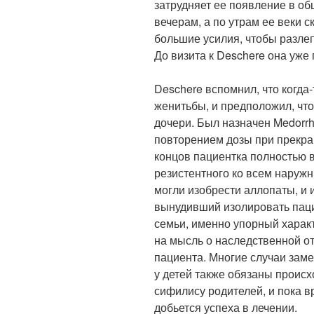
затрудняет ее появление в об
вечерам, а по утрам ее веки с
большие усилия, чтобы разлеп
До визита к Deschere она уже
Deschere вспомнил, что когда-
женитьбы, и предположил, что
дочери. Был назначен Medorrh
повторением дозы при прекра
концов пациентка полностью 
резистентного ко всем наруж
могли изобрести аллопаты, и
вынудивший изолировать пацие
семьи, именно упорный характ
на мысль о наследственной о
пациента. Многие случаи заме
у детей также обязаны проис
сифилису родителей, и пока вр
добьется успеха в лечении.