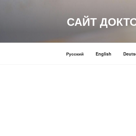
Перейти
к
САЙТ ДОКТ
содержимому
Русский
English
Deuts