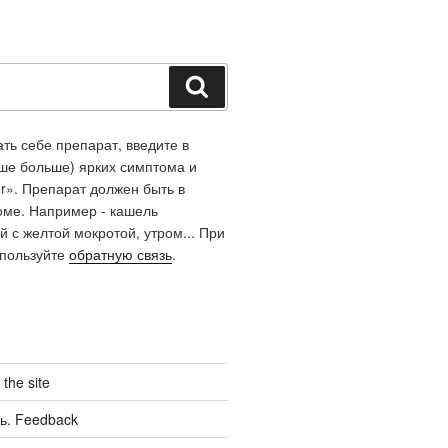
Поиск
ть себе препарат, введите в
чше больше) ярких симптома и
r». Препарат должен быть в
оме. Например - кашель
й с желтой мокротой, утром... При
спользуйте
обратную связь
.
the site
ь. Feedback