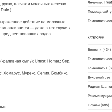
Лечение. Trea
 руках, плечах и молочных железах.
Dulc.).
Помощь сайту. 
Гомеопатичес
Выраженное действие на молочные
станавливается — даже в тех случаях,
ле предшествовавших родов.
КАТЕГОРИИ
Болезни
(424)
Гомеопатичес
 (крапивная сыпь); Urtica; Homar.; Sep.
Гомеопатия
(6
, Хомарус, Мурекс, Сепия, Бомбикс.
Духовный свет
Раджан Шанка
Рекомендации
Случаи
(685)
НЫЕ