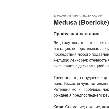
ОПУБЛИКОВАНО
27.04.2015
АВТОР:
АЛЕКСЕЙ СОЛЯР
Medusa (Boericke
Профузная лактация
Лицо одутловатое, отечное: гл
лактация, ненормальные лакта
последствия любого подавлен
желудка; лейкорея; отечность 
высыпания с десквамацией на
Тревожность, затруднение арт
лицо. Высокая чувствительност
Ретенция мочи. Проблемы лакт
рождения предпоследнего реб
Кожа
. Онемение; жжение, по