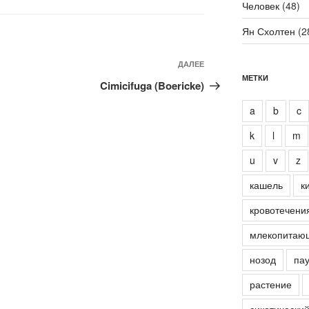
Человек
(48)
Ян Схолтен
(2
Следующая
ДАЛЕЕ
МЕТКИ
запись
Cimicifuga (Boericke)
a
b
c
k
l
m
u
v
z
кашель
к
кровотечени
млекопитаю
нозод
пау
растение