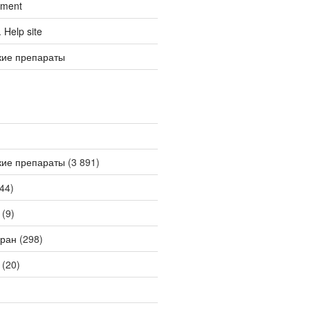
tment
Help site
кие препараты
кие препараты
(3 891)
44)
(9)
ран
(298)
(20)