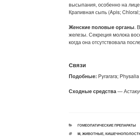
высыпания, особенно на лице,
Крапивная сыпь (Apis; Chloral; 
Женские половые органы
. 
железы. Секреция молока вос
когда она отсутствовала пос
Связи
Подобные:
Pyrarara; Physalia
Сходные средства
— Астакус
РУБРИКИ
ГОМЕОПАТИЧЕСКИЕ ПРЕПАРАТЫ
МЕТКИ
M
,
ЖИВОТНЫЕ
,
КИШЕЧНОПОЛОСТ