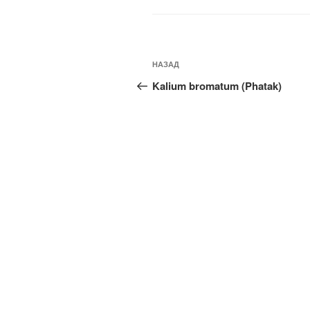
Навигация
Предыдущая
НАЗАД
по
запись:
Kalium bromatum (Phatak)
записям