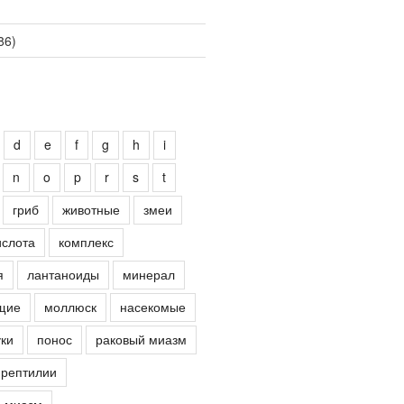
86)
d
e
f
g
h
i
n
o
p
r
s
t
гриб
животные
змеи
ислота
комплекс
я
лантаноиды
минерал
щие
моллюск
насекомые
ки
понос
раковый миазм
рептилии