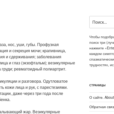
Искать:
)
Чтобы подобра
поиск три (лу
аза, нос, уши, губы. Профузная
нажмите «Ente
ция и секреция мочи; крапивница,
каждом симпт
ия и сдерживания; заболевания
спазматически
лица и глаз (экзофтальм); везикулярные
трудностях, и
 груди; ревматоидный полиартрит.
икуляции и разговора. Одутловатое
СТРАНИЦЫ
ь кожи лица и рук, с парестезиями.
ации, даже через три года после
О сайте. About 
енка.
Обратная связ
калывающий жар. Везикулярные