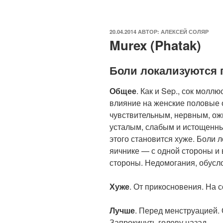
ОПУБЛИКОВАНО
20.04.2014
АВТОР:
АЛЕКСЕЙ СОЛЯР
Murex (Phatak)
Боли локализуются 
Общее
. Как и Sep., сок мол
влияние на женские половые 
чувствительным, нервным, о
усталым, слабым и истощенны
этого становится хуже. Боли 
яичнике — с одной стороны и 
стороны. Недомогания, обусл
Хуже
. От прикосновения. На с
Лучше
. Перед менструацией. 
Запрокинуть голову назад.