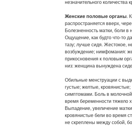
незначительного количества к
Женские половые органы
. 
распространяется вверх, чер
Болезненность матки, боли в 
Ощущение, как будто что-то д
тазу; лучше сидя. Жестокое, 
возбуждение; нимфомания: же
прикосновения к половым орг
низ: женщина вынуждена сидет
Обильные менструации с выде
густые; желтые, кровянистые;
симптомами. Боль в молочной
время беременности тяжело хо
Выпадение, увеличение матки
кровянистые бели во время ст
не скреплены между собой, б