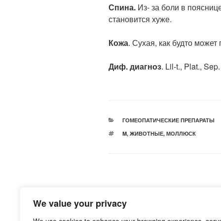
Спина.
Из- за боли в пояснице
становится хуже.
Кожа
. Сухая, как будто может
Диф. диагноз
. Lil-t., Plat., Sep.
РУБРИКИ
ГОМЕОПАТИЧЕСКИЕ ПРЕПАРАТЫ
МЕТКИ
M
,
ЖИВОТНЫЕ
,
МОЛЛЮСК
Навигация
Предыдущая
НАЗАД
по
запись:
We value your privacy
Ytterbium phosphoricum (Schol
записям