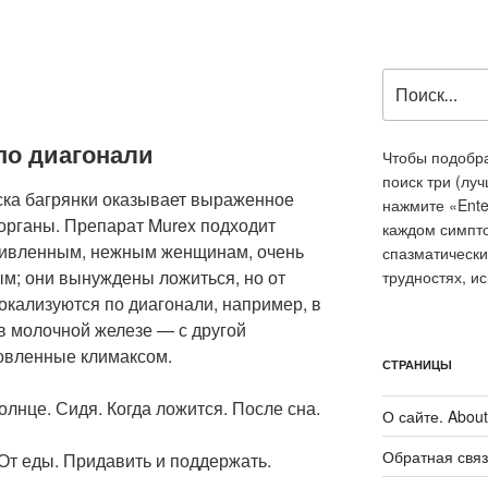
Искать:
по диагонали
Чтобы подобра
поиск три (лу
люска багрянки оказывает выраженное
нажмите «Ente
органы. Препарат Murex подходит
каждом симпт
живленным, нежным женщинам, очень
спазматически
м; они вынуждены ложиться, но от
трудностях, и
локализуются по диагонали, например, в
в молочной железе — с другой
овленные климаксом.
СТРАНИЦЫ
олнце. Сидя. Когда ложится. После сна.
О сайте. About 
Обратная связ
От еды. Придавить и поддержать.