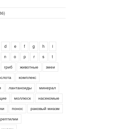
86)
d
e
f
g
h
i
n
o
p
r
s
t
гриб
животные
змеи
ислота
комплекс
я
лантаноиды
минерал
щие
моллюск
насекомые
ки
понос
раковый миазм
рептилии