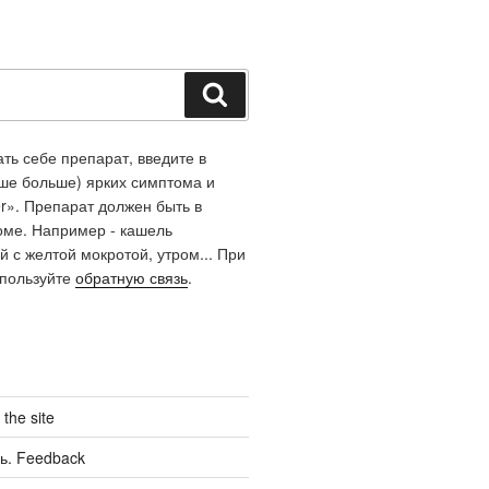
Поиск
ть себе препарат, введите в
чше больше) ярких симптома и
r». Препарат должен быть в
оме. Например - кашель
й с желтой мокротой, утром... При
спользуйте
обратную связь
.
the site
ь. Feedback