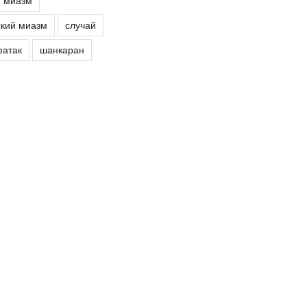
й миазм
кий миазм
случай
атак
шанкаран