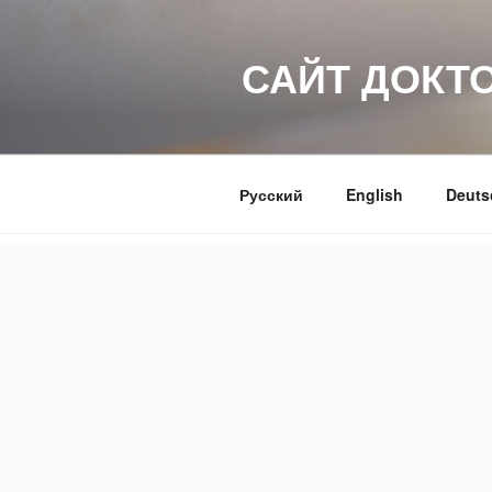
Перейти
к
САЙТ ДОКТ
содержимому
Русский
English
Deuts