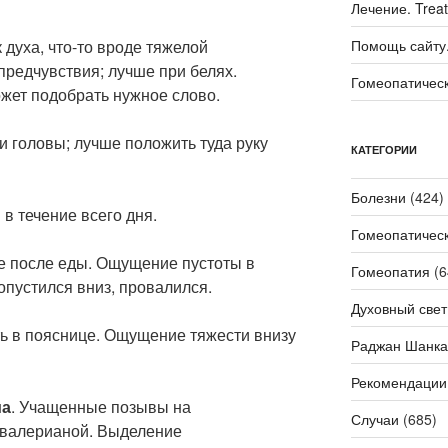
Лечение. Trea
духа, что-то вроде тяжелой
Помощь сайту. 
предчувствия; лучше при белях.
Гомеопатичес
ожет подобрать нужное слово.
ти головы; лучше положить туда руку
КАТЕГОРИИ
Болезни
(424)
в течение всего дня.
Гомеопатичес
е после еды. Ощущение пустоты в
Гомеопатия
(6
 опустился вниз, провалился.
Духовный свет
ть в пояснице. Ощущение тяжести внизу
Раджан Шанка
Рекомендации
ма
. Учащенные позывы на
Случаи
(685)
 валерианой. Выделение