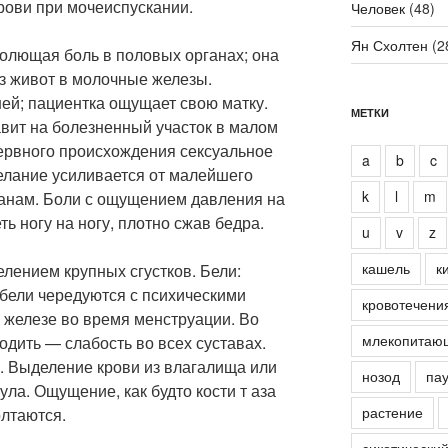
рови при мочеиспускании.
Человек
(48)
Ян Схолтен
(2
Колющая боль в половых органах; она
ез живот в молочные железы.
ней; пациентка ощущает свою матку.
МЕТКИ
авит на болезненный участок в малом
нервного происхождения сексуальное
a
b
c
лание усиливается от малейшего
k
l
m
анам. Боли с ощущением давления на
ь ногу на ногу, плотно сжав бедра.
u
v
z
кашель
к
лением крупных сгустков. Бели:
 бели чередуются с психическими
кровотечени
 железе во время менструации. Во
млекопитаю
дить — слабость во всех суставах.
. Выделение крови из влагалища или
нозод
пау
ула. Ощущение, как будто кости т аза
растение
олтаются.