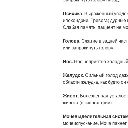
Психика
. Выраженный упадок 
ипохондрии. Тревога; дурные 
Слабая память, пациент не м
Голова
. Сжатие в задней час
или запрокинуть голову.
Нос.
Нос неприятно холодный 
Желудок
. Сильный голод даж
области желудка, как будто он
Живот
. Болезненная усталос
живота (в гипогастрии).
Мочевыделительная систе
мочеиспускание. Моча пахнет