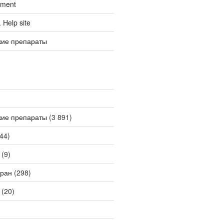
tment
Help site
кие препараты
кие препараты
(3 891)
44)
(9)
ран
(298)
(20)