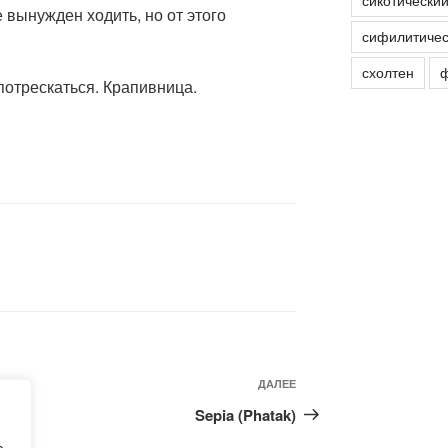
сикотически
 вынужден ходить, но от этого
сифилитичес
схолтен
ф
 потрескаться. Крапивница.
Следующая
ДАЛЕЕ
запись
ten)
Sepia (Phatak)