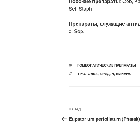
Похожие препараты
: Cob, Ka
Sel, Staph
Препараты, служащие анти
d, Sep.
РУБРИКИ
ГОМЕОПАТИЧЕСКИЕ ПРЕПАРАТЫ
МЕТКИ
1 КОЛОНКА
,
3 РЯД
,
N
,
МИНЕРАЛ
Навигация
Предыдущая
НАЗАД
по
запись:
Eupatorium perfoliatum (Phatak)
записям