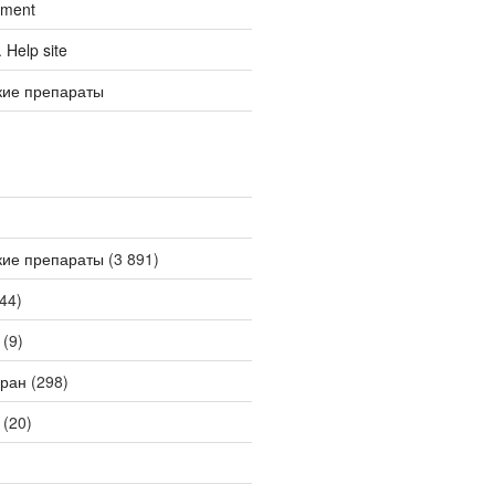
tment
Help site
кие препараты
кие препараты
(3 891)
44)
(9)
ран
(298)
(20)