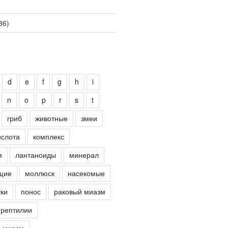
86)
d
e
f
g
h
i
n
o
p
r
s
t
гриб
животные
змеи
ислота
комплекс
я
лантаноиды
минерал
щие
моллюск
насекомые
ки
понос
раковый миазм
рептилии