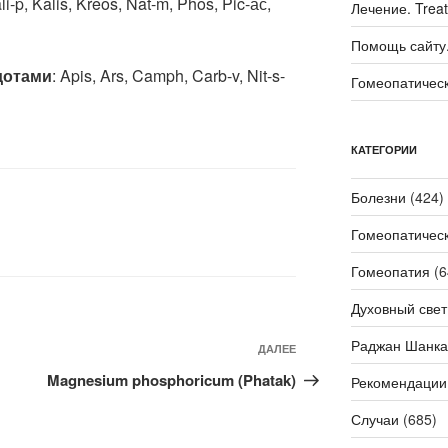
li-p, Kalis, Kreos, Nat-m, Phos, Pic-ас,
Лечение. Trea
Помощь сайту. 
дотами
: Apis, Ars, Camph, Carb-v, Nit-s-
Гомеопатичес
КАТЕГОРИИ
Болезни
(424)
Гомеопатичес
Гомеопатия
(6
Духовный свет
Раджан Шанка
Следующая
ДАЛЕЕ
запись
Magnesium phosphoricum (Phatak)
Рекомендации
Случаи
(685)