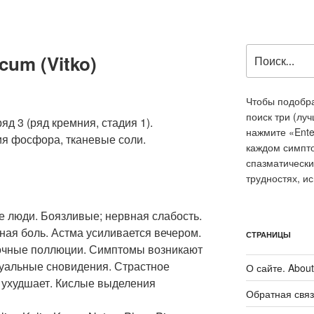
Искать:
cum (Vitko)
Чтобы подобра
поиск три (лу
яд 3 (ряд кремния, стадия 1).
нажмите «Ente
ия фосфора, тканевые соли.
каждом симпт
спазматически
трудностях, и
е люди. Боязливые; нервная слабость.
ная боль. Астма усиливается вечером.
СТРАНИЦЫ
очные поллюции. Симптомы возникают
уальные сновидения. Страстное
О сайте. About 
а ухудшает. Кислые выделения
Обратная связ