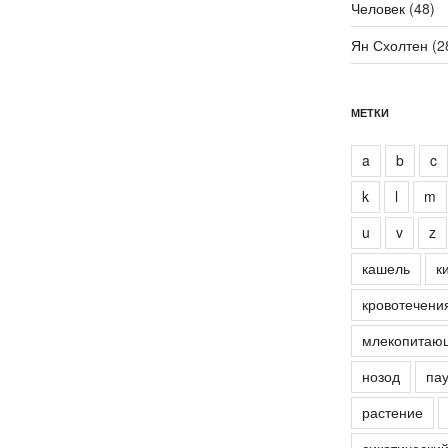
Человек
(48)
Ян Схолтен
(2
МЕТКИ
a
b
c
k
l
m
u
v
z
кашель
к
кровотечени
млекопитаю
нозод
пау
растение