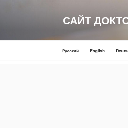
Перейти
к
САЙТ ДОКТ
содержимому
Русский
English
Deuts