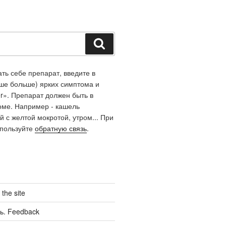
Поиск
ть себе препарат, введите в
чше больше) ярких симптома и
r». Препарат должен быть в
оме. Например - кашель
й с желтой мокротой, утром... При
спользуйте
обратную связь
.
the site
ь. Feedback