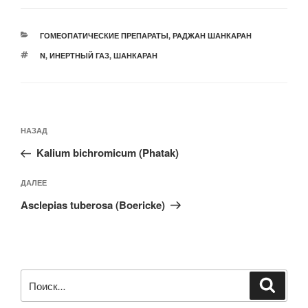
РУБРИКИ
ГОМЕОПАТИЧЕСКИЕ ПРЕПАРАТЫ
,
РАДЖАН ШАНКАРАН
МЕТКИ
N
,
ИНЕРТНЫЙ ГАЗ
,
ШАНКАРАН
Навигация
Предыдущая
НАЗАД
по
запись:
записям
Kalium bichromicum (Phatak)
Следующая
ДАЛЕЕ
запись
Asclepias tuberosa (Boericke)
Искать:
Поиск