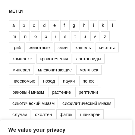
МЕТКИ
a
b
c
d
e
f
g
h
i
k
l
m
n
o
p
r
s
t
u
v
z
гриб
животные
змеи
кашель
кислота
комплекс
кровотечения
лантаноиды
минерал
млекопитающие
моллюск
насекомые
нозод
пауки
понос
раковый миазм
растение
рептилии
сикотический миазм
сифилитический миазм
случай
схолтен
фатак
шанкаран
We value your privacy