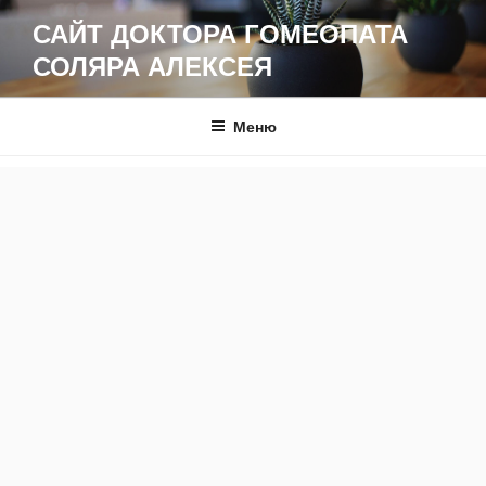
Перейти
САЙТ ДОКТОРА ГОМЕОПАТА
к
СОЛЯРА АЛЕКСЕЯ
содержимому
Меню