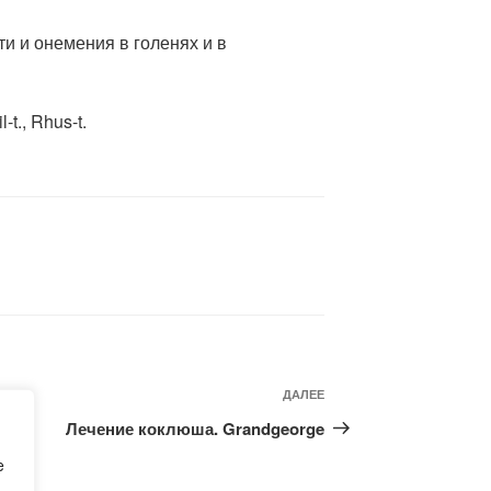
ти и онемения в голенях и в
l-t., Rhus-t.
Следующая
ДАЛЕЕ
запись
Лечение коклюша. Grandgeorge
e