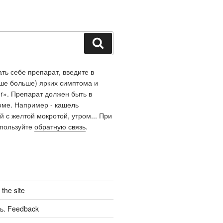
Поиск
ть себе препарат, введите в
чше больше) ярких симптома и
r». Препарат должен быть в
оме. Например - кашель
й с желтой мокротой, утром... При
спользуйте
обратную связь
.
the site
ь. Feedback