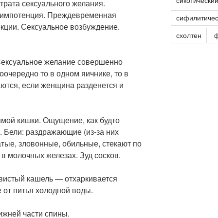
сикотически
Утрата сексуального желания.
 импотенция. Преждевременная
сифилитичес
екции. Сексуальное возбуждение.
схолтен
ф
.
Сексуальное желание совершенно
оочередно то в одном яичнике, то в
аются, если женщина разденется и
ямой кишки. Ощущение, как будто
 Бели: раздражающие (из-за них
тые, зловонные, обильные, стекают по
 в молочных железах. Зуд сосков.
вистый кашель — отхаркивается
е от питья холодной воды.
ижней части спины.