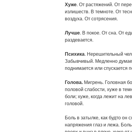
Хуже
. От растяжений. От пер
излишеств. В темноте. От тес
воздуха. От сотрясения.
Лучше
. В покое. От сна. От е
раздевается.
Психика
. Нерешительный чел
Забывчивый. Медленно думает.
поднимается или спускается п
Голова.
Мигрень. Головная бо
половой слабости, хуже в тем
боли; хуже, когда лежит на ле
головой.
Боль в затылке, как будто он с
напряжения глаз и лежа. Боль
вверх и вниз в плечо, хуже о