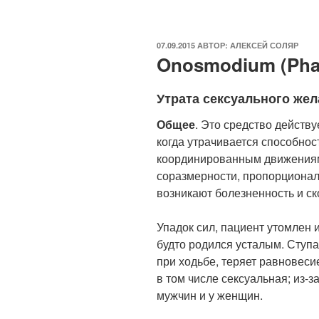
ОПУБЛИКОВАНО
07.09.2015
АВТОР:
АЛЕКСЕЙ СОЛЯР
Onosmodium (Pha
Утрата сексуального же
Общее
. Это средство действ
когда утрачивается способнос
координированным движениям;
соразмерности, пропорционал
возникают болезненность и с
Упадок сил, пациент утомлен и
будто родился усталым. Ступа
при ходьбе, теряет равновеси
в том числе сексуальная; из-з
мужчин и у женщин.