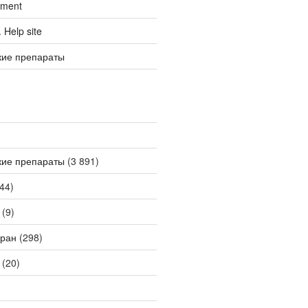
tment
Help site
кие препараты
кие препараты
(3 891)
44)
(9)
ран
(298)
(20)