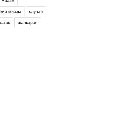
й миазм
кий миазм
случай
атак
шанкаран