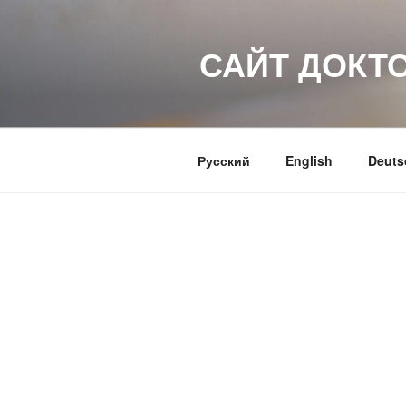
Перейти
к
САЙТ ДОКТ
содержимому
Русский
English
Deuts