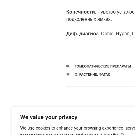
Конечности
. Чувство усталос
подколенных ямках.
Диф. диагноз
. Cimic, Hyper., Li
РУБРИКИ
ГОМЕОПАТИЧЕСКИЕ ПРЕПАРАТЫ
МЕТКИ
O
,
РАСТЕНИЕ
,
ФАТАК
Навигация
Предыдущая
НАЗАД
по
запись:
We value your privacy
Influenzinum (Clarke)
записям
We use cookies to enhance your browsing experience, serv