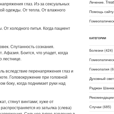
Лечение. Trea
енапряжения глаз. Из-за сексуальных
ной одежды. От тепла. От влажного
Помощь сайту. 
Гомеопатичес
ды. От холодного питья. Когда пациент
КАТЕГОРИИ
овек. Спутанность сознания.
Болезни
(424)
 Афазия. Боится, что упадет, когда
о лестнице.
Гомеопатичес
Гомеопатия
(6
ль вследствие перенапряжения глаз и
ноте. Головокружение при головной
Духовный свет
вом боку, когда поднимает руки над
Раджан Шанка
Рекомендации
жат, стянут винтами; хуже от
Случаи
(685)
 распространяется из затылка (слева)
т напряжения. Сильное тупое давление в