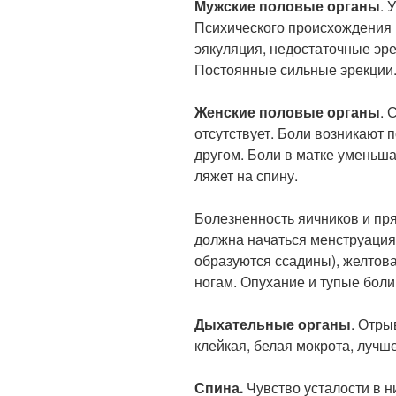
Мужские половые органы
. 
Психического происхождения
эякуляция, недостаточные эр
Постоянные сильные эрекции
Женские половые органы
. 
отсутствует. Боли возникают п
другом. Боли в матке уменьш
ляжет на спину.
Болезненность яичников и пр
должна начаться менструация.
образуются ссадины), желтова
ногам. Опухание и тупые боли
Дыхательные органы
. Отры
клейкая, белая мокрота, лучш
Спина.
Чувство усталости в н