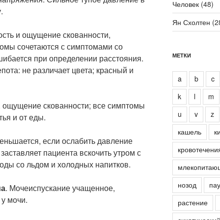
Человек
(48)
.
Ян Схолтен
(2
лость и ощущение скованности,
омы сочетаются с симптомами со
МЕТКИ
шибается при определении расстояния.
пота: не различает цвета; красный и
a
b
c
k
l
m
е, ощущение скованности; все симптомы
u
v
z
ья и от еды.
кашель
к
еньшается, если ослабить давление
кровотечени
 заставляет пациента вскочить утром с
оды со льдом и холодных напитков.
млекопитаю
нозод
пау
ма
. Мочеиспускание учащенное,
 у мочи.
растение