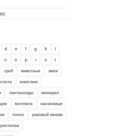
86)
d
e
f
g
h
i
n
o
p
r
s
t
гриб
животные
змеи
ислота
комплекс
я
лантаноиды
минерал
щие
моллюск
насекомые
ки
понос
раковый миазм
рептилии