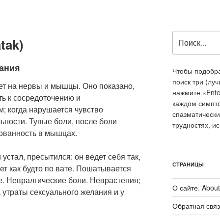
Искать:
tak)
лания
Чтобы подобра
поиск три (лу
ует на нервы и мышцы. Оно показано,
нажмите «Ente
ть к сосредоточению и
каждом симпт
 когда нарушается чувство
спазматически
ьности. Тупые боли, после боли
трудностях, и
кованность в мышцах.
 устал, пресытился: он ведет себя так,
СТРАНИЦЫ
ет как будто по вате. Пошатывается
е. Невралгические боли. Неврастения;
О сайте. About 
а утраты сексуального желания и у
Обратная связ