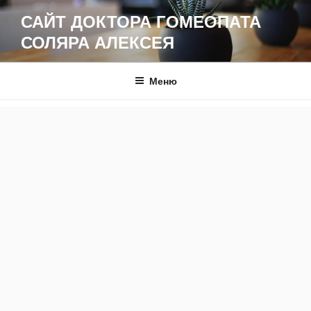
Перейти
САЙТ ДОКТОРА ГОМЕОПАТА
к
СОЛЯРА АЛЕКСЕЯ
содержимому
Меню