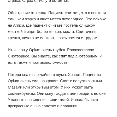
страха. Страх от испуга остается.
Обострение от тепла. П
ациент считает, что в постели
слишком жарко и ищет места похолоднее. Это похоже
на Arnica, где пациент считает постель слишком
жесткой и ищет более мягкого места.
Спит очень
крепко, ничего не слышит, просыпается с трудом.
Итак, сон у Opium очень глубок. Papavaeraceae.
Снотворное. Вы знаете, как спят под снотворным. И
есть также и противоположность:
Потеря сна от легчайшего шума. Храпит. Пациенты
Opium очень сильно храпят. Спят с полуоткрытыми
глазами или открытым ртом. У них может быть
сомнамбулизм. Они могут ходить или говорить во сне.
Ужасные сновидения: видит змей. Иногда бывают
прекрасные сны о полетах и плавании.