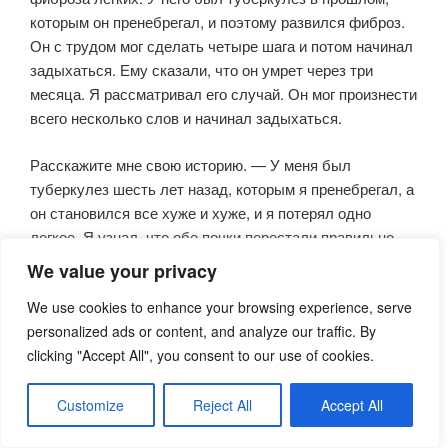
которым он пренебрегал, и поэтому развился фиброз.
Он с трудом мог сделать четыре шага и потом начинал
задыхаться. Ему сказали, что он умрет через три
месяца. Я рассматривал его случай. Он мог произнести
всего несколько слов и начинал задыхаться.
Расскажите мне свою историю. — У меня был
туберкулез шесть лет назад, которым я пренебрегал, а
он становился все хуже и хуже, и я потерял одно
легкое. Я узнал, что обе почки перестали правильно
функционировать в результате побочного эффекта
We value your privacy
лекарственных препаратов. Также у меня была
We use cookies to enhance your browsing experience, serve
огромная потеря протеинов.
personalized ads or content, and analyze our traffic. By
Я постоянно худею.
clicking "Accept All", you consent to our use of cookies.
Из-за фиброза грудная клетка постоянно расширяется,
что вызывает простуду и кашель. Каждые две недели
Customize
Reject All
Accept All
или месяц, когда меняется погода, у меня бывают