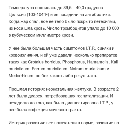
Температура поднялась до 39,5 – 40,0 градусов
Цельсия (103-104°F) и ее посадили на антибиотики.
Когда жар спал, все ее тело было покрыто петехиями,
из носа шла кровь. Число тромбоцитов упало до 10 000
в кубическом миллиметре крови.
У нее была большая часть симптомов I.T.P., синяки и
кровоизлияния, и ей уже давали несколько препаратов,
таких как Crotalus horridus, Phosphorus, Hamamelis, Kali
muriaticum, Ferrum muriaticum, Natrum muriaticum и
Medorrhinum, но без какого-либо результата.
Прошлая история: неонатальная желтуха. В возрасте 2
лет была диарея, потребовавшая госпитализации. И
незадолго до того, как была диагностирована I.T.P., у
нее была инфекция мочевого тракта.
История развития: все показатели в норме, развитие по