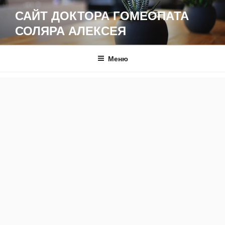
Перейти
САЙТ ДОКТОРА ГОМЕОПАТА
к
СОЛЯРА АЛЕКСЕЯ
содержимому
Меню