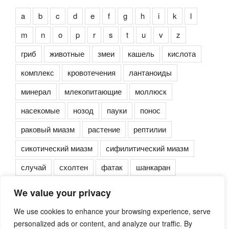
a
b
c
d
e
f
g
h
i
k
l
m
n
o
p
r
s
t
u
v
z
гриб
животные
змеи
кашель
кислота
комплекс
кровотечения
лантаноиды
минерал
млекопитающие
моллюск
насекомые
нозод
пауки
понос
раковый миазм
растение
рептилии
сикотический миазм
сифилитический миазм
случай
схолтен
фатак
шанкаран
We value your privacy
We use cookies to enhance your browsing experience, serve
personalized ads or content, and analyze our traffic. By