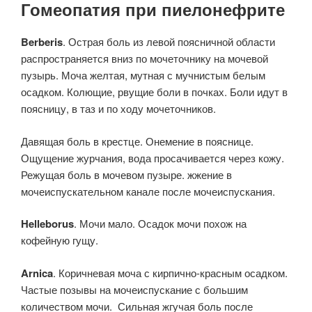
Гомеопатия при пиелонефрите
Berberis
. Острая боль из левой поясничной области
распространяется вниз по мочеточнику на мочевой
пузырь. Моча желтая, мутная с мучнистым белым
осадком. Колющие, рвущие боли в почках. Боли идут в
поясницу, в таз и по ходу мочеточников.
Давящая боль в крестце. Онемение в пояснице.
Ощущение журчания, вода просачивается через кожу.
Режущая боль в мочевом пузыре. жжение в
мочеиспускательном канале после мочеиспускания.
Helleborus
. Мочи мало. Осадок мочи похож на
кофейную гущу.
Arnica
. Коричневая моча с кирпично-красным осадком.
Частые позывы на мочеиспускание с большим
количеством мочи. Сильная жгучая боль после