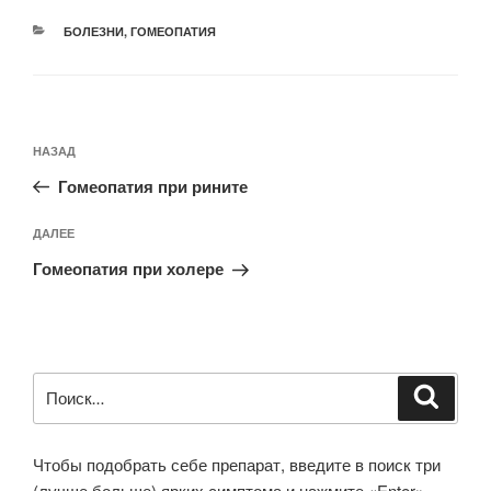
РУБРИКИ
БОЛЕЗНИ
,
ГОМЕОПАТИЯ
Навигация
Предыдущая
НАЗАД
по
запись:
записям
Гомеопатия при рините
Следующая
ДАЛЕЕ
запись
Гомеопатия при холере
Искать:
Поиск
Чтобы подобрать себе препарат, введите в поиск три
(лучше больше) ярких симптома и нажмите «Enter».