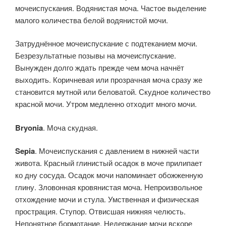
мочеиспускания. Водянистая моча. Частое выделение
малого количества белой водянистой мочи.
Затруднённое мочеиспускание с подтеканием мочи.
Безрезультатные позывы на мочеиспускание.
Вынужден долго ждать прежде чем моча начнёт
выходить. Коричневая или прозрачная моча сразу же
становится мутной или беловатой. Скудное количество
красной мочи. Утром медленно отходит много мочи.
Bryonia
. Моча скудная.
Sepia
. Мочеиспускания с давлением в нижней части
живота. Красный глинистый осадок в моче прилипает
ко дну сосуда. Осадок мочи напоминает обожженную
глину. Зловонная кровянистая моча. Непроизвольное
отхождение мочи и стула. Умственная и физическая
прострация. Ступор. Отвисшая нижняя челюсть.
Непонятное бормотание. Недержание мочи вскоре