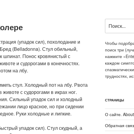
Искать:
холере
страция (упадок сил), похолодание и
Чтобы подобра
Бред (Belladonna). Стул обильный,
поиск три (лу
к шпинат. Понос кровянистый с
нажмите «Ente
ивоте и судорогами в конечностях.
каждом симпт
спазматически
отом на лбу.
трудностях, и
меть стул. Холодный пот на лбу. Рвота
в животе с судорогами в икрах ног.
ния. Сильный упадок сил и холодный
СТРАНИЦЫ
лежании лицо красное, но при сидении
едное. Руки холодные и липкие.
О сайте. About 
Обратная связ
быстрый упадок сил). Стул скудный, а