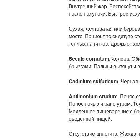
Внутренний жар. Беспокойство
после полуночи. Быстрое исху
Сухая, желтоватая или бурова
место. Пациент то сидит, то 
теплых напитков. Дрожь от хо
Secale cornutum
. Холера. О
брызгами. Пальцы вытянуты в
Cadmium sulfuricum
. Черная 
Antimonium crudum
. Понос о
Понос ночью и рано утром. То
Медленное пищеварение с бр
съеденной пищей.
Отсутствие аппетита. Жажда н