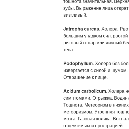
тошнота значительная. Верхня
зубы. Выражение лица отврати
визгливый.
Jatropha curcas
. Холера. Рво
большим упадком сил, рвотой 
рисовый отвар или яичный бел
тела.
Podophyllum
. Холера без бо
извергается с силой и шумом, 
Отвращение к пище.
Acidum carbolicum
. Холера 
симптомами. Отрыжка. Водяни
Тошнота. Метеоризм в нижних
метеоризмом. Утренняя тошно
мозга. Газовая колика. Воспа
отделяемым и прострацией.