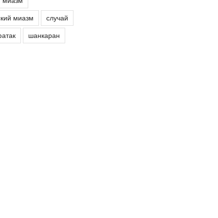
й миазм
кий миазм
случай
атак
шанкаран