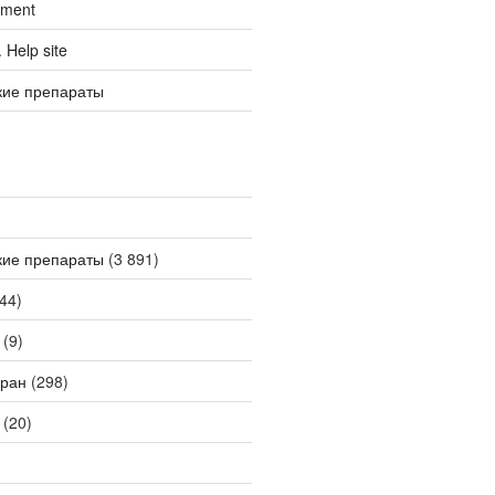
tment
Help site
кие препараты
кие препараты
(3 891)
44)
(9)
ран
(298)
(20)