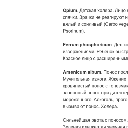
Opium
. Детская холера. Лицо
спячки. Зрачки не реагируют н
вялый и сонливый (Carbo vegetab
Psorinum).
Ferrum phosphoricum
. Детс
извержениями. Ребенок быстро
Красное лицо с расширенными
Arsenicum album
. Понос посл
Мучительная изжога. Жжение 
кровянистый понос с тенезма
зловонный понос при дизенте
мороженного. Алкоголь, прого
вызывают понос. Холера.
Сильнейшая рвота с поносом.
Зеленая или желтая желчная р