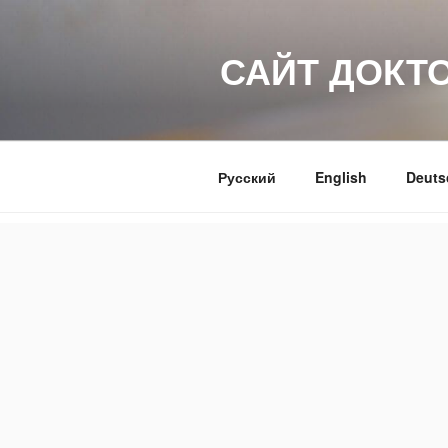
Перейти
к
САЙТ ДОКТ
содержимому
Русский
English
Deuts