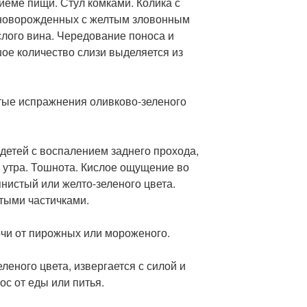
иеме пищи. Стул комками. Колика с
 новорожденных с желтым зловонным
ислого вина. Чередование поноса и
ое количество слизи выделяется из
тые испражнения оливково-зеленого
у детей с воспалением заднего прохода,
са утра. Тошнота. Кислое ощущение во
янистый или желто-зеленого цвета.
тыми частичками.
очи от пирожных или мороженого.
еленого цвета, извергается с силой и
ос от еды или питья.