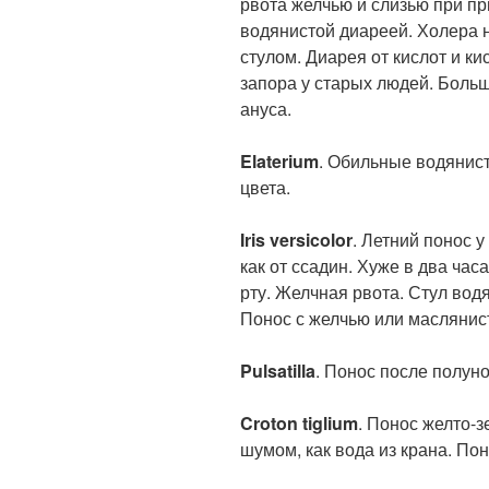
рвота желчью и слизью при пр
водянистой диареей. Холера
стулом. Диарея от кислот и к
запора у старых людей. Больш
ануса.
Elaterium
. Обильные водянис
цвета.
Iris versicolor
. Летний понос 
как от ссадин. Хуже в два ча
рту. Желчная рвота. Стул вод
Понос с желчью или маслянис
Pulsatilla
. Понос после полун
Croton tiglium
. Понос желто-з
шумом, как вода из крана. Пон