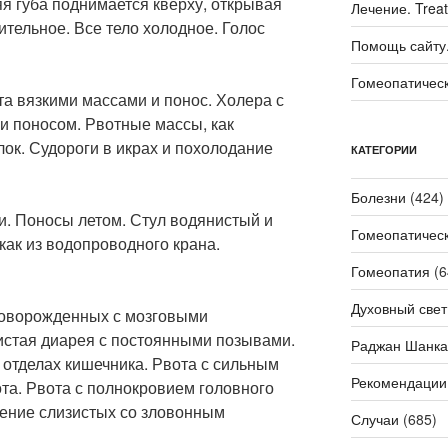
я губа поднимается кверху, открывая
Лечение. Trea
тельное. Все тело холодное. Голос
Помощь сайту. 
Гомеопатичес
та вязкими массами и понос. Холера с
и поносом. Рвотные массы, как
ок. Судороги в икрах и похолодание
КАТЕГОРИИ
Болезни
(424)
ли. Поносы летом. Стул водянистый и
Гомеопатичес
как из водопроводного крана.
Гомеопатия
(6
Духовный свет
новорожденных с мозговыми
стая диарея с постоянными позывами.
Раджан Шанка
 отделах кишечника. Рвота с сильным
Рекомендации
та. Рвота с полнокровием головного
ление слизистых со зловонным
Случаи
(685)