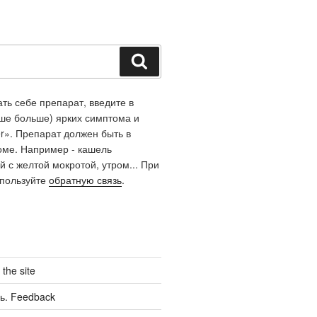
Поиск
ть себе препарат, введите в
чше больше) ярких симптома и
r». Препарат должен быть в
оме. Например - кашель
й с желтой мокротой, утром... При
спользуйте
обратную связь
.
the site
ь. Feedback