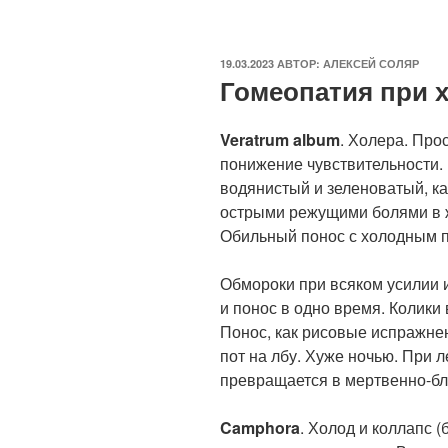
ОПУБЛИКОВАНО
19.03.2023
АВТОР:
АЛЕКСЕЙ СОЛЯР
Гомеопатия при 
Veratrum album
. Холера. Про
понижение чувствительности. 
водянистый и зеленоватый, ка
острыми режущими болями в ж
Обильный понос с холодным п
Обмороки при всяком усилии и
и понос в одно время. Колики 
Понос, как рисовые испражне
пот на лбу. Хуже ночью. При 
превращается в мертвенно-бл
Camphora
. Холод и коллапс (