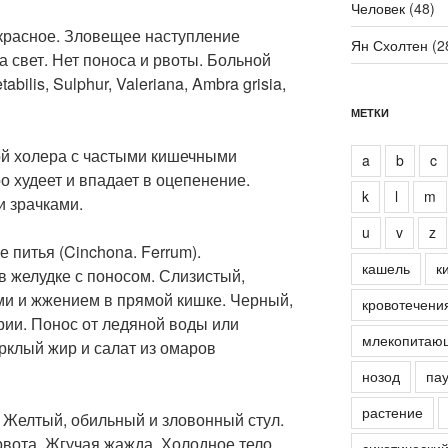
Человек
(48)
 красное. Зловещее наступление
Ян Схолтен
(2
а свет. Нет поноса и рвоты. Больной
ilis, Sulphur, Valeriana, Ambra grisia,
МЕТКИ
кой холера с частыми кишечными
a
b
c
 худеет и впадает в оцепенение.
k
l
m
 зрачками.
u
v
z
е питья (Cinchona. Ferrum).
кашель
к
в желудке с поносом. Слизистый,
ми и жжением в прямой кишке. Черный,
кровотечени
рии. Понос от ледяной воды или
млекопитаю
рклый жир и салат из омаров
нозод
пау
растение
 Желтый, обильный и зловонный стул.
вота. Жгучая жажда. Холодное тело.