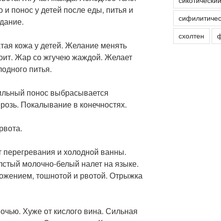
сикотически
 и понос у детей после еды, питья и
сифилитичес
дание.
схолтен
ф
тая кожа у детей. Желание менять
стоит. Жар со жгучею жаждой. Желает
лодного питья.
бильный понос выбрасывается
розь. Покалывание в конечностях.
рвота.
т перегревания и холодной ванны.
лстый молочно-белый налет на языке.
ожением, тошнотой и рвотой. Отрыжка
очью. Хуже от кислого вина. Сильная