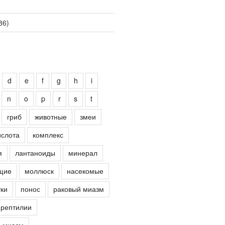
86)
d
e
f
g
h
i
n
o
p
r
s
t
гриб
животные
змеи
ислота
комплекс
я
лантаноиды
минерал
щие
моллюск
насекомые
ки
понос
раковый миазм
рептилии