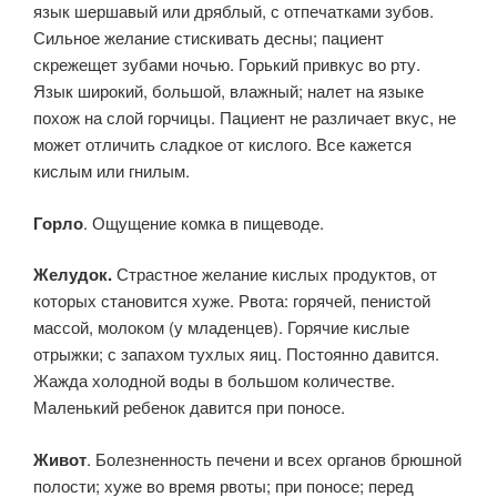
язык шершавый или дряблый, с отпечатками зубов.
Сильное желание стискивать десны; пациент
скрежещет зубами ночью. Горький привкус во рту.
Язык широкий, большой, влажный; налет на языке
похож на слой горчицы. Пациент не различает вкус, не
может отличить сладкое от кислого. Все кажется
кислым или гнилым.
Горло
. Ощущение комка в пищеводе.
Желудок.
Страстное желание кислых продуктов, от
которых становится хуже. Рвота: горячей, пенистой
массой, молоком (у младенцев). Горячие кислые
отрыжки; с запахом тухлых яиц. Постоянно давится.
Жажда холодной воды в большом количестве.
Маленький ребенок давится при поносе.
Живот
. Болезненность печени и всех органов брюшной
полости; хуже во время рвоты; при поносе; перед