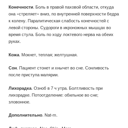
Конечности
. Боль в правой паховой области, откуда
она «стреляет» вниз, по внутренней поверхности бедра
к колену. Паралитическая слабость конечностей с
левой стороны. Судороги в икроножных мышцах во
время стула. Боль по ходу локтевого нерва на обеих
руках.
Кожа
. Мокнет, теплая; желтушная.
Сон
. Пациент стонет и хнычет во сне. Сонливость
после приступа малярии.
Лихорадка
. Озноб в 7 ч утра. Болтливость при
лихорадке. Потоотделение: обильное во сне;
зловонное.
Дополнительно
. Nat-m.