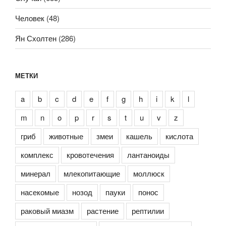
Человек
(48)
Ян Схолтен
(286)
МЕТКИ
a
b
c
d
e
f
g
h
i
k
l
m
n
o
p
r
s
t
u
v
z
гриб
животные
змеи
кашель
кислота
комплекс
кровотечения
лантаноиды
минерал
млекопитающие
моллюск
насекомые
нозод
пауки
понос
раковый миазм
растение
рептилии