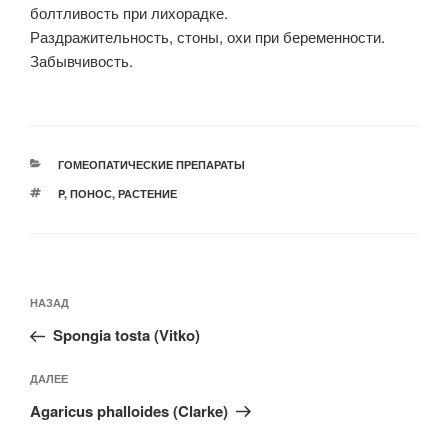
болтливость при лихорадке.
Раздражительность, стоны, охи при беременности.
Забывчивость.
РУБРИКИ
ГОМЕОПАТИЧЕСКИЕ ПРЕПАРАТЫ
МЕТКИ
P
,
ПОНОС
,
РАСТЕНИЕ
Навигация
Предыдущая
НАЗАД
по
запись:
записям
Spongia tosta (Vitko)
Следующая
ДАЛЕЕ
запись
Agaricus phalloides (Clarke)