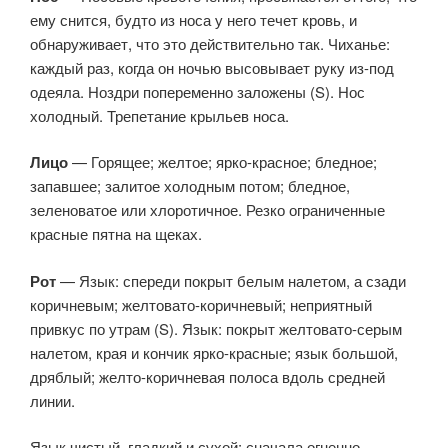
ему снится, будто из носа у него течет кровь, и
обнаруживает, что это действительно так. Чиханье:
каждый раз, когда он ночью высовывает руку из-под
одеяла. Ноздри попеременно заложены (S). Нос
холодный. Трепетание крыльев носа.
Лицо
— Горящее; желтое; ярко-красное; бледное;
запавшее; залитое холодным потом; бледное,
зеленоватое или хлоротичное. Резко ограниченные
красные пятна на щеках.
Рот
— Язык: спереди покрыт белым налетом, а сзади
коричневым; желтовато-коричневый; неприятный
привкус по утрам (S). Язык: покрыт желтовато-серым
налетом, края и кончик ярко-красные; язык большой,
дряблый; желто-коричневая полоса вдоль средней
линии.
Язык чистый, гладкий и сухой; сначала огненно-