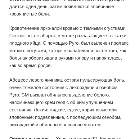
длится один день, затем появляются зловонные
кровянистые бели.
Кровотечение ярко-алой кровью с темными сгустками.
Сепсис после аборта; в матке разлагающиеся остатки
плодного яйца. С помощью Руго. был вылечен пролапс
матки с потугами, которые ослабевали после того, как
больная обхватывала руками голову и напрягалась,
как во время родов.
Абсцесс левого яичника, острая пульсирующая боль,
очень тяжелое состояние с лихорадкой и ознобом.
Pyro. CM вызвал обильное выделение белого,
напоминающего крем гноя с общим улучшением
состояния. Лохии: жидкие, едкие, коричневые или
зловонные; подавленные, с последующим ознобом,
лихорадкой и обильным зловонным потом.
Органы дыхания
— Хрипы на вдохе (S). Кашель: с