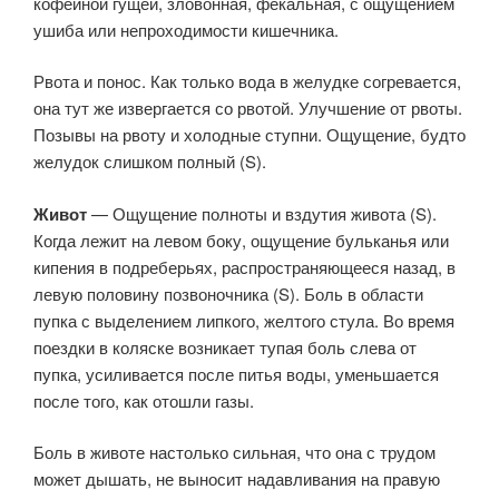
кофейной гущей, зловонная, фекальная, с ощущением
ушиба или непроходимости кишечника.
Рвота и понос. Как только вода в желудке согревается,
она тут же извергается со рвотой. Улучшение от рвоты.
Позывы на рвоту и холодные ступни. Ощущение, будто
желудок слишком полный (S).
Живот
— Ощущение полноты и вздутия живота (S).
Когда лежит на левом боку, ощущение бульканья или
кипения в подреберьях, распространяющееся назад, в
левую половину позвоночника (S). Боль в области
пупка с выделением липкого, желтого стула. Во время
поездки в коляске возникает тупая боль слева от
пупка, усиливается после питья воды, уменьшается
после того, как отошли газы.
Боль в животе настолько сильная, что она с трудом
может дышать, не выносит надавливания на правую