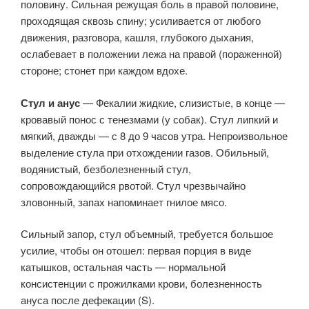
половину. Сильная режущая боль в правой половине,
проходящая сквозь спину; усиливается от любого
движения, разговора, кашля, глубокого дыхания,
ослабевает в положении лежа на правой (пораженной)
стороне; стонет при каждом вдохе.
Стул и анус
— Фекалии жидкие, слизистые, в конце —
кровавый понос с тенезмами (у собак). Стул липкий и
мягкий, дважды — с 8 до 9 часов утра. Непроизвольное
выделение стула при отхождении газов. Обильный,
водянистый, безболезненный стул,
сопровождающийся рвотой. Стул чрезвычайно
зловонный, запах напоминает гнилое мясо.
Сильный запор, стул объемный, требуется большое
усилие, чтобы он отошел: первая порция в виде
катышков, остальная часть — нормальной
консистенции с прожилками крови, болезненность
ануса после дефекации (S).