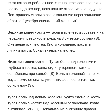
из-за которых ребенок постепенно переворачивался в
постели до тех пор, пока ноги не оказались на подушке.
Повторялось столько раз, сколько его перекладывали
обратно (церебро-спинальный менингит).
Верхние конечности
— .Боль в плечевом суставе и на
передней поверхности руки, на 8 см ниже сустава (S).
Онемение рук; кистей. Кисти холодные, покрыты
липким потом. Сухая экзема на кистях.
Нижние конечности
— Тупая боль над коленями и
глубоко в костях, когда сидит у горящего камина;
ослабевала при ходьбе (S). Боль в коленной чашечке,
когда ложился спать; уменьшилась после того, как
согнул ногу (S).
Тупая боль над левым коленом, будто сломана кость.
Тупая боль в костях над коленями ослабевала, когда
вытягивал ноги (S). Покалывание в мизинце правой