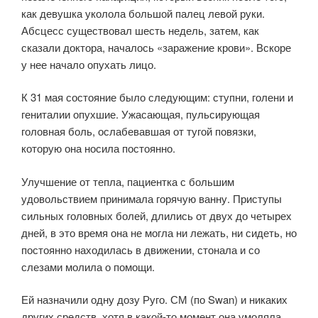
как девушка уколола большой палец левой руки.
Абсцесс существовал шесть недель, затем, как
сказали доктора, началось «заражение крови». Вскоре
у нее начало опухать лицо.
К 31 мая состояние было следующим: ступни, голени и
гениталии опухшие. Ужасающая, пульсирующая
головная боль, ослабевавшая от тугой повязки,
которую она носила постоянно.
Улучшение от тепла, пациентка с большим
удовольствием принимала горячую ванну. Приступы
сильных головных болей, длились от двух до четырех
дней, в это время она не могла ни лежать, ни сидеть, но
постоянно находилась в движении, стонала и со
слезами молила о помощи.
Ей назначили одну дозу Руго. СМ (по Swan) и никаких
других средств, хотя в какой-то момент она умоляла