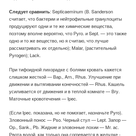
Следует сравнить
: Septicaeminum (В. Sanderson
считает, что бактерии и нейтрофильные гранулоциты
продуцируют одни и те же химические вещества,
поэтому вполне вероятно, что Руго. и Sept. — это также
одно и то же вещество, но я считаю, что лучше
рассматривать их отдельно); Malar, (растительный
Pyrogen); Lack.
При тифоидной лихорадке с болями кровать кажется
слишком жесткой — Вар., Arn., Rhus. Улучшение при
движении и вытягивании конечностей — Rhus. Кашель
усиливается от движения и в теплой комнате — Вгу.
Маточные кровотечения — Ipec.
(Если Ipec. показана, но не помогает, назначьте Pyro).
Зловонный понос — Pso. Черный стул — Lept. Запор —
Op., Sank., Pb. Жидкие и зловонные лохии — Mr. ас.
Рвота водой, как только она согревается в желудке -