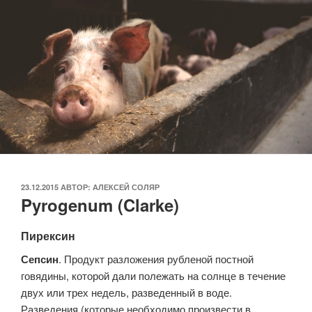
ОПУБЛИКОВАНО
23.12.2015
АВТОР:
АЛЕКСЕЙ СОЛЯР
Pyrogenum (Clarke)
Пирексин
Сепсин
. Продукт разложения рубленой постной
говядины, которой дали полежать на солнце в течение
двух или трех недель, разведенный в воде.
Разведения (которые необходимо произвести в