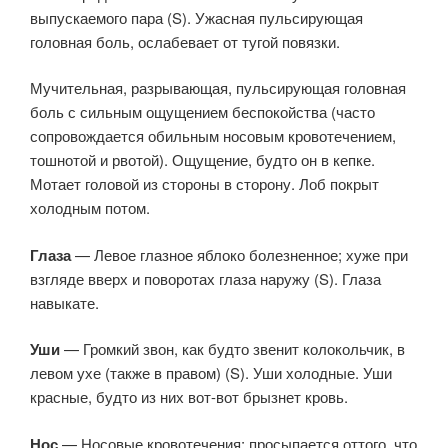
выпускаемого пара (S). Ужасная пульсирующая
головная боль, ослабевает от тугой повязки.
Мучительная, разрывающая, пульсирующая головная
боль с сильным ощущением беспокойства (часто
сопровождается обильным носовым кровотечением,
тошнотой и рвотой). Ощущение, будто он в кепке.
Мотает головой из стороны в сторону. Лоб покрыт
холодным потом.
Глаза
— Левое глазное яблоко болезненное; хуже при
взгляде вверх и поворотах глаза наружу (S). Глаза
навыкате.
Уши
— Громкий звон, как будто звенит колокольчик, в
левом ухе (также в правом) (S). Уши холодные. Уши
красные, будто из них вот-вот брызнет кровь.
Нос
— Носовые кровотечения; просыпается оттого, что