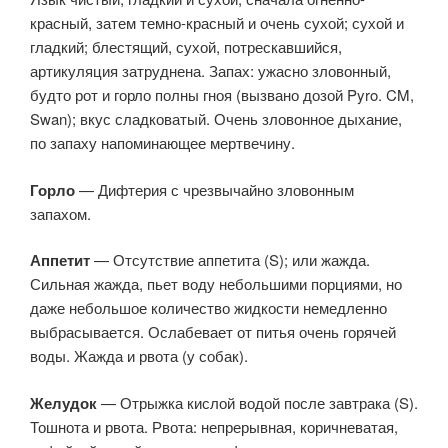
красный, затем темно-красный и очень сухой; сухой и
гладкий; блестящий, сухой, потрескавшийся,
артикуляция затруднена. Запах: ужасно зловонный,
будто рот и горло полны гноя (вызвано дозой Pyro. CM,
Swan); вкус сладковатый. Очень зловонное дыхание,
по запаху напоминающее мертвечину.
Горло
— Дифтерия с чрезвычайно зловонным
запахом.
Аппетит
— Отсутствие аппетита (S); или жажда.
Сильная жажда, пьет воду небольшими порциями, но
даже небольшое количество жидкости немедленно
выбрасывается. Ослабевает от питья очень горячей
воды. Жажда и рвота (у собак).
Желудок
— Отрыжка кислой водой после завтрака (S).
Тошнота и рвота. Рвота: непрерывная, коричневатая,