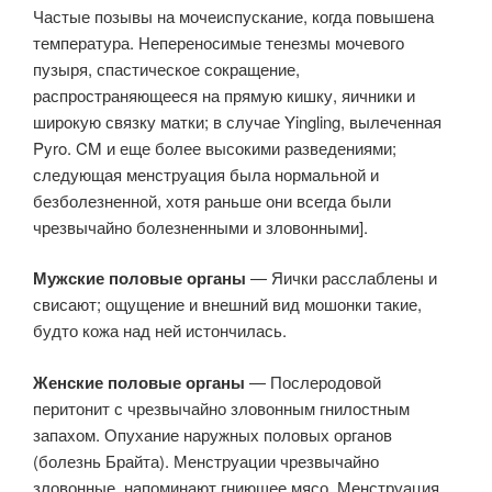
Частые позывы на мочеиспускание, когда повышена
температура. Непереносимые тенезмы мочевого
пузыря, спастическое сокращение,
распространяющееся на прямую кишку, яичники и
широкую связку матки; в случае Yingling, вылеченная
Pyro. CM и еще более высокими разведениями;
следующая менструация была нормальной и
безболезненной, хотя раньше они всегда были
чрезвычайно болезненными и зловонными].
Мужские половые органы
— Яички расслаблены и
свисают; ощущение и внешний вид мошонки такие,
будто кожа над ней истончилась.
Женские половые органы
— Послеродовой
перитонит с чрезвычайно зловонным гнилостным
запахом. Опухание наружных половых органов
(болезнь Брайта). Менструации чрезвычайно
зловонные, напоминают гниющее мясо. Менструация