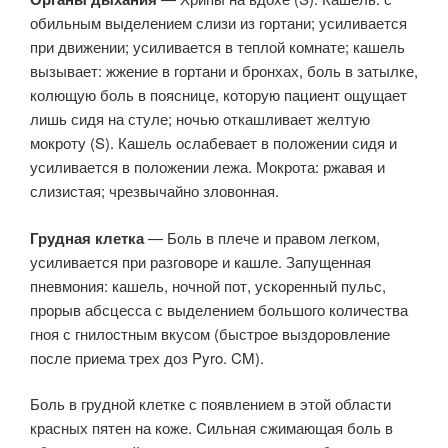
обильным выделением слизи из гортани; усиливается
при движении; усиливается в теплой комнате; кашель
вызывает: жжение в гортани и бронхах, боль в затылке,
колющую боль в пояснице, которую пациент ощущает
лишь сидя на стуле; ночью откашливает желтую
мокроту (S). Кашель ослабевает в положении сидя и
усиливается в положении лежа. Мокрота: ржавая и
слизистая; чрезвычайно зловонная.
Грудная клетка
— Боль в плече и правом легком,
усиливается при разговоре и кашле. Запущенная
пневмония: кашель, ночной пот, ускоренный пульс,
прорыв абсцесса с выделением большого количества
гноя с гнилостным вкусом (быстрое выздоровление
после приема трех доз Pyro. CM).
Боль в грудной клетке с появлением в этой области
красных пятен на коже. Сильная сжимающая боль в