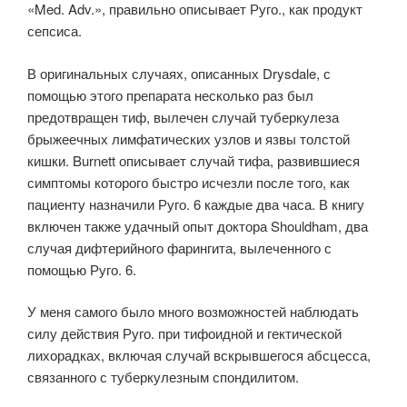
«Med. Adv.», правильно описывает Руго., как продукт
сепсиса.
В оригинальных случаях, описанных Drysdale, с
помощью этого препарата несколько раз был
предотвращен тиф, вылечен случай туберкулеза
брыжеечных лимфатических узлов и язвы толстой
кишки. Burnett описывает случай тифа, развившиеся
симптомы которого быстро исчезли после того, как
пациенту назначили Руго. 6 каждые два часа. В книгу
включен также удачный опыт доктора Shouldham, два
случая дифтерийного фарингита, вылеченного с
помощью Руго. 6.
У меня самого было много возможностей наблюдать
силу действия Руго. при тифоидной и гектической
лихорадках, включая случай вскрывшегося абсцесса,
связанного с туберкулезным спондилитом.