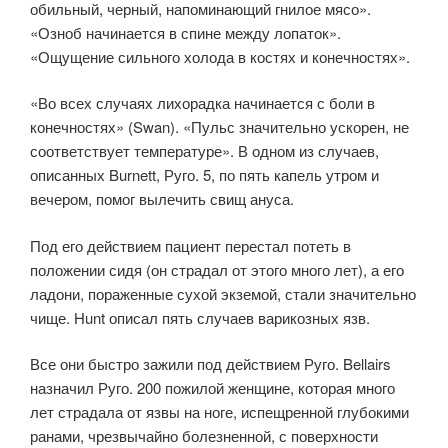
обильный, черный, напоминающий гнилое мясо».
«Озноб начинается в спине между лопаток».
«Ощущение сильного холода в костях и конечностях».
«Во всех случаях лихорадка начинается с боли в
конечностях» (Swan). «Пульс значительно ускорен, не
соответствует температуре». В одном из случаев,
описанных Burnett, Руго. 5, по пять капель утром и
вечером, помог вылечить свищ ануса.
Под его действием пациент перестал потеть в
положении сидя (он страдал от этого много лет), а его
ладони, пораженные сухой экземой, стали значительно
чище. Hunt описал пять случаев варикозных язв.
Все они быстро зажили под действием Руго. Bellairs
назначил Руго. 200 пожилой женщине, которая много
лет страдала от язвы на ноге, испещренной глубокими
ранами, чрезвычайно болезненной, с поверхности