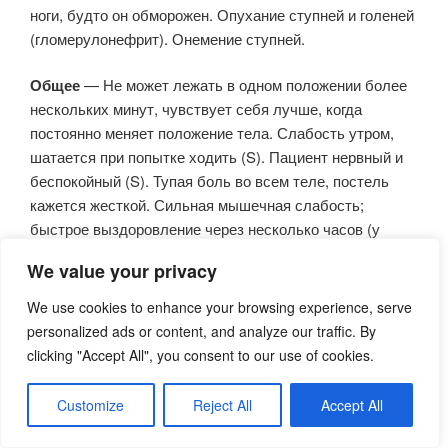
ноги, будто он обморожен. Опухание ступней и голеней
(гломерулонефрит). Онемение ступней.
Общее
— Не может лежать в одном положении более
нескольких минут, чувствует себя лучше, когда
постоянно меняет положение тела. Слабость утром,
шатается при попытке ходить (S). Пациент нервный и
беспокойный (S). Тупая боль во всем теле, постель
кажется жесткой. Сильная мышечная слабость;
быстрое выздоровление через несколько часов (у
собак).
We value your privacy
Кожа
— Кожа бледная, холодная, пепельно-серая.
We use cookies to enhance your browsing experience, serve
Трудноизлечимые зловонные варикозные язвы у
personalized ads or content, and analyze our traffic. By
пожилых людей.
clicking "Accept All", you consent to our use of cookies.
Сон
— Спит понемногу; просыпаясь, крутится и
Customize
Reject All
Accept All
ворочается, принимает всевозможные позы (S). Не
может спать из-за психического возбуждения и обилия