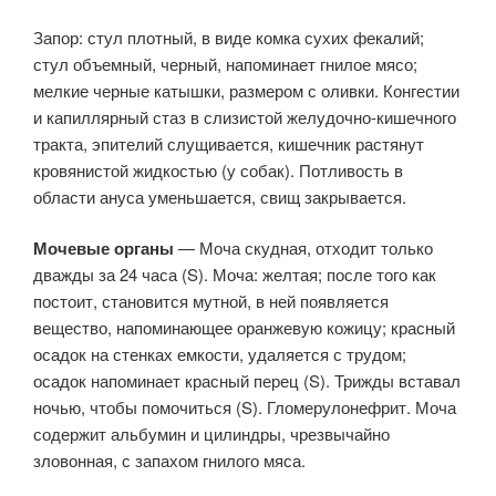
Запор: стул плотный, в виде комка сухих фекалий;
стул объемный, черный, напоминает гнилое мясо;
мелкие черные катышки, размером с оливки. Конгестии
и капиллярный стаз в слизистой желудочно-кишечного
тракта, эпителий слущивается, кишечник растянут
кровянистой жидкостью (у собак). Потливость в
области ануса уменьшается, свищ закрывается.
Мочевые органы
— Моча скудная, отходит только
дважды за 24 часа (S). Моча: желтая; после того как
постоит, становится мутной, в ней появляется
вещество, напоминающее оранжевую кожицу; красный
осадок на стенках емкости, удаляется с трудом;
осадок напоминает красный перец (S). Трижды вставал
ночью, чтобы помочиться (S). Гломерулонефрит. Моча
содержит альбумин и цилиндры, чрезвычайно
зловонная, с запахом гнилого мяса.