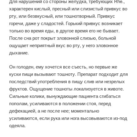
Для нарушений со стороны желудка, требующих Rhe.,
характерен кислый, пресный или слизистый привкус во
рту, или безвкусный, или тошнотворный. Привкус
горечи, даже у сладостей. Горький привкус возникает
только во время еды, в другое время его не бывает.
После сна рот покрыт зловонной слизью, больной
ощущает неприятный вкус во рту, у него зловонное
дыхание.
Он голоден, ему хочется все съесть, но первые же
куски пищи вызывают тошноту. Препарат подходит для
последствий употребления в пищу слив или незрелых
фруктов. Ощущение тошноты локализуется в животе.
Сильные колики, вынуждающие пациента сгибаться
пополам, усиливаются в положении стоя, перед
дефекацией, а не после нее; моментально
усиливаются, если рука или нога высовываются из-под
одеяла.