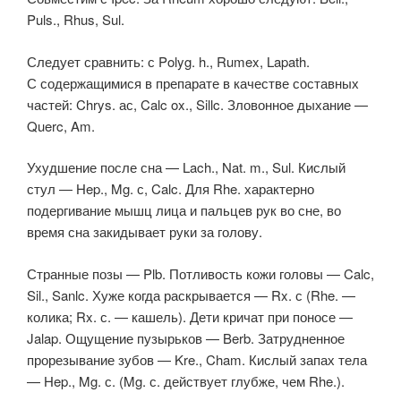
Puls., Rhus, Sul.
Следует сравнить: с Polyg. h., Rumex, Lapath.
С содержащимися в препарате в качестве составных
частей: Chrys. ас, Calc ox., Sillc. Зловонное дыхание —
Querc, Am.
Ухудшение после сна — Lach., Nat. m., Sul. Кислый
стул — Hep., Mg. с, Calc. Для Rhe. характерно
подергивание мышц лица и пальцев рук во сне, во
время сна закидывает руки за голову.
Странные позы — Plb. Потливость кожи головы — Calc,
Sil., Sanlc. Хуже когда раскрывается — Rx. с (Rhe. —
колика; Rx. с. — кашель). Дети кричат при поносе —
Jalap. Ощущение пузырьков — Berb. Затрудненное
прорезывание зубов — Kre., Cham. Кислый запах тела
— Hep., Mg. с. (Mg. с. действует глубже, чем Rhe.).