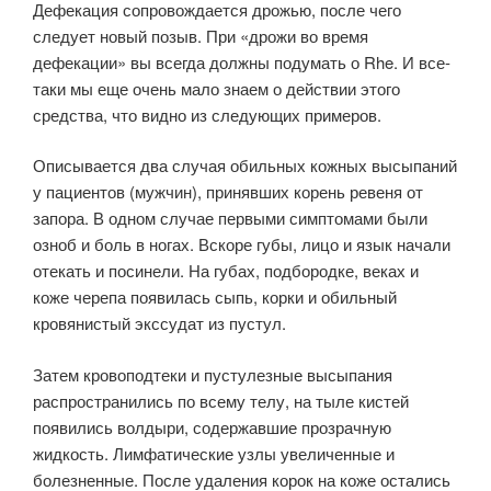
Дефекация сопровождается дрожью, после чего
следует новый позыв. При «дрожи во время
дефекации» вы всегда должны подумать о Rhe. И все-
таки мы еще очень мало знаем о действии этого
средства, что видно из следующих примеров.
Описывается два случая обильных кожных высыпаний
у пациентов (мужчин), принявших корень ревеня от
запора. В одном случае первыми симптомами были
озноб и боль в ногах. Вскоре губы, лицо и язык начали
отекать и посинели. На губах, подбородке, веках и
коже черепа появилась сыпь, корки и обильный
кровянистый экссудат из пустул.
Затем кровоподтеки и пустулезные высыпания
распространились по всему телу, на тыле кистей
появились волдыри, содержавшие прозрачную
жидкость. Лимфатические узлы увеличенные и
болезненные. После удаления корок на коже остались