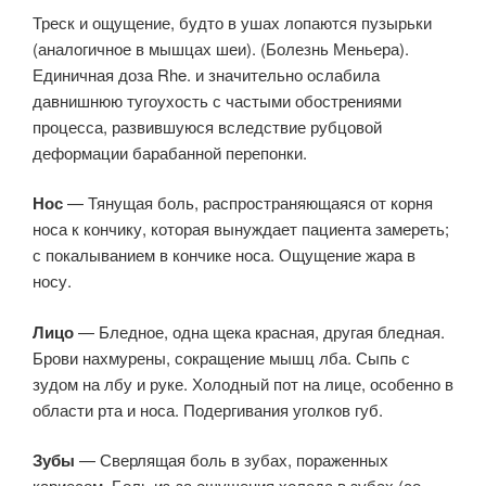
Треск и ощущение, будто в ушах лопаются пузырьки
(аналогичное в мышцах шеи). (Болезнь Меньера).
Единичная доза Rhe. и значительно ослабила
давнишнюю тугоухость с частыми обострениями
процесса, развившуюся вследствие рубцовой
деформации барабанной перепонки.
Нос
— Тянущая боль, распространяющаяся от корня
носа к кончику, которая вынуждает пациента замереть;
с покалыванием в кончике носа. Ощущение жара в
носу.
Лицо
— Бледное, одна щека красная, другая бледная.
Брови нахмурены, сокращение мышц лба. Сыпь с
зудом на лбу и руке. Холодный пот на лице, особенно в
области рта и носа. Подергивания уголков губ.
Зубы
— Сверлящая боль в зубах, пораженных
кариесом. Боль из-за ощущения холода в зубах (со