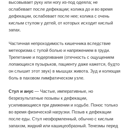
высовывает руку или ногу из-под одеяла; не
ослабевает после дефекации; колика до и во время
дефекации, ослабевает после нее; колика с очень
кислым стулом у детей, от которых исходит кислый
запах.
Частичная непроходимость кишечника вследствие
метеоризма с тупой болью и напряжением в груди.
Трепетание и подергивания (отечность с ощущением
лопающихся пузырьков, пациенту даже кажется, будто
он слышит этот звук) в мышцах живота. Зуд и колющая
боль в паховом лимфатическом узле.
Стул и анус
— Частые, императивные, но
безрезультатные позывы к дефекации,
усиливающиеся при движении и ходьбе. Понос только
во время физической нагрузки. Позыв к дефекации
после еды. Стул неоформленный, обычно с кислым
запахом, жидкий или кашицеобразный. Тенезмы перед