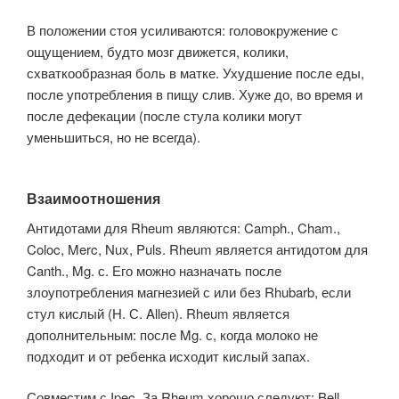
В положении стоя усиливаются: головокружение с
ощущением, будто мозг движется, колики,
схваткообразная боль в матке. Ухудшение после еды,
после употребления в пищу слив. Хуже до, во время и
после дефекации (после стула колики могут
уменьшиться, но не всегда).
Взаимоотношения
Антидотами для Rheum являются: Camph., Cham.,
Coloc, Merc, Nux, Puls. Rheum является антидотом для
Canth., Mg. с. Его можно назначать после
злоупотребления магнезией с или без Rhubarb, если
стул кислый (Н. С. Allen). Rheum является
дополнительным: после Mg. с, когда молоко не
подходит и от ребенка исходит кислый запах.
Совместим с Ipec. За Rheum хорошо следуют: Bell.,