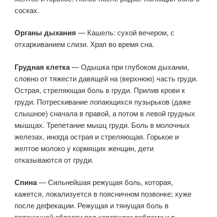
сосках.
Органы дыхания
— Кашель: сухой вечером, с
отхаркиванием слизи. Храп во время сна.
Грудная клетка
— Одышка при глубоком дыхании,
словно от тяжести давящей на (верхнюю) часть груди.
Острая, стреляющая боль в груди. Прилив крови к
груди. Потрескивание лопающихся пузырьков (даже
слышное) сначала в правой, а потом в левой грудных
мышцах. Трепетание мышц груди. Боль в молочных
железах, иногда острая и стреляющая. Горькое и
желтое молоко у кормящих женщин, дети
отказываются от груди.
Спина
— Сильнейшая режущая боль, которая,
кажется, локализуется в поясничном позвонке; хуже
после дефекации. Режущая и тянущая боль в
поясничной области под короткими ребрами и в