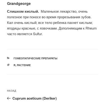
Grandgeorge
Слишком кислый.
Маленькое лекарство, очень
полезное при поносе во время прорезывания зубов.
Кал очень кислый; все тело ребенка пахнет кислым;
ягодицы красные, с язвочками. Дополняющим к Rheum
часто является Sulfur.
РУБРИКИ
ГОМЕОПАТИЧЕСКИЕ ПРЕПАРАТЫ
МЕТКИ
R
,
РАСТЕНИЕ
Навигация
Предыдущая
НАЗАД
по
запись:
записям
Cuprum aceticum (Deriker)