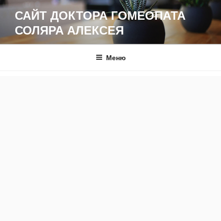
Перейти
САЙТ ДОКТОРА ГОМЕОПАТА
к
СОЛЯРА АЛЕКСЕЯ
содержимому
Меню