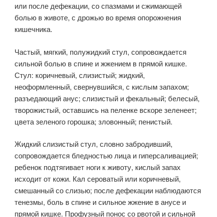
или после дефекации, со спазмами и сжимающей
болью в животе, с дрожью во время опорожнения
кишечника.
Частый, мягкий, полужидкий стул, сопровождается
сильной болью в спине и жжением в прямой кишке.
Стул: коричневый, слизистый; жидкий,
неоформленный, свернувшийся, с кислым запахом;
разъедающий анус; слизистый и фекальный; белесый,
творожистый, оставшись на пеленке вскоре зеленеет;
цвета зеленого горошка; зловонный; пенистый.
Жидкий слизистый стул, словно забродивший,
сопровождается бледностью лица и гиперсаливацией;
ребенок подтягивает ноги к животу, кислый запах
исходит от кожи. Кал сероватый или коричневый,
смешанный со слизью; после дефекации наблюдаются
тенезмы, боль в спине и сильное жжение в анусе и
прямой кишке. Профузный понос со рвотой и сильной