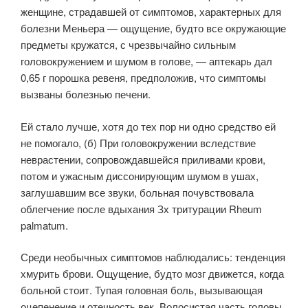
женщине, страдавшей от симптомов, характерных для
болезни Меньера — ощущение, будто все окружающие
предметы кружатся, с чрезвычайно сильным
головокружением и шумом в голове, — аптекарь дал
0,65 г порошка ревеня, предположив, что симптомы
вызваны болезнью печени.
Ей стало лучше, хотя до тех пор ни одно средство ей
не помогало, (б) При головокружении вследствие
неврастении, сопровождавшейся приливами крови,
потом и ужасным диссонирующим шумом в ушах,
заглушавшим все звуки, больная почувствовала
облегчение после вдыхания Зх тритурации Rheum
palmatum.
Среди необычных симптомов наблюдались: тенденция
хмурить брови. Ощущение, будто мозг движется, когда
больной стоит. Тупая головная боль, вызывающая
оцепенение и отечность век. Волосистая часть головы