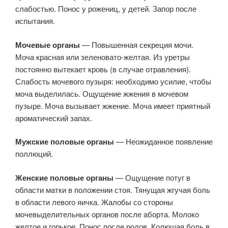
слабостью. Понос у рожениц, у детей. Запор после
испытания.
Мочевые органы
— Повышенная секреция мочи.
Моча красная или зеленовато-желтая. Из уретры
постоянно вытекает кровь (в случае отравления).
Слабость мочевого пузыря: необходимо усилие, чтобы
моча выделилась. Ощущение жжения в мочевом
пузыре. Моча вызывает жжение. Моча имеет приятный
ароматический запах.
Мужские половые органы
— Неожиданное появление
поллюций.
Женские половые органы
— Ощущение потуг в
области матки в положении стоя. Тянущая жгучая боль
в области левого яичка. Жалобы со стороны
мочевыделительных органов после аборта. Молоко
желтое и горькое. Понос после родов. Колющая боль в