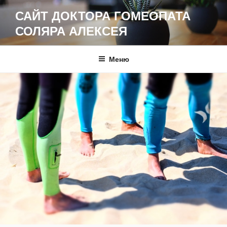
Перейти
САЙТ ДОКТОРА ГОМЕОПАТА
к
СОЛЯРА АЛЕКСЕЯ
содержимому
Меню