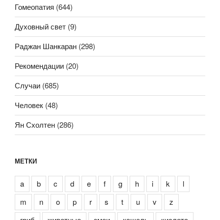
Гомеопатия
(644)
Духовный свет
(9)
Раджан Шанкаран
(298)
Рекомендации
(20)
Случаи
(685)
Человек
(48)
Ян Схолтен
(286)
МЕТКИ
a
b
c
d
e
f
g
h
i
k
l
m
n
o
p
r
s
t
u
v
z
гриб
животные
змеи
кашель
кислота