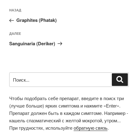
Навигация
Предыдущая
НАЗАД
по
запись:
записям
Graphites (Phatak)
Следующая
ДАЛЕЕ
запись
Sanguinaria (Deriker)
Искать:
Поиск
Чтобы подобрать себе препарат, введите в поиск три
(лучше больше) ярких симптома и нажмите «Enter».
Препарат должен быть в каждом симптоме. Например -
кашель спазматический с желтой мокротой, утром...
При трудностях, используйте
обратную связь
.