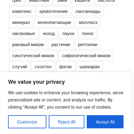
комплекс
кровотечения
лантаноиды
минерал
млекопитающие
моллюск
насекомые
нозод
пауки
понос
раковый миазм
растение
рептилии
сикотический миазм
сифилитический миазм
случай
схолтен
фатак
шанкаран
We value your privacy
We use cookies to enhance your browsing experience, serve
personalized ads or content, and analyze our traffic. By
clicking "Accept All", you consent to our use of cookies.
Сайт работает на WordPress
Customize
Reject All
Accept All