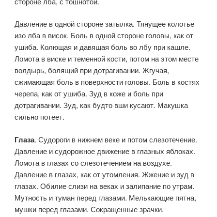
стороне лба, с тошнотой.
Давление в одной стороне затылка. Тянущее колотье
изо лба в висок. Боль в одной сто­роне головы, как от
ушиба. Колющая и давящая боль во лбу при каш­ле.
Ломота в виске и теменной кости, потом на этом месте
волдырь, болящий при дотрагивании. Жгучая,
сжимающая боль в поверхности головы. Боль в костях
черепа, как от ушиба. Зуд в коже и боль при
дотрагивании. Зуд, как будто вши кусают. Макушка
сильно потеет.
Глаза
. Судороги в нижнем веке и потом слезотечение.
Давле­ние и судорожное движение в глазных яблоках.
Ломота в глазах со слезотечением на воздухе.
Давление в глазах, как от утомления. Жжение и зуд в
глазах. Обилие слизи на веках и залипание по утрам.
Мутность и туман перед глазами. Мелькающие пятна,
мушки перед глазами. Сокращенные зрачки.