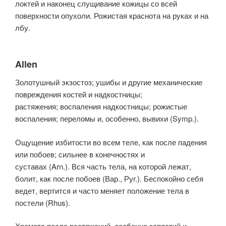
локтей и наконец слущивание кожицы со всей
поверхности опухоли. Рожистая краснота на руках и на
лбу.
Allen
Золотушный экзостоз; ушибы и другие механические
повреждения костей и надкостницы;
растяжения; воспаления надкостницы; рожистые
воспаления; переломы и, особенно, вывихи (Symp.).
Ощущение избитости во всем теле, как после падения
или побоев; сильнее в конечностях и
суставах (Arn.). Вся часть тела, на которой лежат,
болит, как после побоев (Вар., Руr.). Беспокойно себя
ведет, вертится и часто меняет положение тела в
постели (Rhus).
Хромота после растяжений, особенно запястий и