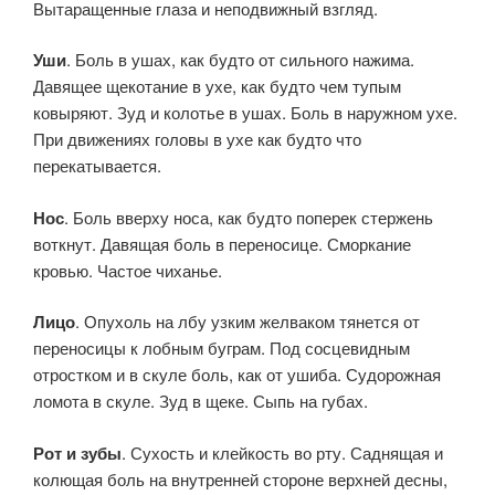
Вытаращенные глаза и неподвижный взгляд.
Уши
. Боль в ушах, как будто от сильного нажима.
Давящее ще­котание в ухе, как будто чем тупым
ковыряют. Зуд и колотье в ушах. Боль в наружном ухе.
При движениях головы в ухе как будто что
перекатывается.
Нос
. Боль вверху носа, как будто поперек стержень
воткнут. Давящая боль в переносице. Сморкание
кровью. Частое чиханье.
Лицо
. Опухоль на лбу узким желваком тянется от
переносицы к лобным буграм. Под сосцевидным
отростком и в скуле боль, как от ушиба. Судорожная
ломота в скуле. Зуд в щеке. Сыпь на губах.
Рот и зубы
. Сухость и клейкость во рту. Саднящая и
колющая боль на внутренней стороне верхней десны,