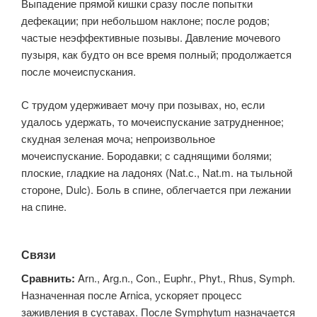
Выпадение прямой кишки сразу после попытки
дефекации; при небольшом наклоне; после родов;
частые неэффективные позывы. Давление мочевого
пузыря, как будто он все время полный; продолжается
после мочеиспускания.
С трудом удерживает мочу при позывах, но, если
удалось удержать, то мочеиспускание затрудненное;
скудная зеленая моча; непроизвольное
мочеиспускание. Бородавки; с саднящими болями;
плоские, гладкие на ладонях (Nat.с., Nat.m. на тыльной
стороне, Dulc). Боль в спине, облегчается при лежании
на спине.
Связи
Сравнить:
Arn., Arg.n., Con., Euphr., Phyt., Rhus, Symph.
Назначенная после Arnica, ускоряет процесс
заживления в суставах. После Symphytum назначается