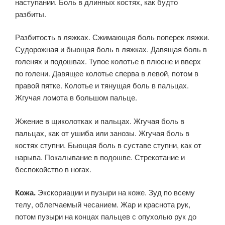
наступании. Боль в длинных костях, как будто
разбиты.
Разбитость в ляжках. Сжимаю­щая боль поперек ляжки.
Судорожная и бьющая боль в ляжках. Да­вящая боль в
голенях и подошвах. Тупое колотье в плюсне и вверх
по голени. Давящее колотье сперва в левой, потом в
правой пятке. Колотье и тянущая боль в пальцах.
Жгучая ломота в большом паль­це.
Жжение в щиколотках и пальцах. Жгучая боль в
пальцах, как от ушиба или занозы. Жгучая боль в
костях ступни. Бьющая боль в суставе ступни, как от
нарыва. Покалывание в подошве. Стрекота­ние и
беспокойство в ногах.
Кожа.
Экскориации и пузыри на коже. Зуд по всему
телу, об­легчаемый чесанием. Жар и краснота рук,
потом пузыри на концах пальцев с опухолью рук до