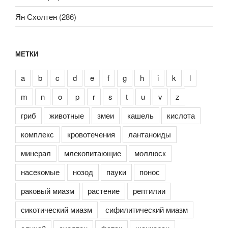
Ян Схолтен
(286)
МЕТКИ
a
b
c
d
e
f
g
h
i
k
l
m
n
o
p
r
s
t
u
v
z
гриб
животные
змеи
кашель
кислота
комплекс
кровотечения
лантаноиды
минерал
млекопитающие
моллюск
насекомые
нозод
пауки
понос
раковый миазм
растение
рептилии
сикотический миазм
сифилитический миазм