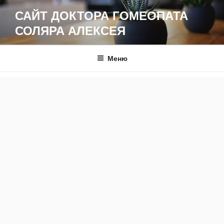
Перейти
САЙТ ДОКТОРА ГОМЕОПАТА
к
СОЛЯРА АЛЕКСЕЯ
содержимому
Меню