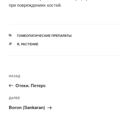
при повреждениях костей.
РУБРИКИ
ГОМЕОПАТИЧЕСКИЕ ПРЕПАРАТЫ
МЕТКИ
R
,
РАСТЕНИЕ
Навигация
Предыдущая
НАЗАД
по
запись:
записям
Отеки. Петерс
Следующая
ДАЛЕЕ
запись
Boron (Sankaran)