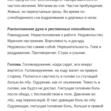
частого мочения. Метание во сне. Частое пробуждение.
Живые, но перепутанные грезы. Во время по­
слеобеденного сна вздрагивание и дерганье в ногах.
Расположение духа и умственные способности.
Равнодушие. Нерасположение к работе. Недовольство.
Мрачное настроение. Ворчливость и досада.
Недовольство самим собой. Нерешитель­ность. Гнев и
раздражение. Противоречие. Страх и уныние.
Голова
. Головокружение, когда сидит, все вокруг
вертится. Головокружение, на ходу валит на правую
сторону. Полнота и смут­ность в голове со стучащей
болью во лбу. Одурение, как от опьяне­ния. Тяжесть в
голове, как будто не доспал. Гнетущая головная боль
после обеда, с беспокойством в теле. Давление во
лбу, над переноси­цей. В такт давящая боль во лбу.
Одуряющая, гнетущая головная боль, больше в правой