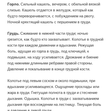
Горло.
Сильный кашель, вечером, с обильной вязкой
слизью. Кашель отдается в желудок, который как
будто переворачивается, с побуждением на рвоту.
Ночной кряхтящий кашель с першением в груди.
Грудь.
Сжимание в нижней части груди; ночью
грезится, как будто кто захватывает. Колотье в грудной
кости при каждом движе­нии и вдыхании. Режущая
боль, идущая из горла в грудь, под клю­чицей, к
подмышке, на ходу усиливается. Дрожание и биение
под нижними длинными ребрами правой стороны.
Давление и покалы­вание в конце грудной кости.
Колотье под левым соском и около подмышки, при
вдыхании усиливающееся. Ощущение прохлады или
жара в груди. Гнетущая полнота в груди и стеснение
дыхания. Одышка. Колотье в груди с захватыванием
дыхания при восхожде­нии на лестницу. Тянущая боль
и давление в левой груди.