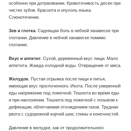
особенно при дотраги­вании. Кровоточивость десен при
чистке зубов. Краснота и опухоль языка.
Слюнотечение.
Зев и глотка
. Саднящая боль в небной занавеске при
глотании. Давление в небной занавеске помимо
глотания.
Вкус и аппетит
. Сухой, деревянный вкус пищи. Мало
аппетита. Жажда холодной воды. Отвращение от мяса.
Желудок
. Пустая отрыжка после пищи и питья,
имеющая вкус проглоченного. Икота. После умеренной
еды напряжение под ло­жечкой. Тошнота во время еды
и при наклонении. Тошнота под ло­жечкой с позывом к
дефекации, облегчаемая отхождением газов. Трудная
рвота с судорожной корчей шеи, спины и конечностей.
Давление в желудке, как от продолжительного