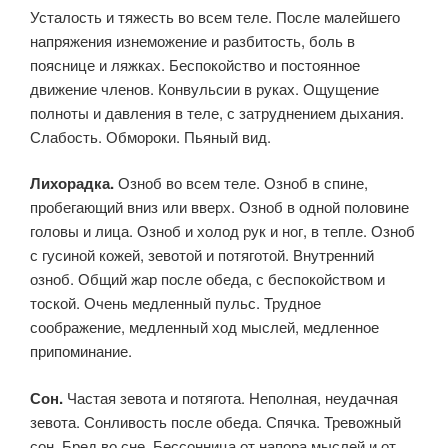
Усталость и тяжесть во всем теле. После малейшего
напряжения изнеможение и разбитость, боль в
пояснице и ляжках. Беспокойство и постоянное
движение членов. Конвульсии в руках. Ощущение
полноты и давления в теле, с затруднением дыхания.
Слабость. Обмороки. Пьяный вид.
Лихорадка.
Озноб во всем теле. Озноб в спине,
пробегающий вниз или вверх. Озноб в одной половине
головы и лица. Озноб и холод рук и ног, в тепле. Озноб
с гусиной кожей, зевотой и потя­готой. Внутренний
озноб. Общий жар после обеда, с беспокойством и
тоской. Очень медленный пульс. Трудное
соображение, медлен­ный ход мыслей, медленное
припоминание.
Сон.
Частая зевота и потягота. Неполная, неудачная
зевота. Сонливость после обеда. Спячка. Тревожный
сон. Бред во сне. Бес­сонница от напора мыслей и от