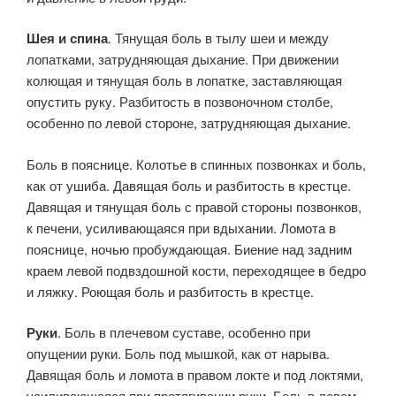
Шея и спина
. Тянущая боль в тылу шеи и между
лопатками, затрудняющая дыхание. При движении
колющая и тянущая боль в лопатке, заставляющая
опустить руку. Разбитость в позвоночном столбе,
особенно по левой стороне, затрудняющая дыхание.
Боль в пояснице. Колотье в спинных позвонках и боль,
как от ушиба. Да­вящая боль и разбитость в крестце.
Давящая и тянущая боль с пра­вой стороны позвонков,
к печени, усиливающаяся при вдыхании. Ломота в
пояснице, ночью пробуждающая. Биение над задним
краем левой подвздошной кости, переходящее в бедро
и ляжку. Роющая боль и разбитость в крестце.
Руки
. Боль в плечевом суставе, особенно при
опущении руки. Боль под мышкой, как от нарыва.
Давящая боль и ломота в правом локте и под локтями,
усиливающаяся при протягивании руки. Боль в левом