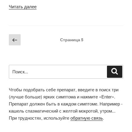
«Sepia
Читать далее
(Deriker)»
Пагинация
Предыдущая
Страница
5
записей
страница
Искать:
Поиск
Чтобы подобрать себе препарат, введите в поиск три
(лучше больше) ярких симптома и нажмите «Enter».
Препарат должен быть в каждом симптоме. Например -
кашель спазматический с желтой мокротой, утром...
При трудностях, используйте
обратную связь
.