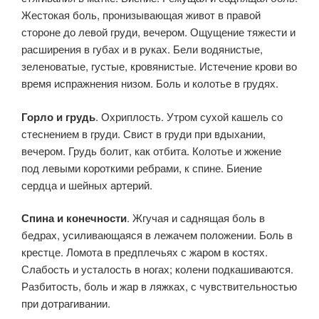
Жестокая боль, пронизывающая живот в правой
стороне до левой груди, вечером. Ощущение тяжести и
расширения в губах и в руках. Бели водянистые,
зеленоватые, густые, кровянистые. Истечение крови во
время испражнения низом. Боль и колотье в грудях.
Горло и грудь
. Охриплость. Утром сухой кашель со
стеснением в груди. Свист в груди при вдыхании,
вечером. Грудь болит, как отбита. Колотье и жжение
под левыми короткими ребрами, к спине. Биение
сердца и шейных артерий.
Спина и конечности
. Жгучая и саднящая боль в
бедрах, усиливающаяся в лежачем положении. Боль в
крестце. Ломота в предплечьях с жаром в костях.
Слабость и усталость в ногах; колени подкашиваются.
Разбитость, боль и жар в ляжках, с чувствительностью
при дотрагивании.