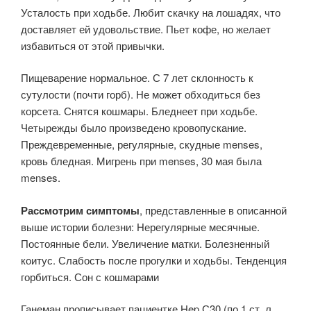
Усталость при ходьбе. Любит скачку на лошадях, что
доставляет ей удовольствие. Пьет кофе, но желает
избавиться от этой привычки.
Пищеварение нормальное. С 7 лет склонность к
сутулости (почти горб). Не может обходиться без
корсета. Снятся кошмары. Бледнеет при ходьбе.
Четырежды было произведено кровопускание.
Преждевременные, регулярные, скудные menses,
кровь бледная. Мигрень при menses, 30 мая была
menses.
Рассмотрим симптомы
, представленные в описанной
выше истории болезни: Нерегулярные месячные.
Постоянные бели. Увеличение матки. Болезненный
коитус. Слабость после прогулки и ходьбы. Тенденция
горбиться. Сон с кошмарами
Ганеман прописывает пациентке Hep С30 (по 1 ст. л.