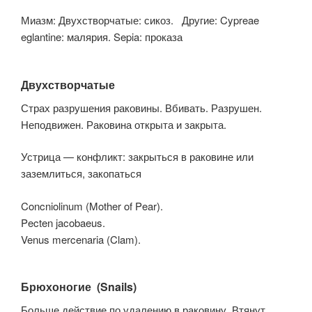
Миазм: Двухстворчатые: сикоз. Другие: Cypreae
eglantine: малярия. Sepia: проказа
Двухстворчатые
Страх разрушения раковины. Вбивать. Разрушен.
Неподвижен. Раковина открыта и закрыта.
Устрица — конфликт: закрыться в раковине или
заземлиться, закопаться
Concniolinum (Mother of Pear).
Pecten jacobaeus.
Venus mercenaria (Clam).
Брюхоногие (Snails)
Больше действие по удалению в раковину. Втянут.