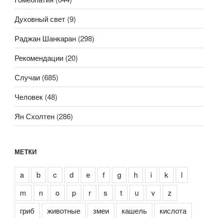
Духовный свет
(9)
Раджан Шанкаран
(298)
Рекомендации
(20)
Случаи
(685)
Человек
(48)
Ян Схолтен
(286)
МЕТКИ
a
b
c
d
e
f
g
h
i
k
l
m
n
o
p
r
s
t
u
v
z
гриб
животные
змеи
кашель
кислота