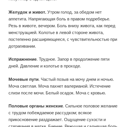
Желудок и живот.
Утром голод, за обедом нет
аппетита. Напрягающая боль в правом подреберье.
Резь в животе, вечером. Боль внизу живота, как перед
менструацией. Колотье в левой стороне живота,
постепенно расширяющееся, с чувствительностью при
дотрагивании.
Испражнение
. Трудное. Запор в продолжение пяти
дней. Давление и колотье в проходе.
Мочевые пути
. Частый позыв на мочу днем и ночью.
Моча светлая. Моча пахнет валерианой. Истечение
слизи после мочи. Белый осадок. Моча с кровью.
Половые органы женские
. Сильное половое желание
с трудом побеждаемое рассудком; всякое
прикосновение раздражает. Ощущение сухости и
стягивания в матке. Биение. Режущая и саднящая боль.