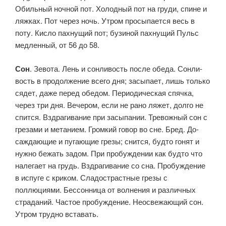
Обильный ночной пот. Холодный пот на груди, спине и
ляжках. Пот через ночь. Утром просыпается весь в
поту. Кисло пахнущий пот; бузиной пахнущий Пульс
медленный, от 56 до 58.
Сон
. Зевота. Лень и сонливость после обеда. Сонли­
вость в продолжение всего дня; засыпает, лишь только
сядет, даже перед обедом. Периодическая спячка,
через три дня. Вечером, если не рано ляжет, долго не
спится. Вздрагивание при засыпании. Тре­вожный сон с
грезами и метанием. Громкий говор во сне. Бред. До­
саждающие и пугающие грезы; снится, будто гонят и
нужно бежать задом. При пробуждении как будто что
налегает на грудь. Вздраги­вание со сна. Пробуждение
в испуге с криком. Сладострастные гре­зы с
поллюциями. Бессонница от волнения и различных
страданий. Частое пробуждение. Неосвежающий сон.
Утром трудно вставать.