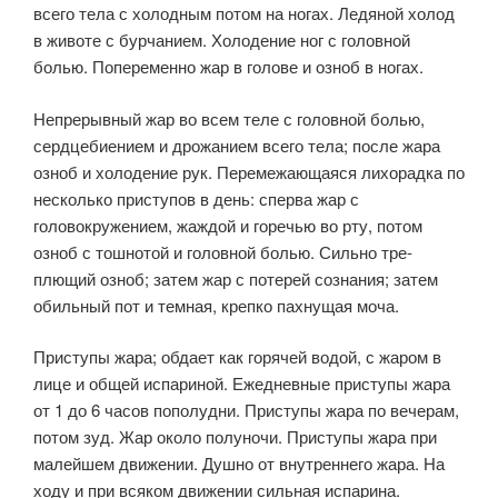
всего тела с холодным потом на ногах. Ледяной холод
в животе с бурчанием. Холодение ног с головной
болью. Поперемен­но жар в голове и озноб в ногах.
Непрерывный жар во всем теле с головной болью,
сердцебиением и дрожанием всего тела; после жара
озноб и холодение рук. Перемежающаяся лихорадка по
несколько приступов в день: сперва жар с
головокружением, жаждой и горе­чью во рту, потом
озноб с тошнотой и головной болью. Сильно тре­
плющий озноб; затем жар с потерей сознания; затем
обильный пот и темная, крепко пахнущая моча.
Приступы жара; обдает как горячей водой, с жаром в
лице и общей испариной. Ежедневные приступы жара
от 1 до 6 часов пополудни. Приступы жара по вечерам,
потом зуд. Жар около полуночи. Приступы жара при
малейшем движении. Душно от внутреннего жара. На
ходу и при всяком движении силь­ная испарина.