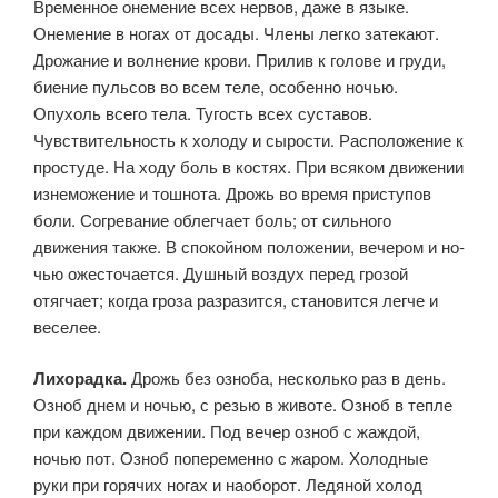
Временное онемение всех нервов, даже в языке.
Онемение в ногах от досады. Члены легко затекают.
Дрожание и волнение крови. Прилив к голове и груди,
биение пульсов во всем теле, особенно ночью.
Опухоль всего тела. Тугость всех суставов.
Чувствительность к холоду и сырости. Расположение к
простуде. На ходу боль в костях. При всяком движении
изнеможение и тошнота. Дрожь во время приступов
боли. Согревание облегчает боль; от сильного
движения также. В спокойном положении, вечером и но­
чью ожесточается. Душный воздух перед грозой
отягчает; когда гро­за разразится, становится легче и
веселее.
Лихорадка.
Дрожь без озноба, несколько раз в день.
Озноб днем и ночью, с резью в животе. Озноб в тепле
при каждом движе­нии. Под вечер озноб с жаждой,
ночью пот. Озноб попеременно с жаром. Холодные
руки при горячих ногах и наоборот. Ледяной холод