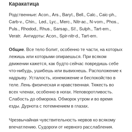
Каракатица
Родственные: Aсon., Ars., Baryt., Bell., Calc., Caic-ph.,
Carb-v., Chin., Led., Lyс., Merc., Nitr-ac., N-vom., Phos.,
Puls., Rhodod., Rhus., Sarsap., Si!., Sulph., Tart-em.,
Veratr. Антидоты: Aсon., Spir-nitr-d., Tart-em.
Общие
. Все тело болит, особенно те части, на которых
лежишь или которыми опираешься. При всяком
движении кажется, как буд­то сейчас повредишь себе
что-нибудь, ушибешь или вывихнешь. Распо­ложение к
надрыву. Усталость, изнеможение и беспокойство в
теле. Лень физическая и нравственная. Тяжесть во
всех членах, особенно в ногах. Неповоротливость.
Слабость до обморока. Обморок утром и во время
езды. Дурнота с потемнением в глазах.
Чрезвычайная чув­ствительность нервов ко всякому
впечатлению. Судороги от нервно­го расслабления.