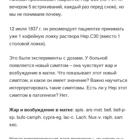
вечером 5 встряхиваний, каждый раз перед сном), но
мы не понимаем почему.
12 июля 1837 г. он рекомендует пациентке принимать
уже 1 кофейную ложку раствора Hep С30 (вместо 1
столовой ложки).
Это были эксперименты с дозами. У больной
появляется новый симптом – она чувствует жар и
возбуждение в матке. Что показывает этот новый
симптом, и какое он имеет значение? Важно научиться
интерпретировать такие симптомы. Есть ли у Hep этот
симптом в патогенезе? Нет.
Жар и возбуждение в матке
: apis. ars-met. bell. bell-p-
sp. bufo camph. cypra-eg. lac-c. Lach. Nux-v. raph. sarr.
sec.
Новая реперторизация дает препараты, из которых у