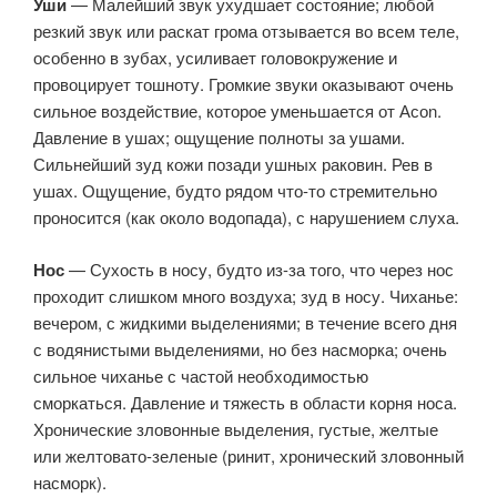
Уши
— Малейший звук ухудшает состояние; любой
резкий звук или раскат грома отзывается во всем теле,
особенно в зубах, усиливает головокружение и
провоцирует тошноту. Громкие звуки оказывают очень
сильное воздействие, которое уменьшается от Асоn.
Давление в ушах; ощущение полноты за ушами.
Сильнейший зуд кожи позади ушных раковин. Рев в
ушах. Ощущение, будто рядом что-то стремительно
проносится (как около водопада), с нарушением слуха.
Нос
— Сухость в носу, будто из-за того, что через нос
проходит слишком много воздуха; зуд в носу. Чиханье:
вечером, с жидкими выделениями; в течение всего дня
с водянистыми выделениями, но без насморка; очень
сильное чиханье с частой необходимостью
сморкаться. Давление и тяжесть в области корня носа.
Хронические зловонные выделения, густые, желтые
или желтовато-зеленые (ринит, хронический зловонный
насморк).