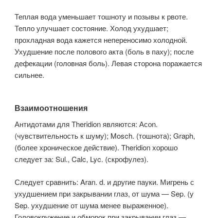
Теплая вода уменьшает тошноту и позывы к рвоте.
Тепло улучшает состояние. Холод ухудшает;
прохладная вода кажется непереносимо холодной.
Ухудшение после полового акта (боль в паху); после
дефекации (головная боль). Левая сторона поражается
сильнее.
Взаимоотношения
Антидотами для Theridion являются: Асоn.
(чувствительность к шуму); Mosch. (тошнота); Graph,
(более хроническое действие). Theridion хорошо
следует за: Sul., Calc, Lyc. (скрофулез).
Следует сравнить: Aran. d. и другие пауки. Мигрень с
ухудшением при закрывании глаз, от шума — Sep. (у
Sep. ухудшение от шума менее выраженное).
Головокружение и обморок при закрывании глаз —