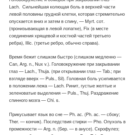
Lach. Сильнейшая колющая боль в верхней части
левой половины грудной клетки, которая стремительно
опускается вниз и затем в спину, — Myrt. сот.
(пронизывающая в левой лопатке), Fix (в месте
соединения хрящевой и костной частей третьего
ребра), Illic. (третье ребро, обычно справа).
Время бежит слишком быстро (слишком медленно —
Саn, Arg. n., Nux v.). Головокружение при закрывании
глаз — Lach., Thuja. (при открывании глаз — Tab.; при
взгляде вверх — Puls., Sil). Головная боль усиливается
в положении лежа — Lach. Ринит, густые желтые и
зеленоватые выделения — Puls., Thuj. Раздражение
спинного мозга — Chi. s.
Прикусывает язык во сне — Ph. ас. (Ph. ас. — сбоку;
Ther. — кончик). Последствия стирки — Pho. Опухоль в
промежности — Arg. n. (Sep. — в анусе). Скрофулез;