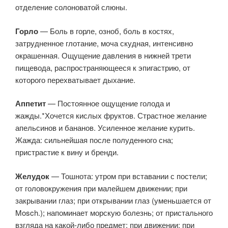
отделение солоноватой слюны.
Горло
— Боль в горле, озноб, боль в костях,
затрудненное глотание, моча скудная, интенсивно
окрашенная. Ощущение давления в нижней трети
пищевода, распространяющееся к эпигастрию, от
которого перехватывает дыхание.
Аппетит
— Постоянное ощущение голода и
жажды.*Хочется кислых фруктов. Страстное желание
апельсинов и бананов. Усиленное желание курить.
Жажда: сильнейшая после полуденного сна;
пристрастие к вину и бренди.
Желудок
— Тошнота: утром при вставании с постели;
от головокружения при малейшем движении; при
закрывании глаз; при открывании глаз (уменьшается от
Mosch.); напоминает морскую болезнь; от пристального
взгляда на какой-либо предмет; при движении; при