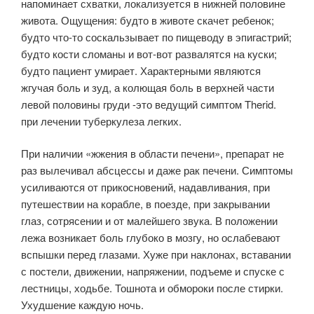
напоминает схватки, локализуется в нижней половине
живота. Ощущения: будто в животе скачет ребенок;
будто что-то соскальзывает по пищеводу в эпигастрий;
будто кости сломаны и вот-вот развалятся на куски;
будто пациент умирает. Характерными являются
жгучая боль и зуд, а колющая боль в верхней части
левой половины груди -это ведущий симптом Therid.
при лечении туберкулеза легких.
При наличии «жжения в области печени», препарат не
раз вылечивал абсцессы и даже рак печени. Симптомы
усиливаются от прикосновений, надавливания, при
путешествии на корабле, в поезде, при закрывании
глаз, сотрясении и от малейшего звука. В положении
лежа возникает боль глубоко в мозгу, но ослабевают
вспышки перед глазами. Хуже при наклонах, вставании
с постели, движении, напряжении, подъеме и спуске с
лестницы, ходьбе. Тошнота и обмороки после стирки.
Ухудшение каждую ночь.