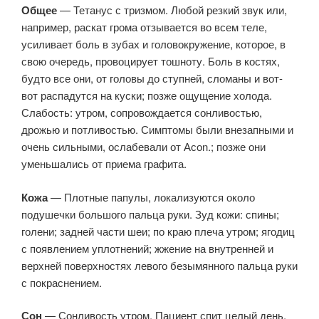
Общее
— Тетанус с тризмом. Любой резкий звук или,
например, раскат грома отзывается во всем теле,
усиливает боль в зубах и головокружение, которое, в
свою очередь, провоцирует тошноту. Боль в костях,
будто все они, от головы до ступней, сломаны и вот-
вот распадутся на куски; позже ощущение холода.
Слабость: утром, сопровождается сонливостью,
дрожью и потливостью. Симптомы были внезапными и
очень сильными, ослабевали от Асоn.; позже они
уменьшались от приема графита.
Кожа
— Плотные папулы, локализуются около
подушечки большого пальца руки. Зуд кожи: спины;
голени; задней части шеи; по краю плеча утром; ягодиц
с появлением уплотнений; жжение на внутренней и
верхней поверхностях левого безымянного пальца руки
с покраснением.
Сон
— Сонливость утром. Пациент спит целый день.