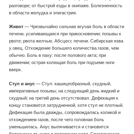
разговоре; от быстрой езды в экипаже. Болезненность
в области желудка и эпигастрия.
Живот
— Чрезвычайно сильная жгучая боль в области
печени, усиливающаяся при прикосновении; позывы к
рвоте; рвота желчью. Абсцесс печени. Сибирская язва
у овец. Отхождение большего количества газов, чем
обычно. Боль в паху: после полового акта; при
движении; острая колющая боль при подъеме ноги
вверх.
Стул и анус
— Стул: кашицеобразный, скудный,
императивные позывы; на следующий день жидкий и
скудный; на третий день отсутствовал. Дефекация к
концу становится затрудненной, хотя стул не плотный.
Дефекация была дважды, сопровождалась коликой и
отхождением газов, после чего головная боль
уменьшилась. Анус выпячивается и становится
болезненным, хуже в положении сидя. Спастическая,