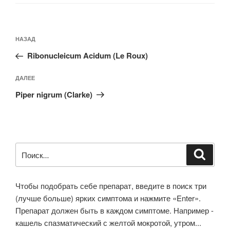
Навигация
Предыдущая
НАЗАД
по
запись:
записям
Ribonucleicum Acidum (Le Roux)
Следующая
ДАЛЕЕ
запись
Piper nigrum (Clarke)
Искать:
Поиск
Чтобы подобрать себе препарат, введите в поиск три
(лучше больше) ярких симптома и нажмите «Enter».
Препарат должен быть в каждом симптоме. Например -
кашель спазматический с желтой мокротой, утром...