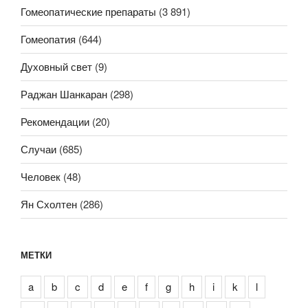
Гомеопатические препараты
(3 891)
Гомеопатия
(644)
Духовный свет
(9)
Раджан Шанкаран
(298)
Рекомендации
(20)
Случаи
(685)
Человек
(48)
Ян Схолтен
(286)
МЕТКИ
a
b
c
d
e
f
g
h
i
k
l