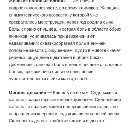
Женские половые органы
— Истерия, в
подростковом возрасте, во время климакса. Женщина
климактерического возраста, у которой уже
прекратились менструации, через год родила сына.
Боль, словно от ушиба, и острая боль в области обоих
яичников, усиливалась при движении и от
надавливания; схваткообразная боль в нижней
половине живота с ощущением, будто в животе скачет
ребенок; ощущение щекотания в обоих боках.
Дисменорея, сильная боль в левом яичнике с головной
болью, чрезвычайно сильное повышение
чувствительности шейки матки, озноб…
Органы дыхания
— Кашель по ночам. Судорожный
кашель с характерным головокружением. Сильнейший
кашель со спастическими подергиваниями головы по
направлению кпереди и подтягиванием коленей вверх.
Склонность делать глубокие вдохи и вздыхать.