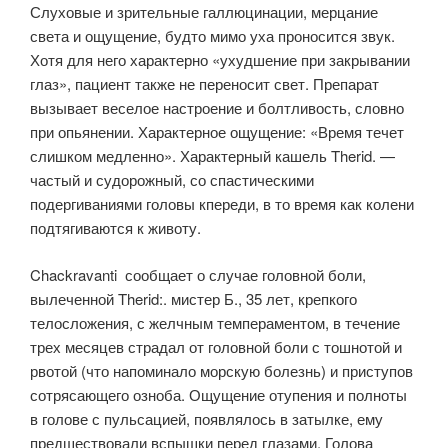
Слуховые и зрительные галлюцинации, мерцание
света и ощущение, будто мимо уха проносится звук.
Хотя для него характерно «ухудшение при закрывании
глаз», пациент также не переносит свет. Препарат
вызывает веселое настроение и болтливость, словно
при опьянении. Характерное ощущение: «Время течет
слишком медленно». Характерный кашель Therid. —
частый и судорожный, со спастическими
подергиваниями головы кпереди, в то время как колени
подтягиваются к животу.
Chackravanti сообщает о случае головной боли,
вылеченной Therid:. мистер Б., 35 лет, крепкого
телосложения, с желчным темпераментом, в течение
трех месяцев страдал от головной боли с тошнотой и
рвотой (что напоминало морскую болезнь) и приступов
сотрясающего озноба. Ощущение отупения и полноты
в голове с пульсацией, появлялось в затылке, ему
предшествовали вспышки перед глазами. Голова