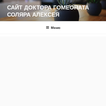
Перейти
САЙТ ДОКТОРА ГОМЕОПАТА
к
СОЛЯРА АЛЕКСЕЯ
содержимому
Меню