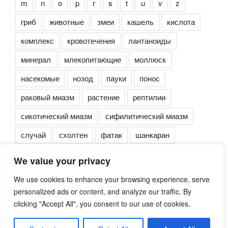
m
n
o
p
r
s
t
u
v
z
гриб
животные
змеи
кашель
кислота
комплекс
кровотечения
лантаноиды
минерал
млекопитающие
моллюск
насекомые
нозод
пауки
понос
раковый миазм
растение
рептилии
сикотический миазм
сифилитический миазм
случай
схолтен
фатак
шанкаран
We value your privacy
We use cookies to enhance your browsing experience, serve
personalized ads or content, and analyze our traffic. By
clicking "Accept All", you consent to our use of cookies.
Сайт работает на WordPress