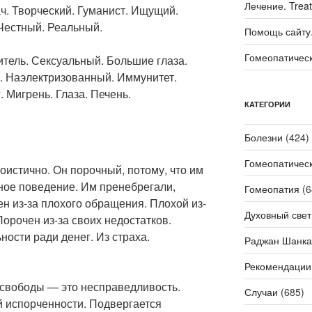
Лечение. Trea
ач. Творческий. Гуманист. Ищущий.
Честный. Реальный.
Помощь сайту. 
Гомеопатичес
тель. Сексуальный. Большие глаза.
. Наэлектризованный. Иммунитет.
 Мигрень. Глаза. Печень.
КАТЕГОРИИ
Болезни
(424)
Гомеопатичес
гоистично. Он порочный, потому, что им
ное поведение. Им пренебрегали,
Гомеопатия
(6
ен из-за плохого обращения. Плохой из-
Духовный свет
 Порочен из-за своих недостатков.
ности ради денег. Из страха.
Раджан Шанка
Рекомендации
 свободы — это несправедливость.
Случаи
(685)
ей испорченности. Подвергается