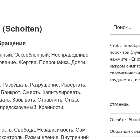
Искать:
 (Scholten)
обращения
Чтобы подобра
поиск три (лу
нный. Оскорбленный. Несправедливо.
нажмите «Ente
вание. Жертва. Попрошайка. Долги.
каждом симпт
спазматически
трудностях, и
 Разрушать. Разрушение. Извергать.
Банкрот. Смерть. Капитулировать.
ать. Забывать. Отравлять. Отказ.
СТРАНИЦЫ
предсказуемый. Крайности.
О сайте. About 
ость. Свобода. Независимость. Сам
Обратная связ
моконтроль. Размышление. Внутренний