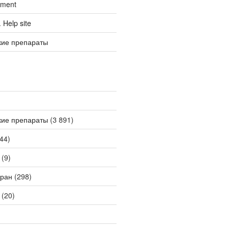
tment
Help site
кие препараты
кие препараты
(3 891)
44)
(9)
ран
(298)
(20)