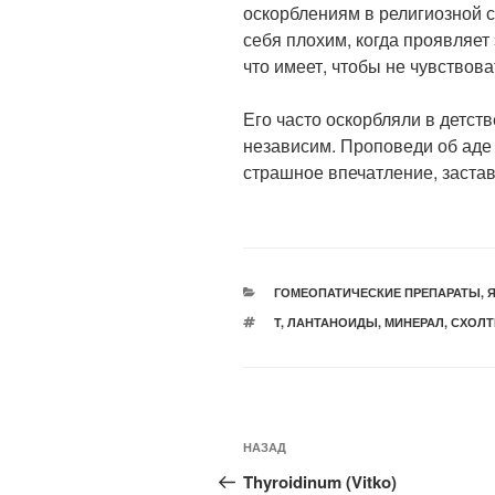
оскорблениям в религиозной с
себя плохим, когда проявляет 
что имеет, чтобы не чувствова
Его часто оскорбляли в детств
независим. Проповеди об аде 
страшное впечатление, застав
РУБРИКИ
ГОМЕОПАТИЧЕСКИЕ ПРЕПАРАТЫ
,
Я
МЕТКИ
T
,
ЛАНТАНОИДЫ
,
МИНЕРАЛ
,
СХОЛТ
Навигация
Предыдущая
НАЗАД
по
запись:
Thyroidinum (Vitko)