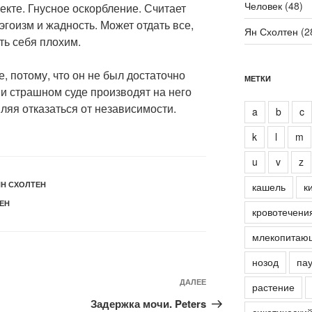
Человек
(48)
екте. Гнусное оскорбление. Считает
эгоизм и жадность. Может отдать все,
Ян Схолтен
(2
ть себя плохим.
е, потому, что он не был достаточно
МЕТКИ
и страшном суде производят на него
ляя отказаться от независимости.
a
b
c
k
l
m
u
v
z
Н СХОЛТЕН
кашель
к
ЕН
кровотечени
млекопитаю
нозод
пау
Следующая
ДАЛЕЕ
растение
запись
Задержка мочи. Peters