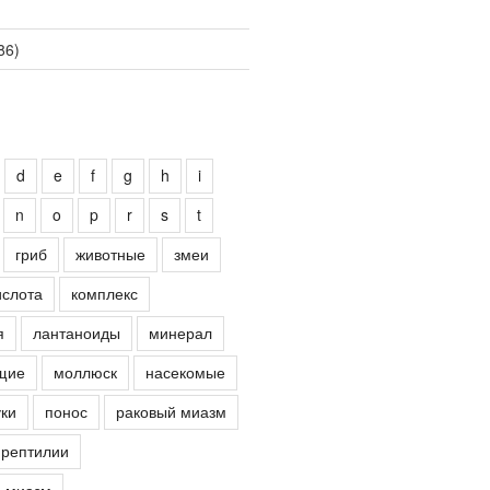
86)
d
e
f
g
h
i
n
o
p
r
s
t
гриб
животные
змеи
ислота
комплекс
я
лантаноиды
минерал
щие
моллюск
насекомые
ки
понос
раковый миазм
рептилии