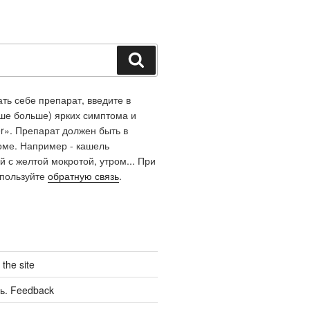
Поиск
ть себе препарат, введите в
чше больше) ярких симптома и
r». Препарат должен быть в
оме. Например - кашель
й с желтой мокротой, утром... При
спользуйте
обратную связь
.
the site
ь. Feedback