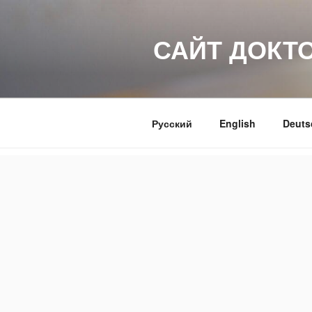
Перейти
к
САЙТ ДОКТ
содержимому
Русский
English
Deuts