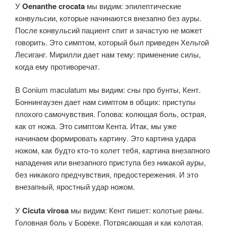
У
Oenanthe crocata
мы видим: эпилептические
конвульсии, которые начинаются внезапно без ауры.
После конвульсий пациент спит и зачастую не может
говорить. Это симптом, который был приведен Хельгой
Лесиганг. Мирилли дает нам тему: применение силы,
когда ему противоречат.
В Conium maculatum мы видим: сны про бунты, Кент.
Боннингаузен дает нам симптом в общих: приступы
плохого самочувствия. Голова: колющая боль, острая,
как от ножа. Это симптом Кента. Итак, мы уже
начинаем формировать картину. Это картина удара
ножом, как будто кто-то колет тебя, картина внезапного
нападения или внезапного приступа без никакой ауры,
без никакого предчувствия, предостережения. И это
внезапный, яростный удар ножом.
У
Cicuta virosa
мы видим: Кент пишет: колотые раны.
Головная боль у Бореке. Потрясающая и как колотая.