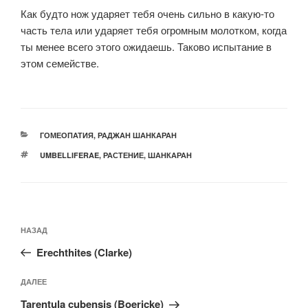
Как будто нож ударяет тебя очень сильно в какую-то
часть тела или ударяет тебя огромным молотком, когда
ты менее всего этого ожидаешь. Таково испытание в
этом семействе.
РУБРИКИ
ГОМЕОПАТИЯ
,
РАДЖАН ШАНКАРАН
МЕТКИ
UMBELLIFERAE
,
РАСТЕНИЕ
,
ШАНКАРАН
Навигация
Предыдущая
НАЗАД
по
запись:
записям
Erechthites (Clarke)
Следующая
ДАЛЕЕ
запись
Tarentula cubensis (Boericke)