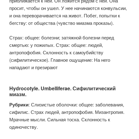
приближается к ней. Он ложится рядом с ней. Она
просит, чтобы он ушел. У нее начинаются конвульсии,
и она переворачивается на живот. Побег, попытки к
бегству: от общества (чувство миазма проказы).
Страх: общее: болезни; затяжной болезни перед
смертью: у пожилых. Страх: общее: людей,
антропофобия. Склонность к самоубийству
(сифилитическое). Главное ощущение: На него
нападают и презирают
Hydrocotyle. Umbelliferae. Сифилитический
миазм.
Рубрики
: Слизистые оболочки: общее: заболевания,
сифилис. Страх людей, антропофобия. Мизантропия.
Мрачные мысли. Сильная тоска. Склонность к
одиночеству.