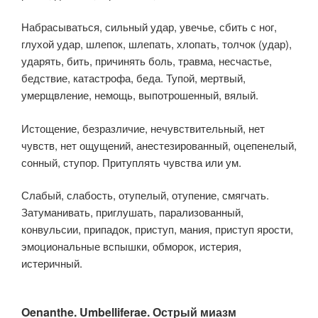
Набрасываться, сильный удар, увечье, сбить с ног,
глухой удар, шлепок, шлепать, хлопать, толчок (удар),
ударять, бить, причинять боль, травма, несчастье,
бедствие, катастрофа, беда. Тупой, мертвый,
умерщвление, немощь, выпотрошенный, вялый.
Истощение, безразличие, нечувствительный, нет
чувств, нет ощущений, анестезированный, оцепенелый,
сонный, ступор. Притуплять чувства или ум.
Слабый, слабость, отупелый, отупение, смягчать.
Затуманивать, приглушать, парализованный,
конвульсии, припадок, приступ, мания, приступ ярости,
эмоциональные вспышки, обморок, истерия,
истеричный.
Oenanthe. Umbelliferae. Острый миазм