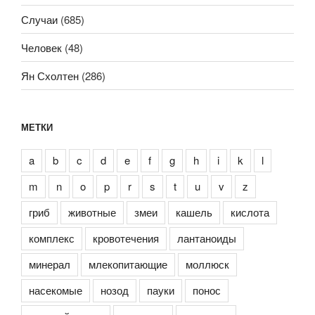
Случаи
(685)
Человек
(48)
Ян Схолтен
(286)
МЕТКИ
a
b
c
d
e
f
g
h
i
k
l
m
n
o
p
r
s
t
u
v
z
гриб
животные
змеи
кашель
кислота
комплекс
кровотечения
лантаноиды
минерал
млекопитающие
моллюск
насекомые
нозод
пауки
понос