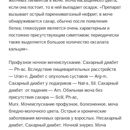
если она постоит, то в ней выпадает осадок. «Препарат
вызывает острый паренхиматозный нефрит; в моче
обнаруживается сахар, обычно после появления
белка; глюкозурия является очень характерным и
постоянно присутствующим симптомом; периодически
также выделяется большое количество оксалата
кальция».
Профузное ночное мочеиспускание. Сахарный диабет
— Ph-ac. Вследствие пищеварительных расстройств
— Uran-n. Диабет с опухолью суставов — Arg-m.
Сахарный диабет у подагриков — Nat-s, Sil. Сахарный
диабет от падения — Arn. Обильная моча без
присутствия сахара — Scill, Ph-ac,
Мurх. Мочеиспускание профузное, болезненное, моча
бледно-молочного цвета. Острые и хронические
заболевания мочевых органов у взрослых. Несахарный
диабет. Сахарный диабет. Ночной энурез. Моча