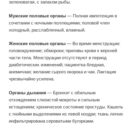
зеленоватая, с запахом рыбы.
Мужские половые органы
— Полная импотенция в
сочетании с ночными поллюциями; половой член
холодный, расслабленный, влажный.
Женские половые органы
— Во время менструации:
головокружение; обмороки; приливы крови к верхней
части тела. Менструации отсутствуют в период
диабетических изменений; пациентка бледная,
анемичная; желание сырого окорока и чая. Лактация
чрезвычайно усилена.
Органы дыхания
— Бронхит с обильным
отхождением слизистой мокроты и сильным
истощением; хроническое состояние простуды. Кашель
с гнойными выделениями из левой ноздри; ткань легких
инфильтрирована сероватыми бугорками.