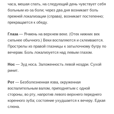
часа, мешая спать, на следующий день чувствует себя
больным из-за боли; через два дня возникает боль
прежней локализации (справа), возникает постепенно;
прекращается к обеду.
Глаза
— Ячмень на верхнем веке. (Отек нижних век
сильнее обычного.) Веки воспаляются и склеиваются.
Прострелы из правой глазницы к затылочному бугру по
вечерам. Боль локализуется над левым глазом.
Нос
— Зуд носа. Заложенность левой ноздри. Сухой
ринит.
Рот
— Безболезненная язва, окруженная
воспалительным валом, приподнятым с одной
стороны, во рту, напротив левого верхнего переднего
коренного зуба; состояние ухудшается к вечеру. Едкая
слюна.