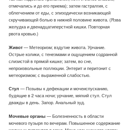
отмечались и до его приема); затем гастралгия, с
облегчением от еды, с эпизодически возникающей
скручивающей болью в нижней половине живота. (Язва
желудка и двенадцатиперстной кишки. Повторная
рвота кровью.)
Живот
— Метеоризм; вздутие живота. Урчание.
Острые колики, с тенезмами и ощущением содранной
слизистой в прямой кишке; затем, во сне,
непроизвольные поллюции. Энтерит и перитонит с
метеоризмом; с выраженной слабостью.
Стул
— Позывы к дефекации и мочеиспусканию,
будящие в 2 часа ночи; урчание, мягкий стул. Стул
дважды в день. Запор. Анальный зуд.
Мочевые органы
— Болезненность в области
мочевого пузыря по вечерам. Повышенное содержание
желчных пигментов в моче. Моча насыщенного цвета;