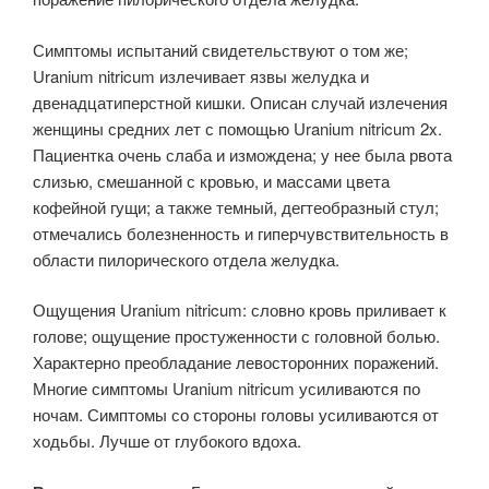
Симптомы испытаний свидетельствуют о том же;
Uranium nitricum излечивает язвы желудка и
двенадцатиперстной кишки. Описан случай излечения
женщины средних лет с помощью Uranium nitricum 2x.
Пациентка очень слаба и измождена; у нее была рвота
слизью, смешанной с кровью, и массами цвета
кофейной гущи; а также темный, дегтеобразный стул;
отмечались болезненность и гиперчувствительность в
области пилорического отдела желудка.
Ощущения Uranium nitricum: словно кровь приливает к
голове; ощущение простуженности с головной болью.
Характерно преобладание левосторонних поражений.
Многие симптомы Uranium nitricum усиливаются по
ночам. Симптомы со стороны головы усиливаются от
ходьбы. Лучше от глубокого вдоха.