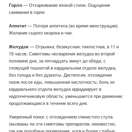
Горло
— Отхаркивание вязкой слизи. Ощущение
сжимания в горле.
Аппетит
— Потеря аппетита (во время менструации).
Желание сырого окорока и чая.
Желудок
— Отрыжка; безвкусная; гнилостная, в 11 и
15 часов. Симптомы несварения желудка во второй
половине дня, за пятнадцать минут до обеда, с
гложущей тошнотой в кардиальном отделе желудка,
без голода и без дурноты. Диспепсия, отхождение
газов после еды, повышенная кислотность; боль из
кардиального отдела желудка иррадиирует в
надпочечниковую область; уменьшается при движении;
продолжающаяся в течение всего дня.
Умеренный понос с отхождением глинистого стула
(вызваны ли эти симптомы препаратом, неизвестно,
так как подобные проявления, хотя и более слабые,