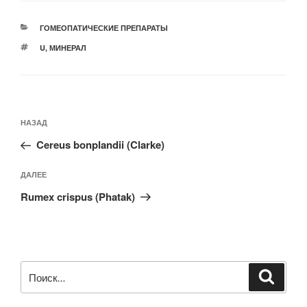
РУБРИКИ
ГОМЕОПАТИЧЕСКИЕ ПРЕПАРАТЫ
МЕТКИ
U
,
МИНЕРАЛ
Навигация
Предыдущая
НАЗАД
по
запись:
записям
Cereus bonplandii (Clarke)
Следующая
ДАЛЕЕ
запись
Rumex crispus (Phatak)
Искать:
Поиск