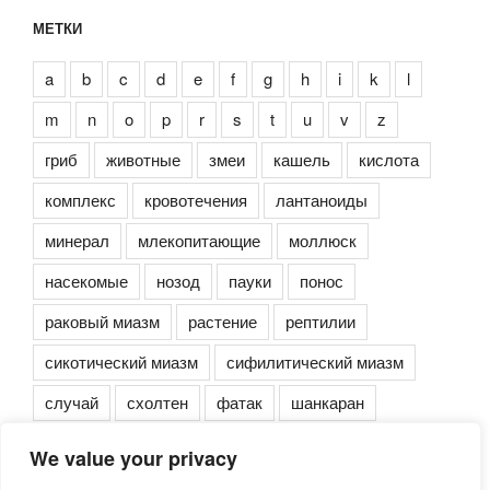
МЕТКИ
a
b
c
d
e
f
g
h
i
k
l
m
n
o
p
r
s
t
u
v
z
гриб
животные
змеи
кашель
кислота
комплекс
кровотечения
лантаноиды
минерал
млекопитающие
моллюск
насекомые
нозод
пауки
понос
раковый миазм
растение
рептилии
сикотический миазм
сифилитический миазм
случай
схолтен
фатак
шанкаран
We value your privacy