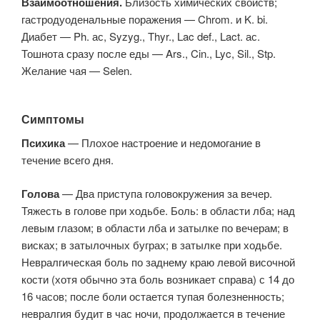
Взаимоотношения.
Близость химических свойств;
гастродуоденальные поражения — Chrom. и K. bi.
Диабет — Ph. ас, Syzyg., Thyr., Lac def., Lact. ас.
Тошнота сразу после еды — Ars., Cin., Lyc, Sil., Stp.
Желание чая — Selen.
Симптомы
Психика
— Плохое настроение и недомогание в
течение всего дня.
Голова
— Два приступа головокружения за вечер.
Тяжесть в голове при ходьбе. Боль: в области лба; над
левым глазом; в области лба и затылке по вечерам; в
висках; в затылочных буграх; в затылке при ходьбе.
Невралгическая боль по заднему краю левой височной
кости (хотя обычно эта боль возникает справа) с 14 до
16 часов; после боли остается тупая болезненность;
невралгия будит в час ночи, продолжается в течение