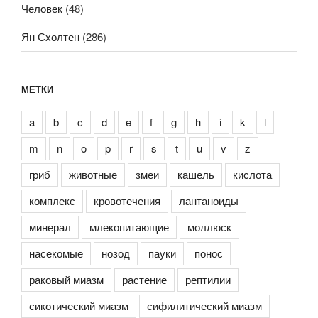
Человек
(48)
Ян Схолтен
(286)
МЕТКИ
a
b
c
d
e
f
g
h
i
k
l
m
n
o
p
r
s
t
u
v
z
гриб
животные
змеи
кашель
кислота
комплекс
кровотечения
лантаноиды
минерал
млекопитающие
моллюск
насекомые
нозод
пауки
понос
раковый миазм
растение
рептилии
сикотический миазм
сифилитический миазм