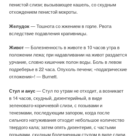
пенистой слизи; вызывающее кашель, со скудным
отхождением пенистой мокроты.
Желудок
— Тошнота со жжением в горле. Рвота
вследствие подавления крапивницы.
Живот
— Болезненность в животе в 10 часов утра в
положении лежа; при надавливании на живот раздается
урчание, словно кишечник полон воды. Боль в левом
подреберье в 22 часа. Опухоль печени; «подагрические
отложения»! — Burnett.
Стул и анус
— Стул по утрам не отходит, а возникает
в 14 часов, скудный, дизентерийный, в виде
зеленовато-коричневой слизи, с позывами и
тенезмами, последующим запором, когда после
сильного натуживания отходит небольшое количество
твердого кала; затем опять дизентерия, с частыми
позывами, скудным болезненным стулом в виде слизи,