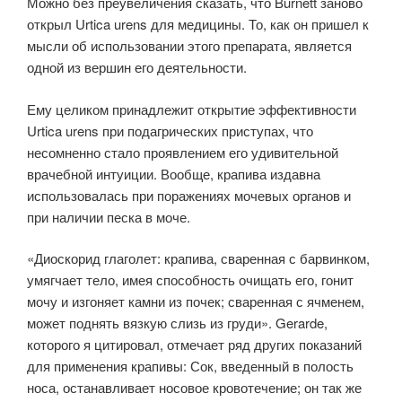
Можно без преувеличения сказать, что Burnett заново
открыл Urtica urens для медицины. То, как он пришел к
мысли об использовании этого препарата, является
одной из вершин его деятельности.
Ему целиком принадлежит открытие эффективности
Urtica urens при подагрических приступах, что
несомненно стало проявлением его удивительной
врачебной интуиции. Вообще, крапива издавна
использовалась при поражениях мочевых органов и
при наличии песка в моче.
«Диоскорид глаголет: крапива, сваренная с барвинком,
умягчает тело, имея способность очищать его, гонит
мочу и изгоняет камни из почек; сваренная с ячменем,
может поднять вязкую слизь из груди». Gerarde,
которого я цитировал, отмечает ряд других показаний
для применения крапивы: Сок, введенный в полость
носа, останавливает носовое кровотечение; он так же