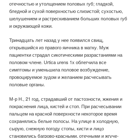
отечностью и утолщением половых губ; гладкой,
бледной и сухой поверхностью слизистой; сухостью,
шелушением и растрескиванием больших половых губ
и окружающей кожи.
Тринадцать лет назад у нее появился свищ,
открывшийся из правого яичника в матку. Муж
пациентки страдал сикотическими разрастаниями на
половом члене. Urtica urens 1х облегчила все
симптомы и уменьшила половое возбуждение,
провоцируемое зудом и желанием расчесывать
половые органы.
М-р Н., 21 год, страдавший от пастозности, жжения и
покраснения лица, кистей и стоп. При расчесывании
пальцем на красной поверхности некоторое время
сохранялись белые полосы. На улице в холодную,
сырую, снежную погоду стопы, кисти и лицо
становились багрово-красными, отечными и жгуче-