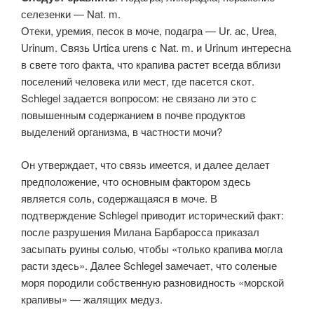
селезенки — Nat. m.
Отеки, уремия, песок в моче, подагра — Ur. ас, Urea,
Urinum. Связь Urtica urens с Nat. m. и Urinum интересна
в свете того факта, что крапива растет всегда вблизи
поселений человека или мест, где пасется скот.
Schlegel задается вопросом: не связано ли это с
повышенным содержанием в почве продуктов
выделений организма, в частности мочи?
Он утверждает, что связь имеется, и далее делает
предположение, что основным фактором здесь
является соль, содержащаяся в моче. В
подтверждение Schlegel приводит исторический факт:
после разрушения Милана Барбаросса приказал
засыпать руины солью, чтобы «только крапива могла
расти здесь». Далее Schlegel замечает, что соленые
моря породили собственную разновидность «морской
крапивы» — жалящих медуз.