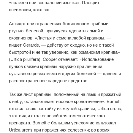
«полезен при воспалении язычка». Плеврит,
пневмония, коклюш.
Антидот при отравлениях болиголовом, грибами,
ртутью, беленой, при укусах ядовитых змей и
скорпионов. «Листья и семена любой крапивы, —
пишет Gerarde, — действуют сходно, но не с такой
быстротой и не так уверенно, как романская крапива»
(Urtica pilulifera). Cooper отмечает: «Использование
пучков свежей крапивы наружно при лечении
суставного ревматизма и других болезней — давнее и
распространенное народное средство.
Так же лист крапивы, положенный на язык и прижатый
к нёбу, останавливает носовое кровотечение». Burnett
готовил свою настойку из жгучей крапивы, Urtica urens;
этот вид и стал основой для гомеопатического
препарата. Burnett с большим успехом использовал
Urtica urens при поражениях селезенки; во время