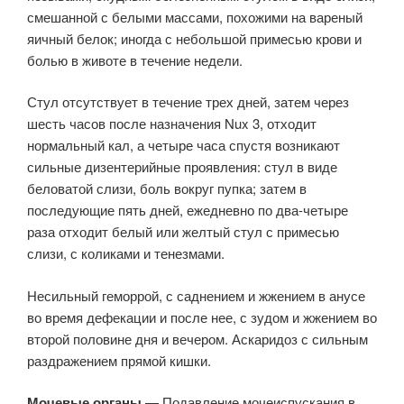
смешанной с белыми массами, похожими на вареный
яичный белок; иногда с небольшой примесью крови и
болью в животе в течение недели.
Стул отсутствует в течение трех дней, затем через
шесть часов после назначения Nux 3, отходит
нормальный кал, а четыре часа спустя возникают
сильные дизентерийные проявления: стул в виде
беловатой слизи, боль вокруг пупка; затем в
последующие пять дней, ежедневно по два-четыре
раза отходит белый или желтый стул с примесью
слизи, с коликами и тенезмами.
Несильный геморрой, с саднением и жжением в анусе
во время дефекации и после нее, с зудом и жжением во
второй половине дня и вечером. Аскаридоз с сильным
раздражением прямой кишки.
Мочевые органы
— Подавление мочеиспускания в