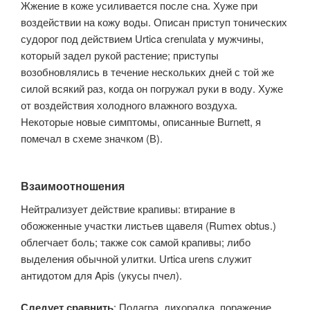
Жжение в коже усиливается после сна. Хуже при
воздействии на кожу воды. Описан приступ тонических
судорог под действием Urtica crenulata у мужчины,
который задел рукой растение; приступы
возобновлялись в течение нескольких дней с той же
силой всякий раз, когда он погружал руки в воду. Хуже
от воздействия холодного влажного воздуха.
Некоторые новые симптомы, описанные Burnett, я
помечал в схеме значком (В).
Взаимоотношения
Нейтрализует действие крапивы: втирание в
обожженные участки листьев щавеля (Rumex obtus.)
облегчает боль; также сок самой крапивы; либо
выделения обычной улитки. Urtica urens служит
антидотом для Apis (укусы пчел).
Следует сравнить
: Подагра, лихорадка, поражение