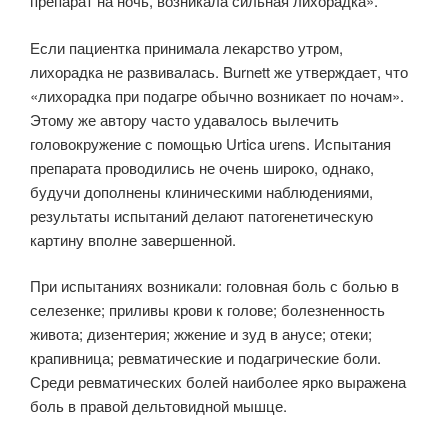
препарат на ночь, возникала сильная лихорадка».
Если пациентка принимала лекарство утром,
лихорадка не развивалась. Burnett же утверждает, что
«лихорадка при подагре обычно возникает по ночам».
Этому же автору часто удавалось вылечить
головокружение с помощью Urtica urens. Испытания
препарата проводились не очень широко, однако,
будучи дополнены клиническими наблюдениями,
результаты испытаний делают патогенетическую
картину вполне завершенной.
При испытаниях возникали: головная боль с болью в
селезенке; приливы крови к голове; болезненность
живота; дизентерия; жжение и зуд в анусе; отеки;
крапивница; ревматические и подагрические боли.
Среди ревматических болей наиболее ярко выражена
боль в правой дельтовидной мышце.