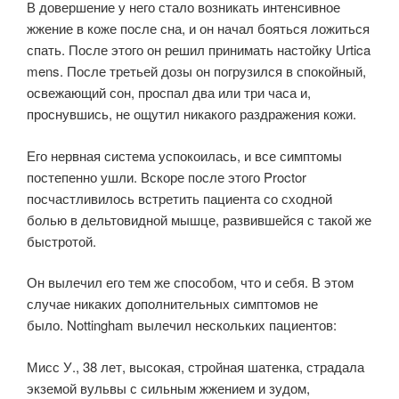
В довершение у него стало возникать интенсивное
жжение в коже после сна, и он начал бояться ложиться
спать. После этого он решил принимать настойку Urtica
mens. После третьей дозы он погрузился в спокойный,
освежающий сон, проспал два или три часа и,
проснувшись, не ощутил никакого раздражения кожи.
Его нервная система успокоилась, и все симптомы
постепенно ушли. Вскоре после этого Proctor
посчастливилось встретить пациента со сходной
болью в дельтовидной мышце, развившейся с такой же
быстротой.
Он вылечил его тем же способом, что и себя. В этом
случае никаких дополнительных симптомов не
было. Nottingham вылечил нескольких пациентов:
Мисс У., 38 лет, высокая, стройная шатенка, страдала
экземой вульвы с сильным жжением и зудом,