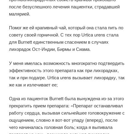
после безуспешного лечения пациентки, страдавшей
малярией.
Помог же ей крапивный чай, который она стала пить по
совету своей горничной. С тех пор Urtica urens стала
для Burnett единственным спасением в случаях
лихорадок Ост-Индии, Бирмы и Сиама.
У меня имелась возможность многократно подтвердить
эффективность этого препарата как при лихорадках,
так и при подагре. Urtica urens вызывает лихорадку, так
же как и излечивает ее;
Одна из пациенток Burnett была вынуждена из-за этого
прекратить прием препарата: «Препарат останавливал
работу сердца, вызывая сильнейшее головокружение с
ощущением, словно я вот-вот упаду (вперед), после
чего начиналась головная боль; когда я выпивала