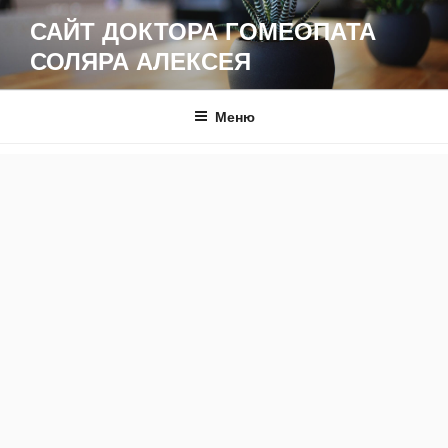
Перейти
САЙТ ДОКТОРА ГОМЕОПАТА
к
СОЛЯРА АЛЕКСЕЯ
содержимому
Меню