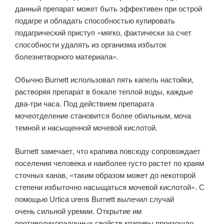
данный препарат может быть эффективен при острой
подагре и обладать способностью купировать
подагрический приступ «мягко, фактически за счет
способности удалять из организма избыток
болезнетворного материала».
Обычно Burnett использовал пять капель настойки,
растворяя препарат в бокале теплой воды, каждые
два-три часа. Под действием препарата
мочеотделение становится более обильным, моча
темной и насыщенной мочевой кислотой.
Burnett замечает, что крапива повсюду сопровождает
поселения человека и наиболее густо растет по краям
сточных канав, «таким образом может до некоторой
степени избыточно насыщаться мочевой кислотой». С
помощью Urtica urens Burnett вылечил случай
очень сильной уремии. Открытие им
противолихорадочных свойств крапивы произошло