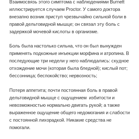
Взаимосвязь этого симптома с наблюдениями Burnett
иллюстрируется случаем Proctor. У самого доктора
внезапно возник приступ чрезвычайно сильной боли в
правой дельтовидной мышце; он связал эту боль с
задержкой мочевой кислоты в организме.
Боль была настолько сильна, что он был вынужден
применять подкожные инъекции морфина и атропина. В
последующие три недели у него наблюдались: скудное
отхождение мочи (которая была бледной); кислый пот;
бессонница; беспокойство; нервозность;
Потеря аппетита; почти постоянная боль в правой
дельтовидной мышце с ощущением избитости и
невозможностью нормально двигать рукой; а также
выраженное ощущение общего недомогания и слабости
с постоянной лихорадкой. Никакие средства не
помогали.