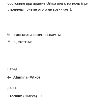
состояние при приеме Urtica urens на ночь (при
утреннем приеме этого не возникает).
РУБРИКИ
ГОМЕОПАТИЧЕСКИЕ ПРЕПАРАТЫ
МЕТКИ
U
,
РАСТЕНИЕ
Навигация
Предыдущая
НАЗАД
по
запись:
записям
Alumina (Vitko)
Следующая
ДАЛЕЕ
запись
Erodium (Clarke)