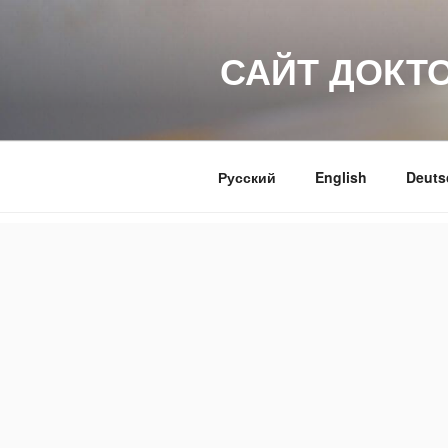
Перейти
к
САЙТ ДОКТ
содержимому
Русский
English
Deuts