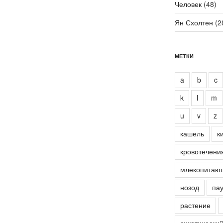
Человек
(48)
Ян Схолтен
(2
МЕТКИ
a
b
c
k
l
m
u
v
z
кашель
к
кровотечени
млекопитаю
нозод
пау
растение