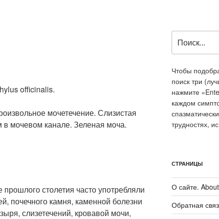
Искать:
Чтобы подобра
поиск три (лу
ylus officinalis.
нажмите «Ente
каждом симпт
роизвольное мочетечение. Слизистая
спазматически
в мочевом канале. Зеленая моча.
трудностях, и
СТРАНИЦЫ
О сайте. About 
е прошлого столетия часто употребляли
й, почечного камня, каменной болезни
Обратная связ
зыря, слизетечений, кровавой мочи,