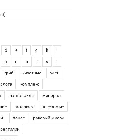
86)
d
e
f
g
h
i
n
o
p
r
s
t
гриб
животные
змеи
ислота
комплекс
я
лантаноиды
минерал
щие
моллюск
насекомые
ки
понос
раковый миазм
рептилии