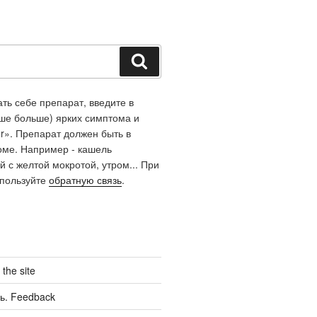
Поиск
ть себе препарат, введите в
чше больше) ярких симптома и
r». Препарат должен быть в
оме. Например - кашель
й с желтой мокротой, утром... При
спользуйте
обратную связь
.
the site
ь. Feedback