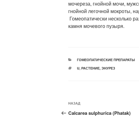
мочереза, гнойной мочи, мужс
гнойной легочной мокроты, на
Гомеопатически несколько ра
камня мочевого пузыря.
РУБРИКИ
ГОМЕОПАТИЧЕСКИЕ ПРЕПАРАТЫ
МЕТКИ
U
,
РАСТЕНИЕ
,
ЭНУРЕЗ
Навигация
Предыдущая
НАЗАД
по
запись:
Calcarea sulphurica (Phatak)
записям