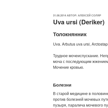
ОПУБЛИКОВАНО
31.08.2014
АВТОР:
АЛЕКСЕЙ СОЛЯР
Uva ursi (Deriker)
Толокнянник
Uva. Arbutus uva ursi, Arctostaph
Трудное мочеиспускание. Неп
моча с последующим жжением 
Мочение кровью.
Болезни
В старой медицине в половин
против болезней мочевых путе
пузыря, паралича мочевого пу