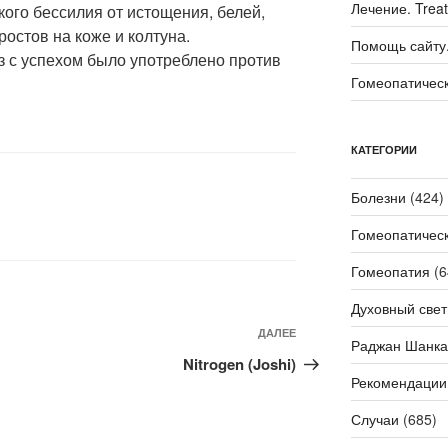
Лечение. Trea
кого бессилия от истощения, белей,
ростов на коже и колтуна.
Помощь сайту. 
з с успехом было употреблено против
Гомеопатичес
КАТЕГОРИИ
Болезни
(424)
Гомеопатичес
Гомеопатия
(6
Духовный свет
Следующая
ДАЛЕЕ
Раджан Шанка
запись
Nitrogen (Joshi)
Рекомендации
Случаи
(685)