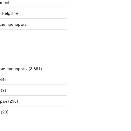
tment
Help site
кие препараты
кие препараты
(3 891)
44)
(9)
ран
(298)
(20)