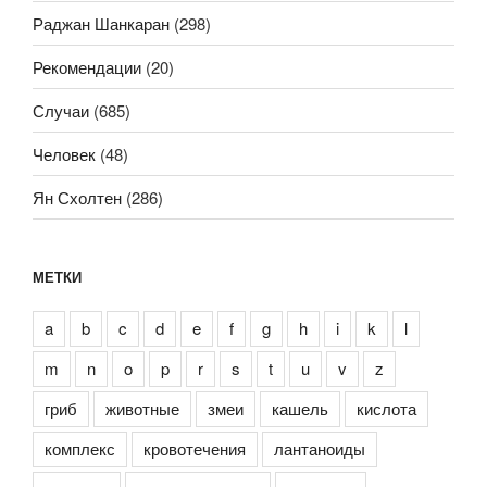
Раджан Шанкаран
(298)
Рекомендации
(20)
Случаи
(685)
Человек
(48)
Ян Схолтен
(286)
МЕТКИ
a
b
c
d
e
f
g
h
i
k
l
m
n
o
p
r
s
t
u
v
z
гриб
животные
змеи
кашель
кислота
комплекс
кровотечения
лантаноиды