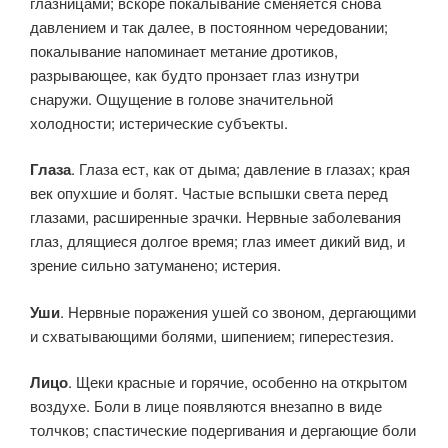
глазницами; вскоре покалывание сменяется снова
давлением и так далее, в постоянном чередовании;
покалывание напоминает метание дротиков,
разрывающее, как будто пронзает глаз изнутри
снаружи. Ощущение в голове значительной
холодности; истерические субъекты.
Глаза
. Глаза ест, как от дыма; давление в глазах; края
век опухшие и болят. Частые вспышки света перед
глазами, расширенные зрачки. Нервные заболевания
глаз, длящиеся долгое время; глаз имеет дикий вид, и
зрение сильно затуманено; истерия.
Уши
. Нервные поражения ушей со звоном, дергающими
и схватывающими болями, шипением; гиперестезия.
Лицо
. Щеки красные и горячие, особенно на открытом
воздухе. Боли в лице появляются внезапно в виде
толчков; спастические подергивания и дергающие боли