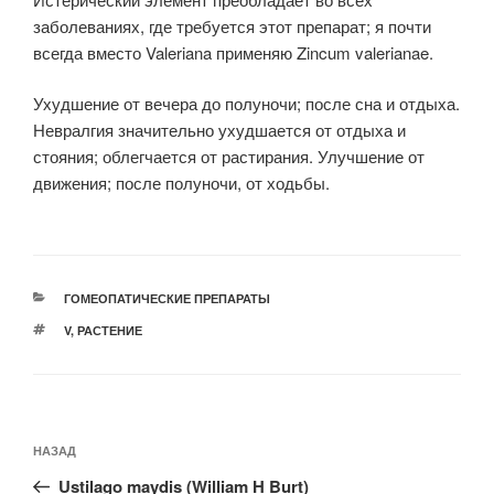
заболеваниях, где требуется этот препарат; я почти
всегда вместо Valeriana применяю Zincum valerianae.
Ухудшение от вечера до полуночи; после сна и отдыха.
Невралгия значительно ухудшается от отдыха и
стояния; облегчается от растирания. Улучшение от
движения; после полуночи, от ходьбы.
РУБРИКИ
ГОМЕОПАТИЧЕСКИЕ ПРЕПАРАТЫ
МЕТКИ
V
,
РАСТЕНИЕ
Навигация
Предыдущая
НАЗАД
по
запись:
записям
Ustilago maydis (William H Burt)