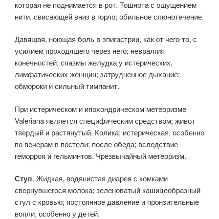
которая не поднимается в рот. Тошнота с ощущением
нити, свисающей вниз в горло; обильное слюнотечение.
Давящая, ноющая боль в эпигастрии, как от чего-то, с
усилием проходящего через него; невралгия
конечностей; спазмы желудка у истерических,
лимфатических женщин; затрудненное дыхание;
обмороки и сильный тимпанит.
При истерическом и ипохондрическом метеоризме
Valeriana является специфическим средством; живот
твердый и растянутый. Колика; истерическая, особенно
по вечерам в постели; после обеда; вследствие
геморроя и гельминтов. Чрезвычайный метеоризм.
Стул
. Жидкая, водянистая диарея с комками
свернувшегося молока; зеленоватый кашицеобразный
стул с кровью; постоянное давление и пронзительные
вопли, особенно у детей.