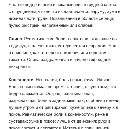
Частые подергивания и покалывания в грудной клетке
с ощущением, что нечто выдавливается наружу; хуже в
нижней части груди. Покалывания в области сердца;
пульс быстрый, напряженный или слабый.
Спина
. Ревматические боли в лопатках, отдающие по
ходу рук, в плечи, лицо; истерическая невралгия. Боль
в пояснице, как от переохлаждения или поднятия
тяжести. Спина раздраженная в начале тифоидной
лихорадки.
Конечности
. Невралгия, боль невыносима. Ишиас.
Боль невыносимая во время стояния, с чувством, что
бедро сломается. Острая, схватывающая,
разрывающая боль в задних мышцах, особенно голени;
лучше утром и от растирания; хуже ближе к вечеру и в
покое. Ревматические боли в конечностях, реже в
суставах; хуже в покое; лучше от движения; руки в
покое дрожат и дергаются. Истерия с повышенной