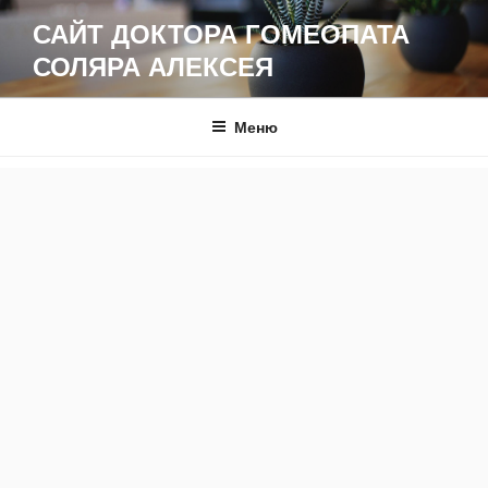
Перейти
САЙТ ДОКТОРА ГОМЕОПАТА
к
СОЛЯРА АЛЕКСЕЯ
содержимому
Меню