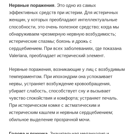
Нервные поражения
. Это одно из самых
эффективных средств при истерии. Для истеричных
женщин, у которых преобладают интеллектуальные
способности, это очень полезное средство; когда мы
обнаруживаем чрезмерную нервную возбудимость;
истерические спазмы; боязнь и дрожь с
сердцебиением. При всех заболеваниях, где показана
Valeriana, преобладает истерический элемент.
Нервные поражения, возникающие у лиц с возбудимым
темпераментом. При ипохондрии она успокаивает
нервы, устраняет возбуждение кровообращения,
убирает слабость, способствует сну и вызывает
чувство спокойствия и комфорта; устраняет печаль.
При истерическом комке с астматическим и
истерическим кашлем и нервным сердцебиением;
обильное выделение прозрачной мочи.
Голова и психика
. Значительная меланхолия и