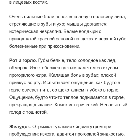
в лицевых костях.
Очень сильные боли через всю левую половину лица,
стреляющие в зубы и ухо; мышцы дергаются;
истерическая невралгия. Белые волдыри с
приподнятой красной основой на щеках и верхней губе,
болезненные при прикосновении.
Рот и горло
. Губы белые, тело холодное как лед,
обморок. Язык обложен густым налетом со вкусом
прогорклого жира. Жалящая боль в зубах; плохой
привкус во рту. Испытывает ощущение, как будто в
горле свисает нить, со щекотанием глубоко в горле.
Ощущение, будто что-то теплое поднимается в горле,
прекращая дыхание. Комок истерический. Ненасытный
голод с тошнотой.
Желудок
. Отрыжка тухлыми яйцами утром при
пробуждении; изжога, давится прогорклой жидкостью,