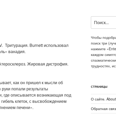
Искать:
Чтобы подобра
поиск три (лу
V. Тритурация. Burnett использовал
нажмите «Ente
ль» ванадия.
каждом симпт
спазматически
 Атеросклероз. Жировая дистрофия.
трудностях, и
сывает, как он пришел к мысли об
СТРАНИЦЫ
 руки попали результаты
, где описывается возникающая под
О сайте. About 
 гибель клеток, с высвобождением
тнением печени».
Обратная связ