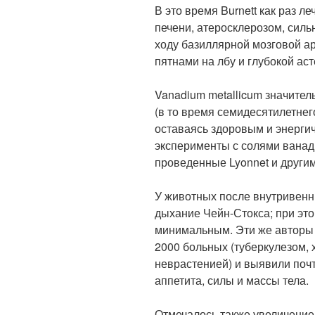
В это время Burnett как раз 
печени, атеросклерозом, сил
ходу базиллярной мозговой а
пятнами на лбу и глубокой ас
Vanadium metallicum значител
(в то время семидесятилетнег
оставаясь здоровым и энергич
эксперименты с солями ванади
проведенные Lyonnet и други
У животных после внутривенн
дыхание Чейн-Стокса; при эт
минимальным. Эти же авторы 
2000 больных (туберкулезом,
неврастенией) и выявили поч
аппетита, силы и массы тела.
Отмечалось также увеличение