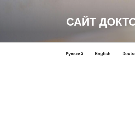
Перейти
к
САЙТ ДОКТ
содержимому
Русский
English
Deuts