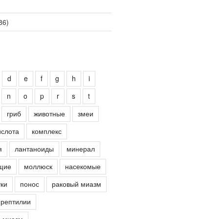
86)
d
e
f
g
h
i
n
o
p
r
s
t
гриб
животные
змеи
ислота
комплекс
я
лантаноиды
минерал
щие
моллюск
насекомые
ки
понос
раковый миазм
рептилии