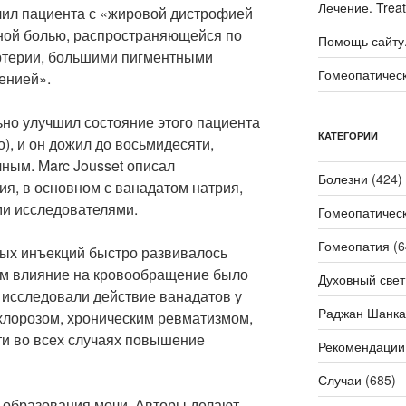
Лечение. Trea
лечил пациента с «жировой дистрофией
ьной болью, распространяющейся по
Помощь сайту. 
ртерии, большими пигментными
Гомеопатичес
тенией».
ьно улучшил состояние этого пациента
КАТЕГОРИИ
о), и он дожил до восьмидесяти,
ным. Marc Jousset описал
Болезни
(424)
я, в основном с ванадатом натрия,
ми исследователями.
Гомеопатичес
Гомеопатия
(6
ых инъекций быстро развивалось
ом влияние на кровообращение было
Духовный свет
исследовали действие ванадатов у
Раджан Шанка
 хлорозом, хроническим ревматизмом,
ти во всех случаях повышение
Рекомендации
Случаи
(685)
 образования мочи. Авторы делают