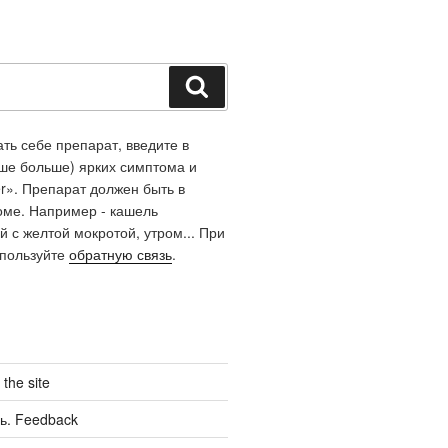
Поиск
ть себе препарат, введите в
чше больше) ярких симптома и
r». Препарат должен быть в
оме. Например - кашель
й с желтой мокротой, утром... При
спользуйте
обратную связь
.
the site
ь. Feedback