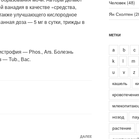
Человек
(48)
й ванадия в качестве «средства,
 также улучшающего кислородное
Ян Схолтен
(2
анная доза — 5 мг в сутки, трижды в
МЕТКИ
a
b
c
строфия — Phos., Ars. Болезнь
 — Tub., Вас.
k
l
m
u
v
z
кашель
к
кровотечени
млекопитаю
нозод
пау
растение
Следующая
ДАЛЕЕ