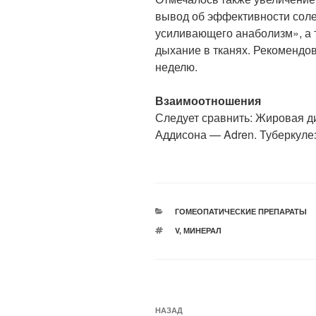
вывод об эффективности соле
усиливающего анаболизм», а
дыхание в тканях. Рекомендов
неделю.
Взаимоотношения
Следует сравнить: Жировая ди
Аддисона — Adren. Туберкулез
РУБРИКИ
ГОМЕОПАТИЧЕСКИЕ ПРЕПАРАТЫ
МЕТКИ
V
,
МИНЕРАЛ
Навигация
Предыдущая
НАЗАД