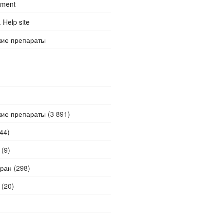
tment
Help site
кие препараты
кие препараты
(3 891)
44)
(9)
ран
(298)
(20)