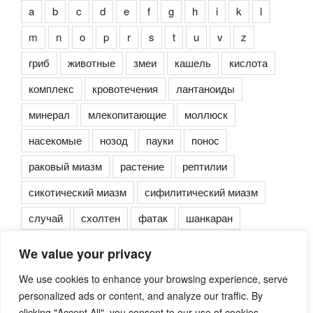
a
b
c
d
e
f
g
h
i
k
l
m
n
o
p
r
s
t
u
v
z
гриб
животные
змеи
кашель
кислота
комплекс
кровотечения
лантаноиды
минерал
млекопитающие
моллюск
насекомые
нозод
пауки
понос
раковый миазм
растение
рептилии
сикотический миазм
сифилитический миазм
случай
схолтен
фатак
шанкаран
We value your privacy
We use cookies to enhance your browsing experience, serve
personalized ads or content, and analyze our traffic. By
clicking "Accept All", you consent to our use of cookies.