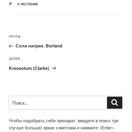
МЕТКИ
V
,
РАСТЕНИЕ
Навигация
Предыдущая
НАЗАД
по
запись:
записям
Соли натрия. Borland
Следующая
ДАЛЕЕ
запись
Kreosotum (Clarke)
Искать:
Поиск
Чтобы подобрать себе препарат, введите в поиск три
(лучше больше) ярких симптома и нажмите «Enter».