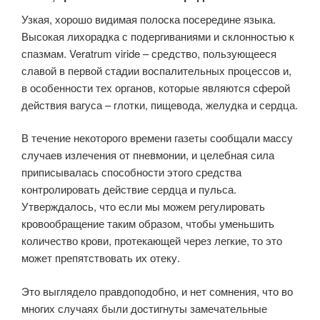
Узкая, хорошо видимая полоска посередине языка.
Высокая лихорадка с подергиваниями и склонностью к
спазмам. Veratrum viride – средство, пользующееся
славой в первой стадии вос­палительных процессов и,
в особенности тех органов, которые являются сфе­рой
действия вагуса – глотки, пищевода, желудка и сердца.
В течение некоторого времени газеты сообщали массу
случаев излечения от пневмонии, и целебная сила
приписывалась способности этого средства
контролиро­вать действие сердца и пульса.
Утверждалось, что если мы можем регули­ровать
кровообращение таким образом, чтобы уменьшить
количество крови, протекающей через легкие, то это
может препятствовать их отеку.
Это вы­глядело правдоподобно, и нет сомнения, что во
многих случаях были дос­тигнуты замечательные