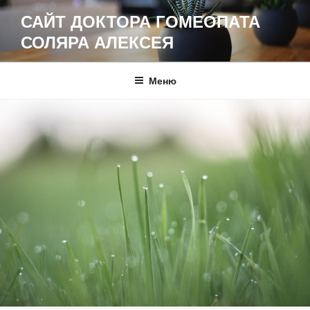
Перейти
САЙТ ДОКТОРА ГОМЕОПАТА
к
СОЛЯРА АЛЕКСЕЯ
содержимому
Меню