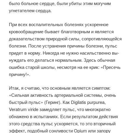
было больное сердце, были убиты этим могучим
угнетателем сердца.
При всех воспалительных болезнях ускоренное
кровообращение бывает благотворным и является
доказатель­ством природной силы, сопротивляющейся
болезни. После устранения при­чины болезни, пульс
придет в норму. Никогда не нужно насильственно вы­
нуждать его делаться нормальным. Здесь обычная
ошибка старой школы, несмотря на ее крик: «Пресечь
причину!».
Итак, я считаю, что основным является симптом:
«Сильная активность артериальной системы, очень
быс­трый пульс» (Геринг). Как Digilatis purpurea,
Veratrum viride замедляет пульс, что многократно
обнажено в испытаниях. Если результатом действия
этого средства пульс ускоряется, то это вторичный
эффект, подобный сонли­вости Opium или запору