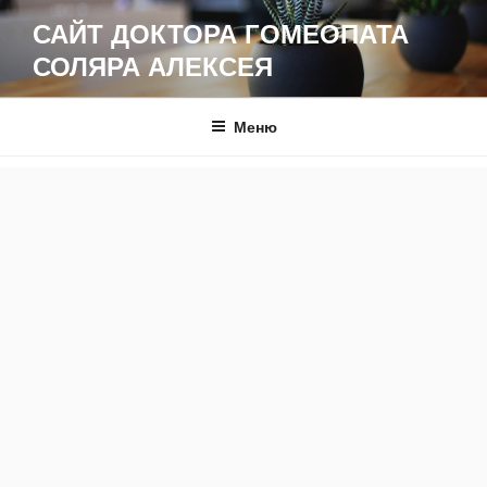
Перейти
САЙТ ДОКТОРА ГОМЕОПАТА
к
СОЛЯРА АЛЕКСЕЯ
содержимому
Меню