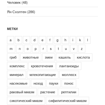
Человек
(48)
Ян Схолтен
(286)
МЕТКИ
a
b
c
d
e
f
g
h
i
k
l
m
n
o
p
r
s
t
u
v
z
гриб
животные
змеи
кашель
кислота
комплекс
кровотечения
лантаноиды
минерал
млекопитающие
моллюск
насекомые
нозод
пауки
понос
раковый миазм
растение
рептилии
сикотический миазм
сифилитический миазм