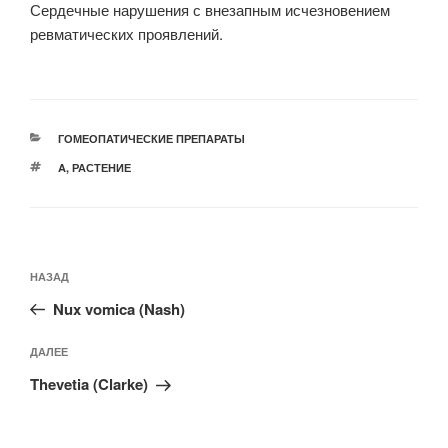
Сердечные нарушения с внезапным исчезновением
ревматических проявлений.
РУБРИКИ
ГОМЕОПАТИЧЕСКИЕ ПРЕПАРАТЫ
МЕТКИ
A
,
РАСТЕНИЕ
Навигация
Предыдущая
НАЗАД
по
запись:
записям
Nux vomica (Nash)
Следующая
ДАЛЕЕ
запись
Thevetia (Clarke)