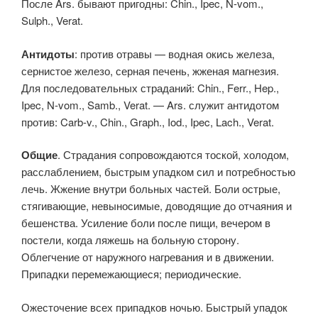
После Ars. быва­ют пригодны: Chin., Ipec, N-vom.,
Sulph., Verat.
Антидоты
: против отравы — водная окись железа,
сернистое железо, серная печень, жженая магнезия.
Для последовательных страда­ний: Chin., Ferr., Hep.,
Ipec, N-vom., Samb., Verat. — Ars. служит ан­тидотом
против: Carb-v., Chin., Graph., Iod., Ipec, Lach., Verat.
Общие
. Страдания сопровождаются тоской, холодом,
расслаб­лением, быстрым упадком сил и потребностью
лечь. Жжение внутри больных частей. Боли острые,
стягивающие, невыносимые, доводя­щие до отчаяния и
бешенства. Усиление боли после пищи, вечером в
постели, когда ляжешь на больную сторону.
Облегчение от наруж­ного нагревания и в движении.
Припадки перемежающиеся; перио­дические.
Ожесточение всех припадков ночью. Быстрый упадок