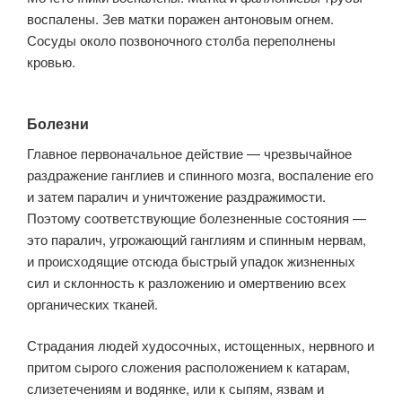
воспалены. Зев матки поражен антоновым огнем.
Сосуды около позвоночного столба переполнены
кровью.
Болезни
Главное первоначальное действие — чрезвычайное
раздражение ганглиев и спинного мозга, воспаление его
и затем паралич и уничто­жение раздражимости.
Поэтому соответствующие болезненные со­стояния —
это паралич, угрожающий ганглиям и спинным нервам,
и происходящие отсюда быстрый упадок жизненных
сил и склонность к разложению и омертвению всех
органических тканей.
Страдания людей худосочных, истощенных, нервного и
притом сырого сложения расположением к катарам,
слизетечениям и водянке, или к сыпям, язвам и