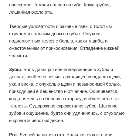
насекомое. Темная полоса на губе. Кожа грубая,
лишайная около рта.
Твердые узловатости и раковые язвы с толстым
струпом и сальным дном на губах. Опухоль
подчелюстных желез с болью, как от ушиба, и
ожесточением от прикоснове­ния. Отпадение нижней
челюсти.
Зубы
. Боль давящая или подергивание в зубах и
деснах, особенно ночью, доходящее иногда до щеки,
уха и виска, с опухолью щеки и невыносимой болью,
приводящей в бешенство и отчаяние. Осиливается,
когда ляжешь на больную сторону, и облегчается от
теплоты. Судорожное скрежетание зубов. Шатание
зубов и ощуще­ние, будто они удлинились, с опухолью
и кровоточивостью десен.
Рот.
Дурной запах изо рта. Большая сухость или