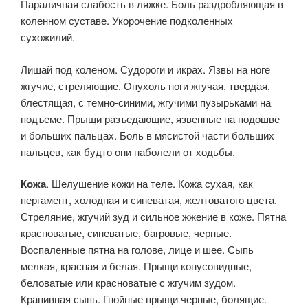
Параличная слабость в ляжке. Боль раздробляющая в
коленном суставе. Укоро­чение подколенных
сухожилий.
Лишай под коленом. Судороги и икрах. Язвы на ноге
жгучие, стреляющие. Опухоль ноги жгучая, твердая,
блестящая, с темно-синими, жгучими пузырьками на
подъ­еме. Прыщи разъедающие, язвенные на подошве
и больших пальцах. Боль в мясистой части больших
пальцев, как будто они наболели от ходьбы.
Кожа
. Шелушение кожи на теле. Кожа сухая, как
пергамент, холодная и синеватая, желтоватого цвета.
Стреляние, жгучий зуд и сильное жжение в коже. Пятна
красноватые, синеватые, багровые, черные.
Воспаленные пятна на голове, лице и шее. Сыпь
мелкая, красная и белая. Прыщи конусовидные,
беловатые или красноватые с жгучим зудом.
Крапивная сыпь. Гнойные прыщи черные, болящие.