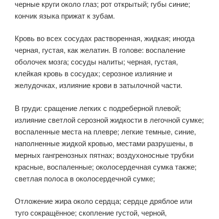
черные круги около глаз; рот открытый; губы синие;
кончик языка прижат к зубам.
Кровь во всех сосудах растворенная, жидкая; иногда
черная, густая, как желатин. В голове: воспаление
оболочек мозга; сосуды налиты; черная, густая,
клейкая кровь в сосудах; серозное излияние и
желудочках, излияние крови в затылочной части.
В груди: сраще­ние легких с подреберной плевой;
излияние светлой серозной жидкости в легочной сумке;
воспаленные места на плевре; легкие тем­ные, синие,
наполненные жидкой кровью, местами разрушены, в
мерных гангренозных пятнах; воздухоносные трубки
красные, воспаленные; околосердечная сумка также;
светлая полоса в околосердечной сумке;
Отложение жира около сердца; сердце дряблое или
туго сокращённое; скопление густой, черной,