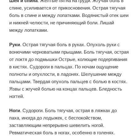
Шея и спина
. Желтые пятна на груди. Жгучая боль в
спине, усиливается от прикосновения. Острая тягучая
боль в спине и между лопатками. Водянистый отек шеи
и нижней челюсти, не причиняющий боли. Лишай
между лопатками.
Руки
. Острая тягучая боль в руках. Опухоль руки с
вонючими черноватыми прыщами. Боль тягучая, острая
от локтя до подмышки Острые, колющие подергивания
в кистях. Судороги в пальцах. По ночам ощущение
полноты и опухлости, в ладонях. Шелушение между
пальцами. Твердая опухоль пальцев с болью в костях.
Язвы с жгучей болью на концах пальцев. Бледность
ногтей.
Ноги
. Судороги. Боль тягучая, острая в ляжках до
паха, иногда до лодыжек, с беспокойством,
заставляющим непрерывно шевелить ногой.
Ревматическая боль в ногах, особенно в голенях.