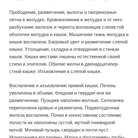
Прободения, размягчения, выпоты и гангренозные
пятна в желудке. Кровоизлияния в желудке и от него
разбухание железок и чернота волоконцев слизистой
оболочки желудка и кишок. Мышечная ткань желудка и
кишок воспа­лена. Багровый цвет и размягчение слепой
кишки. Утолщения, складки и отвердения в стенках
кишок. Кишки местами лишены ес­тественной своей
слизи и эпителия. Обилие желчи в двенадцатипер­
стной кишке. Изъязвления в слепой кишке.
Воспаление и изъязвле­ние прямой кишки. Печень
увеличена в объеме, бледная и твердая или же
размягченная. Пузырек наполнен желчью. Селезенка
пере­полнена кровью и размягчена. Поджелудочная
железа воспалена. Почки в конгестивном состоянии;
полости их наполнены густой, мутной гноевидной
мочой. Мочевой пузырь сморщен и почти пуст.
Мочеточники воспалены. Матка и фаллопиевы трубы