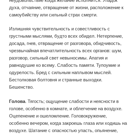
духа, отчаяние, отвращение от жизни, расположе­ние к
самоубийству или сильный страх смерти.
Излишняя чувстви­тельность и совестливость с
грустными мыслями, будто всех обидел. Нетерпение,
досада, гнев, отвращение от разговора, обидчивость,
чрезвычайная впечатлительность всех органов: шум,
разговор, силь­ный свет невыносимы. Апатия и
равнодушие ко всему. Слабость памяти. Тупоумие и
одурелость. Бред с сильным наплывом мыслей.
Бестолковая болтовня и странные выходки.
Бешенство.
Голова
. Тягость; ощущение слабости и неясности в
голове, особенно в комнате, и облегчение на воздухе.
Оцепенение и оше­ломление. Головокружение,
особенно вечером, когда закроешь глаза или ходишь на
воздухе. Шатание с опасностью упасть, опьянение,