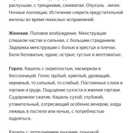
распухшая, с трещинами, синеватая. Опухоль . яичек.
Ночные поллюции. Истечение секрета предстательной
железы во время поносных испражнений.
Женские
. Половое возбу­ждение. Менструация
слишком частая и сильная, с большим страда­нием.
Задержка менструации с болью в крестце и плечах.
Бели беловатые, едкие, острые, густые и желтоватые.
Горло
. Кашель с охриплостью, насморком и
бессонницей. Голос грубый, хриплый, дрожащий,
неровный, то сильный, то слабый. Постоянные слизи в
гортани и груди. Ощущение сухости и жжения гортани.
Судорожное сжатие. Кашель сухой, глубокий,
утомитель­ный, сотрясающий особенно вечером, когда
лежишь в постели или ночью, с потребностью
подняться.
Кашель с затруднением дыхания, одышкой,