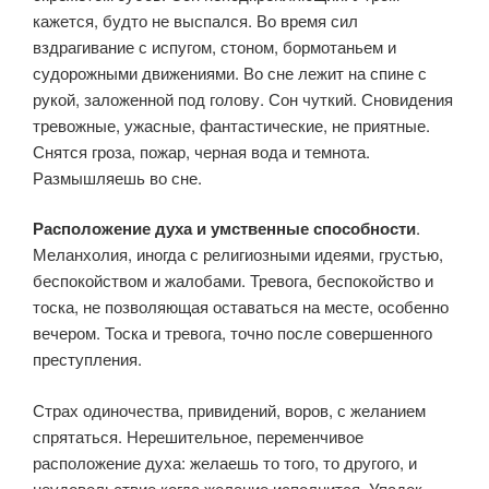
кажется, будто не выспался. Во время сил
вздрагивание с испугом, стоном, бормотаньем и
судорожными движениями. Во сне лежит на спине с
рукой, заложенной под голову. Сон чуткий. Сновидения
тревожные, ужасные, фантастические, не приятные.
Снятся гроза, пожар, черная вода и темнота.
Размышляешь во сне.
Расположение духа и умственные способности
.
Меланхолия, иногда с религиозными идеями, грустью,
беспокойством и жалоба­ми. Тревога, беспокойство и
тоска, не позволяющая оставаться на месте, особенно
вечером. Тоска и тревога, точно после совершенно­го
преступления.
Страх одиночества, привидений, воров, с желани­ем
спрятаться. Нерешительное, переменчивое
расположение духа: желаешь то того, то другого, и
неудовольствие когда желание ис­полнится. Упадок