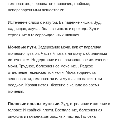
темноватого, черноватого; вонючие, гнойные;
непереваренными веществами.
Истечение слизи с натугой. Выпадение кишки. Зуд,
саднящая, жгучая боль в кишках и проходе. Зуд и
стреляние в геморроидальных шишках.
Мочевые пути
. Задержание мочи, как от паралича
мочевого пузыря. Частый позыв на мочу с обильными
истечением. Недержание и непроизвольное истечение
мочи. Трудное, болезненное мочение. . Редкое
отделение темно-желтой мочи. Моча водянистая,
зеленоватая, темноватая или мутная со слизистым
осадком. Кровянистая. Жжение в канале во время
мочения.
Половые органы мужские
. Зуд, стреляние и жжение в
головке И крайней плоти. Воспаление, болезненная
опухоль и гангрена детородных частей. Головка