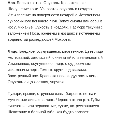
Нос
. Боль в костях. Опухоль. Кровотечение.
Шелушение кожи. Узловатая опухоль в ноздрях.
Изъязвление на поверхности ноздрей с Истечением
сукровичного вонючего гноя. Запах смолы или серы в
носу. Чиханье. Сухость в ноздрях. Насморк текучий с
заложением Носа, жжением в ноздрях и истечением
водянистой разъедающей Мокроты.
Лицо
. Бледное, осунувшееся, мертвенное. Цвет лица
желтоватый, землистый, синеватый или зеленоватый.
Измененное, осунувшееся лицо с судорожным
искажением черт. Темные круги под глазами.
Заостренный нос. Краснота носа и одутлость лица.
Опухоль лица жесткая, упругая.
Пузыри, прыщи, струпные язвы, багровые пятна и
мучнистые лишаи на лице. Чернота около рта. Губы
синева­тые или черноватые, сухие, потрескавшиеся.
Щекотание в больной губе, как будто ползает