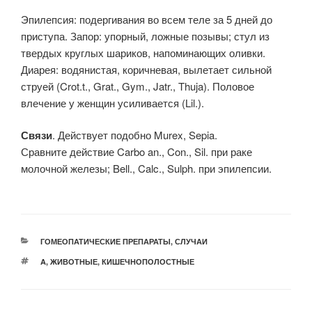
Эпилепсия: подергивания во всем теле за 5 дней до
приступа. Запор: упорный, ложные позывы; стул из
твердых круглых шариков, напоминающих оливки.
Диарея: водянистая, коричневая, вылетает сильной
струей (Crot.t., Grat., Gym., Jatr., Thuja). Половое
влечение у женщин усиливается (Lil.).
Связи
. Действует подобно Murex, Sepia.
Сравните действие Carbo an., Con., Sil. при раке
молочной железы; Bell., Calc., Sulph. при эпилепсии.
РУБРИКИ
ГОМЕОПАТИЧЕСКИЕ ПРЕПАРАТЫ
,
СЛУЧАИ
МЕТКИ
A
,
ЖИВОТНЫЕ
,
КИШЕЧНОПОЛОСТНЫЕ