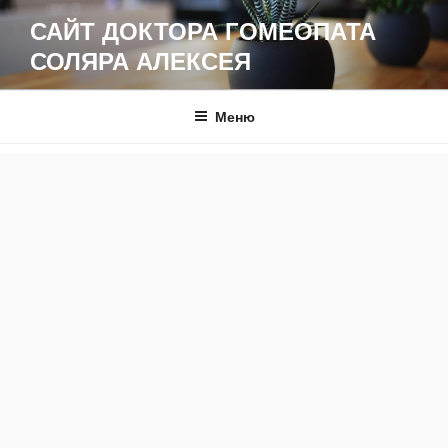
Перейти
САЙТ ДОКТОРА ГОМЕОПАТА
к
СОЛЯРА АЛЕКСЕЯ
содержимому
Меню