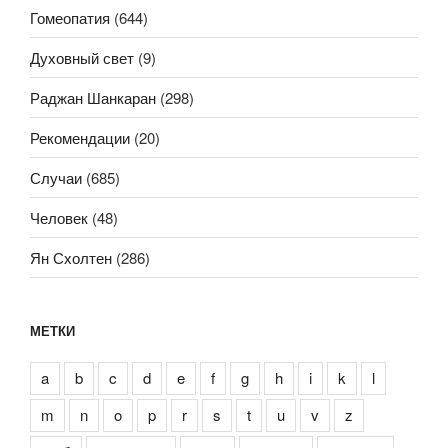
Гомеопатия
(644)
Духовный свет
(9)
Раджан Шанкаран
(298)
Рекомендации
(20)
Случаи
(685)
Человек
(48)
Ян Схолтен
(286)
МЕТКИ
a
b
c
d
e
f
g
h
i
k
l
m
n
o
p
r
s
t
u
v
z