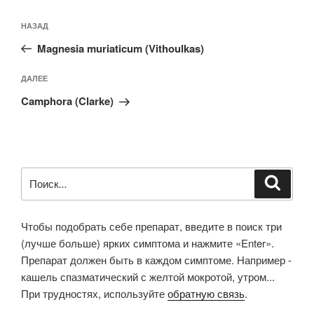
Навигация
Предыдущая
НАЗАД
по
запись:
записям
Magnesia muriaticum (Vithoulkas)
Следующая
ДАЛЕЕ
запись
Camphora (Clarke)
Искать:
Поиск
Чтобы подобрать себе препарат, введите в поиск три
(лучше больше) ярких симптома и нажмите «Enter».
Препарат должен быть в каждом симптоме. Например -
кашель спазматический с желтой мокротой, утром...
При трудностях, используйте
обратную связь
.