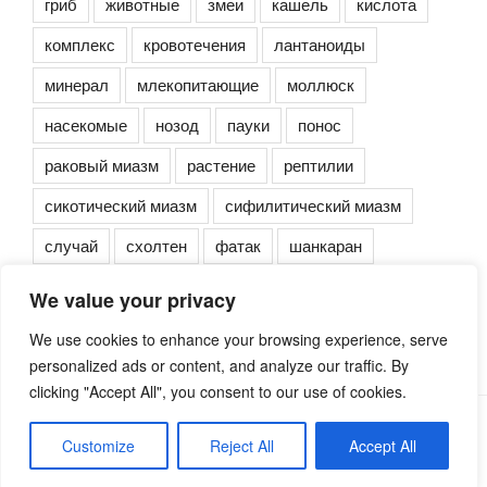
гриб
животные
змеи
кашель
кислота
комплекс
кровотечения
лантаноиды
минерал
млекопитающие
моллюск
насекомые
нозод
пауки
понос
раковый миазм
растение
рептилии
сикотический миазм
сифилитический миазм
случай
схолтен
фатак
шанкаран
We value your privacy
We use cookies to enhance your browsing experience, serve
personalized ads or content, and analyze our traffic. By
clicking "Accept All", you consent to our use of cookies.
Сайт работает на WordPress
Customize
Reject All
Accept All