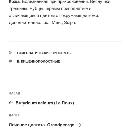
Кожа
. Болезненная при прикосновении. Веснушки.
Трещины. Рубцы, шрамы приподнятые и
отличающиеся цветом от окружающей кожи.
Дополнительно. Iod., Merc, Sulph.
РУБРИКИ
ГОМЕОПАТИЧЕСКИЕ ПРЕПАРАТЫ
МЕТКИ
B
,
КИШЕЧНОПОЛОСТНЫЕ
Навигация
Предыдущая
НАЗАД
по
запись:
записям
Butyricum acidum (Le Roux)
Следующая
ДАЛЕЕ
запись
Лечение цистита. Grandgeorge