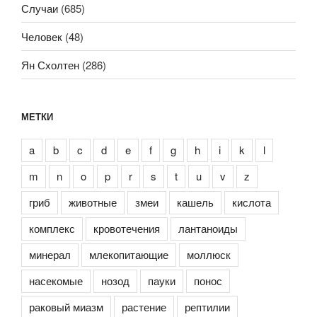
Случаи
(685)
Человек
(48)
Ян Схолтен
(286)
МЕТКИ
a
b
c
d
e
f
g
h
i
k
l
m
n
o
p
r
s
t
u
v
z
гриб
животные
змеи
кашель
кислота
комплекс
кровотечения
лантаноиды
минерал
млекопитающие
моллюск
насекомые
нозод
пауки
понос
раковый миазм
растение
рептилии