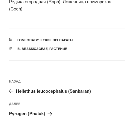
Редька огородная (Raph). Ложечница приморская
(Coch).
РУБРИКИ
ГОМЕОПАТИЧЕСКИЕ ПРЕПАРАТЫ
МЕТКИ
B
,
BRASSICACEAE
,
РАСТЕНИЕ
Навигация
Предыдущая
НАЗАД
по
запись:
записям
Heliethus leucocephalus (Sankaran)
Следующая
ДАЛЕЕ
запись
Pyrogen (Phatak)