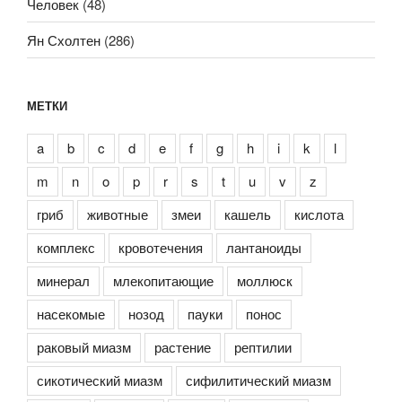
Человек
(48)
Ян Схолтен
(286)
МЕТКИ
a
b
c
d
e
f
g
h
i
k
l
m
n
o
p
r
s
t
u
v
z
гриб
животные
змеи
кашель
кислота
комплекс
кровотечения
лантаноиды
минерал
млекопитающие
моллюск
насекомые
нозод
пауки
понос
раковый миазм
растение
рептилии
сикотический миазм
сифилитический миазм