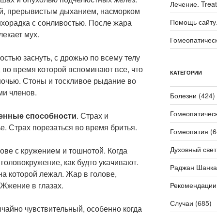
Лечение. Trea
ой, прерывистым дыханием, насморком
ихорадка с сонливостью. После жара
Помощь сайту. 
лекает мух.
Гомеопатичес
остью заснуть, с дрожью по всему телу
, во время которой вспоминают все, что
КАТЕГОРИИ
ночью. Стоны и тоскливое рыдание во
и членов.
Болезни
(424)
Гомеопатичес
венные способности
. Страх и
е. Страх порезаться во время бритья.
Гомеопатия
(6
Духовный свет
лове с кружением и тошнотой. Когда
 головокружение, как будто укачивают.
Раджан Шанка
на которой лежал. Жар в голове,
 Жжение в глазах.
Рекомендации
Случаи
(685)
ычайно чувствительный, особенно когда