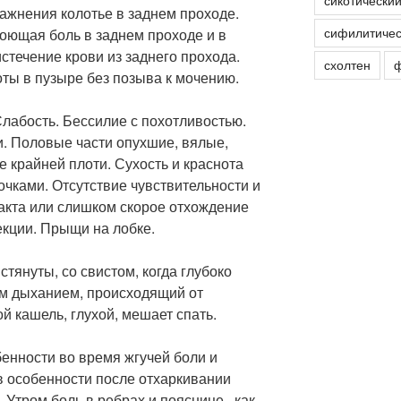
сикотически
ажнения колотье в заднем проходе.
сифилитичес
оющая боль в заднем проходе и в
стечение крови из заднего прохода.
схолтен
ф
ы в пузыре без позыва к мочению.
Слабость. Бессилие с похотливостью.
. Половые части опухшие, вялые,
 крайней плоти. Сухость и краснота
очками. Отсутствие чувствительности и
акта или слишком скорое отхождение
екции. Прыщи на лобке.
 стянуты, со свистом, когда глубоко
м дыханием, происходящий от
й кашель, глухой, мешает спать.
бенности во время жгучей боли и
 в особенности после отхаркивании
 Утром боль в ребрах и пояснице , как