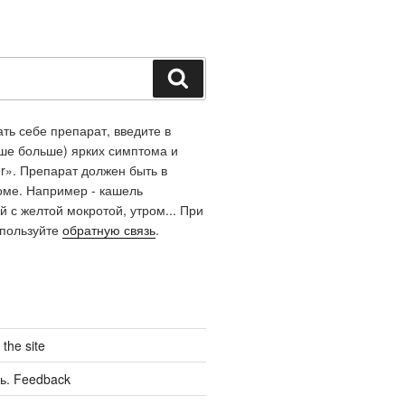
Поиск
ть себе препарат, введите в
чше больше) ярких симптома и
r». Препарат должен быть в
оме. Например - кашель
й с желтой мокротой, утром... При
спользуйте
обратную связь
.
the site
ь. Feedback