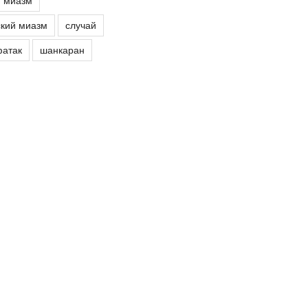
й миазм
кий миазм
случай
атак
шанкаран