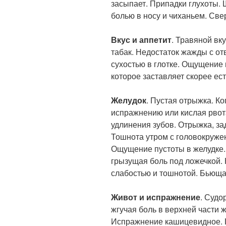
засыпает. Припадки глухоты. 
болью в носу и чиханьем. Све
Вкус и аппетит
. Травяной вк
табак. Недостаток жажды с о
сухостью в глотке. Ощущение п
которое заставляет скорее ест
Желудок
. Пустая отрыжка. Ког
испражнению или кислая рво
удлинения зубов. Отрыжка, з
Тошнота утром с головокруже
Ощущение пустоты в желудке.
грызущая боль под ложечкой. 
слабостью и тошнотой. Бьюща
Живот и испражнение
. Судо
жгучая боль в верхней части 
Испражнение кашицевидное. П