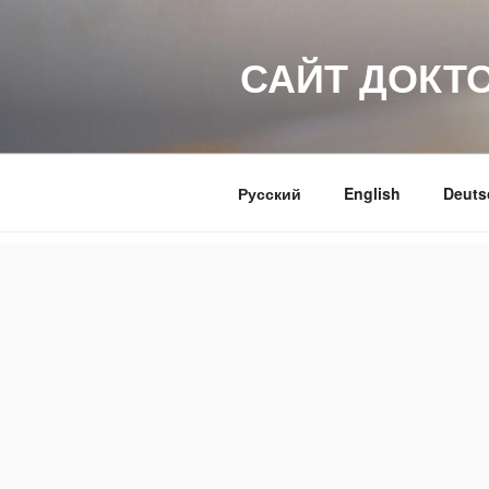
Перейти
к
САЙТ ДОКТ
содержимому
Русский
English
Deuts