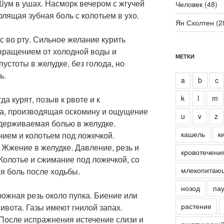
Шум в ушах. Насморк вечером с жгучей
Человек
(48)
рлящая зубная боль с колотьем в ухо.
Ян Схолтен
(2
ус во рту. Сильное желание курить
твращением от холодной воды и
МЕТКИ
устоты в желудке, без голода, но
ь.
a
b
c
k
l
m
да курят, позыв к рвоте и к
та, производящая оскомину и ощущение
u
v
z
адерживаемая болью в желудке.
кашель
к
нием и колотьем под ложечкой.
 Жжение в желудке. Давление, резь и
кровотечени
Колотье и сжимание под ложечкой, со
млекопитаю
я боль после ходьбы.
нозод
пау
рожная резь около пупка. Биение или
растение
живота. Газы имеют гнилой запах.
осле испражнения истечение слизи и