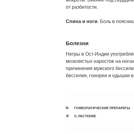
от разбитости.
Спина и ноги
. Боль в поясниц
Болезни
Негры в Ост-Индии употребля
мозолистых наростов на ногах
причинения мужского бессили
бессилия, гонореи и одышки 
РУБРИКИ
ГОМЕОПАТИЧЕСКИЕ ПРЕПАРАТЫ
МЕТКИ
C
,
РАСТЕНИЕ