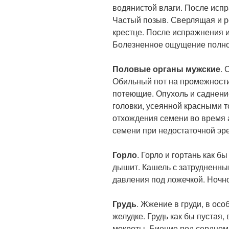
водянистой влаги. После испр
Частый позыв. Сверлящая и р
крестце. После испражнения и
Болезненное ощущение полнот
Половые органы мужские
. 
Обильный пот на промежности
потеющие. Опухоль и саднение
головки, усеянной красными т
отхождения семени во время 
семени при недостаточной эр
Горло
. Горло и гортань как бы
дышит. Кашель с затрудненны
давления под ложечкой. Ночно
Грудь
. Жжение в груди, в осо
желудке. Грудь как бы пустая,
мокроты. Биение под сердцем.