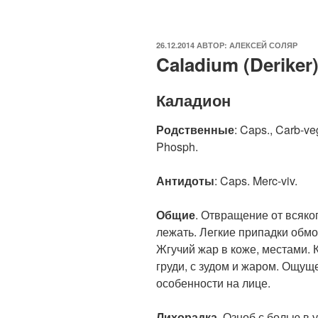
ОПУБЛИКОВАНО
26.12.2014
АВТОР:
АЛЕКСЕЙ СОЛЯР
Caladium (Deriker
Каладион
Родственные
: Caps., Carb-veg
Phosph.
Антидоты
: Caps. Merc-viv.
Общие
. Отвращение от всяко
лежать. Легкие припадки обмо
Жгучий жар в коже, местами. 
груди, с зудом и жаром. Ощуще
особенности на лице.
Лихорадка
. Озноб с болью в