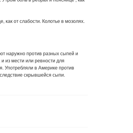
е, как от слабости. Колотье в мозолях.
ют наружно против разных сыпей и
 и из мести или ревности для
я. Употребляли в Америке против
вследствие скрывшейся сыпи.