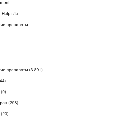
tment
Help site
кие препараты
кие препараты
(3 891)
44)
(9)
ран
(298)
(20)