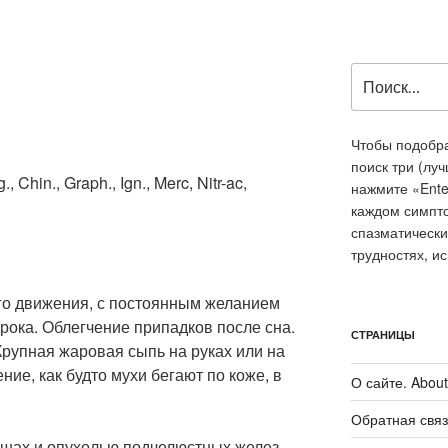
Искать:
)
Чтобы подобра
поиск три (лу
., Chin., Graph., Ign., Merc, Nitr-ac,
нажмите «Ente
каждом симпт
спазматически
трудностях, и
го движения, с постоянным желанием
рока. Облегчение припадков после сна.
СТРАНИЦЫ
Крупная жаровая сыпь на руках или на
ние, как будто мухи бегают по коже, в
О сайте. About 
Обратная связ
 ушах и опухолью подчелюстных желез.