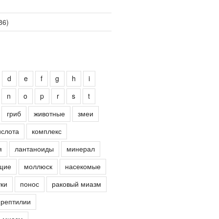
86)
d
e
f
g
h
i
n
o
p
r
s
t
гриб
животные
змеи
ислота
комплекс
я
лантаноиды
минерал
щие
моллюск
насекомые
ки
понос
раковый миазм
рептилии