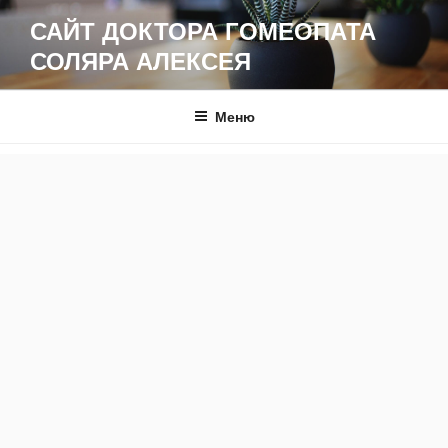
Перейти
САЙТ ДОКТОРА ГОМЕОПАТА
к
СОЛЯРА АЛЕКСЕЯ
содержимому
Меню