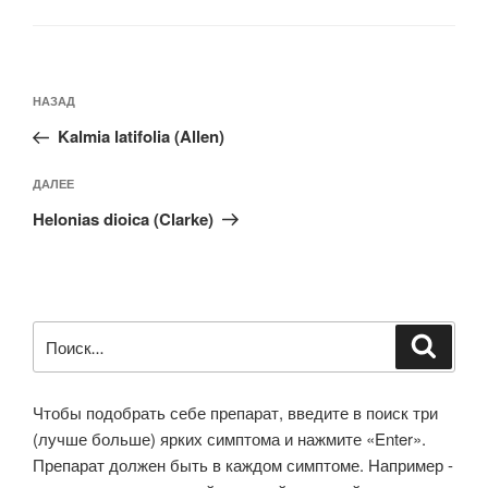
Навигация
Предыдущая
НАЗАД
по
запись:
записям
Kalmia latifolia (Allen)
Следующая
ДАЛЕЕ
запись
Helonias dioica (Clarke)
Искать:
Поиск
Чтобы подобрать себе препарат, введите в поиск три
(лучше больше) ярких симптома и нажмите «Enter».
Препарат должен быть в каждом симптоме. Например -