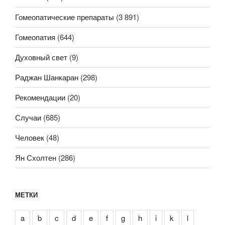
Гомеопатические препараты
(3 891)
Гомеопатия
(644)
Духовный свет
(9)
Раджан Шанкаран
(298)
Рекомендации
(20)
Случаи
(685)
Человек
(48)
Ян Схолтен
(286)
МЕТКИ
a
b
c
d
e
f
g
h
i
k
l