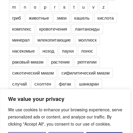
m
n
o
p
r
s
t
u
v
z
гриб
животные
змеи
кашель
кислота
комплекс
кровотечения
лантаноиды
минерал
млекопитающие
моллюск
насекомые
нозод
пауки
понос
раковый миазм
растение
рептилии
сикотический миазм
сифилитический миазм
случай
схолтен
фатак
шанкаран
We value your privacy
We use cookies to enhance your browsing experience, serve
personalized ads or content, and analyze our traffic. By
clicking "Accept All", you consent to our use of cookies.