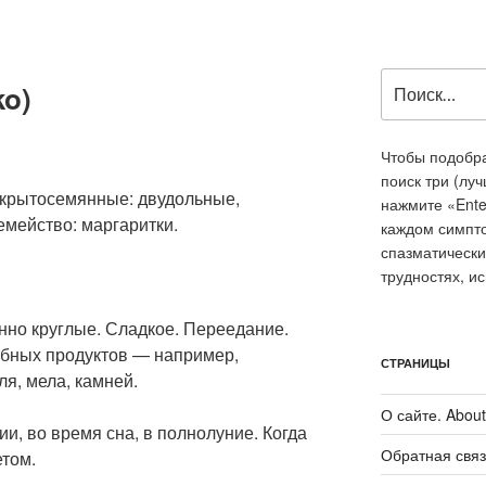
Искать:
ko)
Чтобы подобра
поиск три (лу
окрытосемянные: двудольные,
нажмите «Ente
емейство: маргаритки.
каждом симпт
спазматически
трудностях, и
енно круглые. Сладкое. Переедание.
обных продуктов — например,
СТРАНИЦЫ
ля, мела, камней.
О сайте. About 
ии, во время сна, в полнолуние. Когда
Обратная связ
етом.