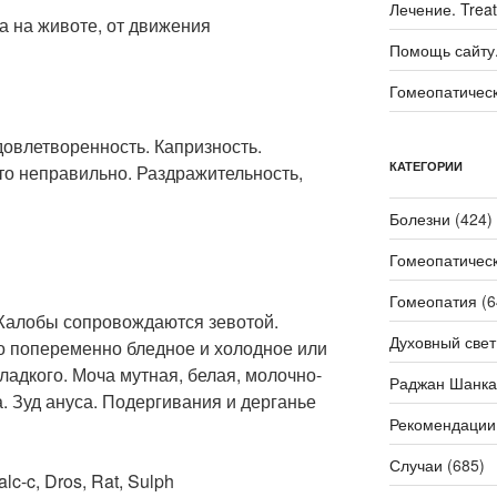
Лечение. Trea
а на животе, от движения
Помощь сайту. 
Гомеопатичес
довлетворенность. Капризность.
КАТЕГОРИИ
то неправильно. Раздражительность,
Болезни
(424)
Гомеопатичес
Гомеопатия
(6
 Жалобы сопровождаются зевотой.
Духовный свет
цо попеременно бледное и холодное или
ладкого. Моча мутная, белая, молочно-
Раджан Шанка
а. Зуд ануса. Подергивания и дерганье
Рекомендации
Случаи
(685)
lc-c, Dros, Rat, Sulph