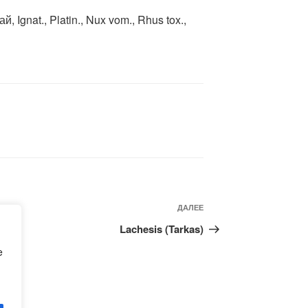
ай, Ignat., Platin., Nux vom., Rhus tox.,
Следующая
ДАЛЕЕ
запись
orge
Lachesis (Tarkas)
e