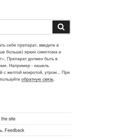
Поиск
ть себе препарат, введите в
чше больше) ярких симптома и
r». Препарат должен быть в
оме. Например - кашель
й с желтой мокротой, утром... При
спользуйте
обратную связь
.
the site
ь. Feedback