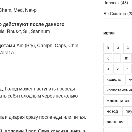
Человек
(48)
Cham, Med, Nat-p
Ян Схолтен
(2
о действуют после данного
uls, Rhus-t, Sil, Stannum
МЕТКИ
дотами
Am (Bry), Camph, Caps, Chin,
a
b
c
Verat-a
k
l
m
u
v
z
кашель
к
д. Голод может наступать посреди
кровотечени
ать себя голодным через несколько
млекопитаю
нозод
пау
та и диарея сразу после еды или питья.
растение
й. Холодный пот. Одна красная щека, а