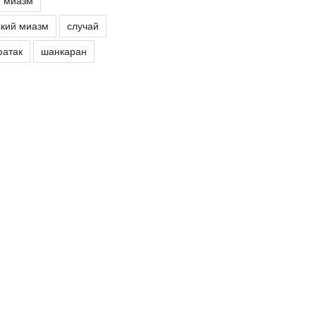
й миазм
кий миазм
случай
атак
шанкаран