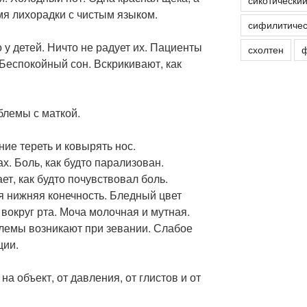
сикотически
мя лихорадки с чистым языком.
сифилитичес
 у детей. Ничто не радует их. Пациенты
схолтен
ф
 Беспокойный сон. Вскрикивают, как
блемы с маткой.
ние тереть и ковырять нос.
. Боль, как будто парализован.
т, как будто почувствовал боль.
я нижняя конечность. Бледный цвет
 вокруг рта. Моча молочная и мутная.
лемы возникают при зевании. Слабое
ции.
на объект, от давления, от глистов и от