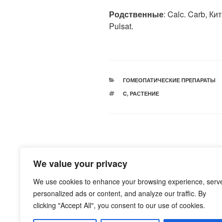
Родственные
: Calc. Carb, Кит
Pulsat.
РУБРИКИ
ГОМЕОПАТИЧЕСКИЕ ПРЕПАРАТЫ
МЕТКИ
C
,
РАСТЕНИЕ
Навигация
Предыдущая
НАЗАД
по
We value your privacy
запись:
Лечение скарлатины. Grandge
записям
We use cookies to enhance your browsing experience, serv
personalized ads or content, and analyze our traffic. By
clicking "Accept All", you consent to our use of cookies.