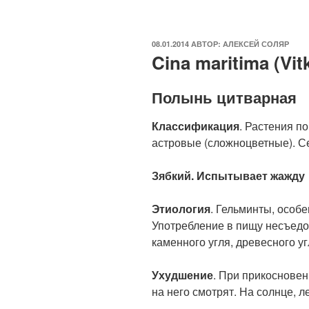
ОПУБЛИКОВАНО
08.01.2014
АВТОР:
АЛЕКСЕЙ СОЛЯР
Cina maritima (Vit
Полынь цитварная
Классификация
. Растения п
астровые (сложноцветные). С
Зябкий. Испытывает жажду
Этиология
. Гельминты, особ
Употребление в пищу несъед
каменного угля, древесного уг
Ухудшение
. При прикосновен
на него смотрят. На солнце, л