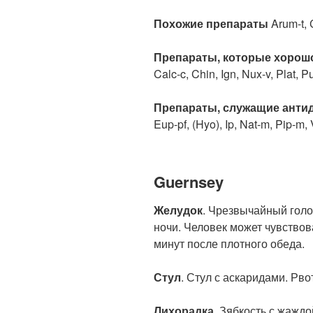
Похожие препараты
Arum-t, 
Препараты, которые хорош
Calc-c, Chin, Ign, Nux-v, Plat, P
Препараты, служащие анти
Eup-pf, (Hyo), Ip, Nat-m, Pip-m, 
Guernsey
Желудок
. Чрезвычайный голо
ночи. Человек может чувствов
минут после плотного обеда.
Стул
. Стул с аскаридами. Рво
Лихорадка
. Зябкость с жаждо