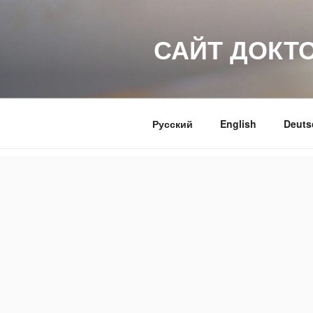
Перейти
к
САЙТ ДОКТ
содержимому
Русский
English
Deuts