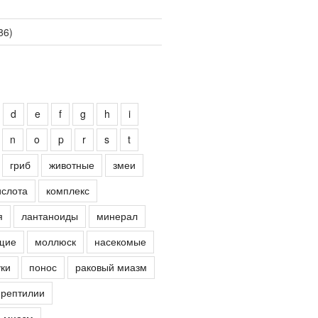
86)
d
e
f
g
h
i
n
o
p
r
s
t
гриб
животные
змеи
ислота
комплекс
я
лантаноиды
минерал
щие
моллюск
насекомые
ки
понос
раковый миазм
рептилии