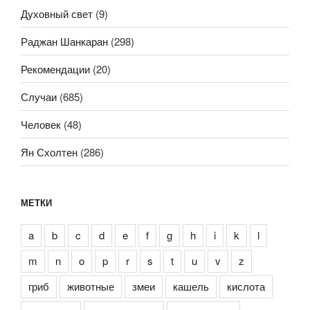
Духовный свет
(9)
Раджан Шанкаран
(298)
Рекомендации
(20)
Случаи
(685)
Человек
(48)
Ян Схолтен
(286)
МЕТКИ
a
b
c
d
e
f
g
h
i
k
l
m
n
o
p
r
s
t
u
v
z
гриб
животные
змеи
кашель
кислота