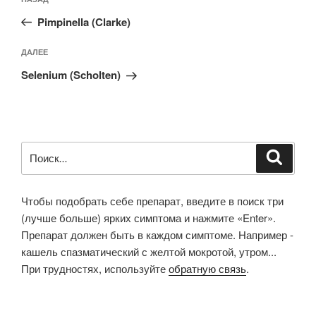
Предыдущая
по
запись:
записям
Pimpinella (Clarke)
Следующая
ДАЛЕЕ
запись
Selenium (Scholten)
Искать:
Поиск
Чтобы подобрать себе препарат, введите в поиск три
(лучше больше) ярких симптома и нажмите «Enter».
Препарат должен быть в каждом симптоме. Например -
кашель спазматический с желтой мокротой, утром...
При трудностях, используйте
обратную связь
.