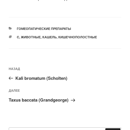
РУБРИКИ
ГОМЕОПАТИЧЕСКИЕ ПРЕПАРАТЫ
МЕТКИ
C
,
ЖИВОТНЫЕ
,
КАШЕЛЬ
,
КИШЕЧНОПОЛОСТНЫЕ
Навигация
Предыдущая
НАЗАД
по
запись:
записям
Kali bromatum (Scholten)
Следующая
ДАЛЕЕ
запись
Taxus baccata (Grandgeorge)