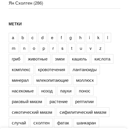
Ян Схолтен
(286)
МЕТКИ
a
b
c
d
e
f
g
h
i
k
l
m
n
o
p
r
s
t
u
v
z
гриб
животные
змеи
кашель
кислота
комплекс
кровотечения
лантаноиды
минерал
млекопитающие
моллюск
насекомые
нозод
пауки
понос
раковый миазм
растение
рептилии
сикотический миазм
сифилитический миазм
случай
схолтен
фатак
шанкаран