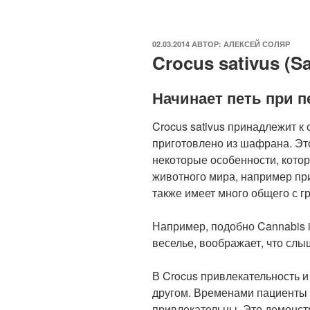
ОПУБЛИКОВАНО
02.03.2014
АВТОР:
АЛЕКСЕЙ СОЛЯР
Crocus sativus (S
Начинает петь при п
Crocus sativus принадлежит к
приготовлено из шафрана. Эт
некоторые особенности, кото
животного мира, например при
также имеет много общего с г
Например, подобно Cannabis i
веселье, воображает, что слы
В Crocus привлекательность и
другом. Временами пациенты 
привлекательны. Это демонст