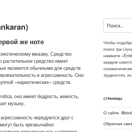
Искать:
ankaran)
ервой же ноте
Чтобы подобра
поиск три (лу
 сикотическому миазму. Средство
нажмите «Ente
о растительное средство имеет
каждом симпт
рые являются обычными для средств
спазматически
влекательность и агрессивность. Оно
трудностях, и
руппой «наркотических» средств.
ndica, оно имеет бодрость, живость,
СТРАНИЦЫ
шит музыку.
О сайте. About 
 агрессивность чередуются друг с
Обратная связ
могут быть чрезвычайно
ративное поведение как, например,