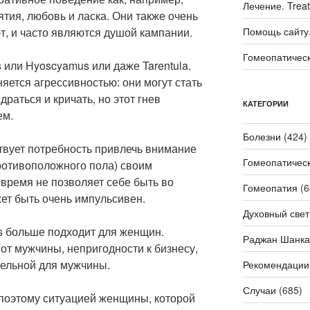
Лечение. Trea
ятия, любовь и ласка. Они также очень
т, и часто являются душой кампании.
Помощь сайту. 
Гомеопатичес
 или Hyoscyamus или даже Tarentula.
няется агрессивностью: они могут стать
раться и кричать, но этот гнев
КАТЕГОРИИ
ем.
Болезни
(424)
ствует потребность привлечь внимание
Гомеопатичес
противоположного пола) своим
 время не позволяет себе быть во
Гомеопатия
(6
жет быть очень импульсивен.
Духовный свет
us больше подходит для женщин.
Раджан Шанка
от мужчины, непригодности к бизнесу,
тельной для мужчины.
Рекомендации
Случаи
(685)
 поэтому ситуацией женщины, которой