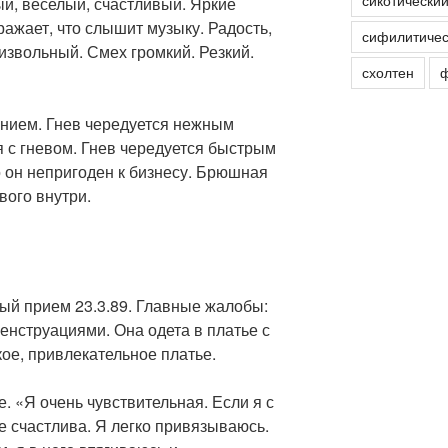
сикотически
й, веселый, счастливый. Яркие
ажает, что слышит музыку. Радость,
сифилитичес
извольный. Смех громкий. Резкий.
схолтен
ф
нием. Гнев чередуется нежным
 с гневом. Гнев чередуется быстрым
 он непригоден к бизнесу. Брюшная
вого внутри.
ый прием 23.3.89. Главные жалобы:
енструациями. Она одета в платье с
кое, привлекательное платье.
. «Я очень чувствительная. Если я с
оже счастлива. Я легко привязываюсь.