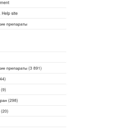
tment
Help site
кие препараты
кие препараты
(3 891)
44)
(9)
ран
(298)
(20)