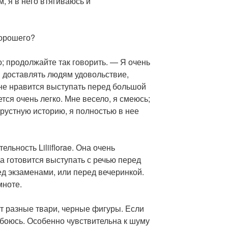
, я в него втягиваюсь и
хорошего?
о; продолжайте так говорить. — Я очень
 доставлять людям удовольствие,
Мне нравится выступать перед большой
тся очень легко. Мне весело, я смеюсь;
грустную историю, я полностью в нее
льность Liliiflorae. Она очень
да готовится выступать с речью перед
д экзаменами, или перед вечеринкой.
мноте.
ут разные твари, черные фигуры. Если
ь боюсь. Особенно чувствительна к шуму