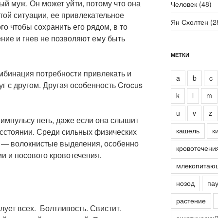
ый муж. Он может уйти, потому что она
Человек
(48)
этой ситуации, ее привлекательное
Ян Схолтен
(2
го чтобы сохранить его рядом, в то
ние и гнев не позволяют ему быть
МЕТКИ
омбинация потребности привлекать и
a
b
c
уг с другом. Другая особенность Crocus
k
l
m
u
v
z
импульсу петь, даже если она слышит
кашель
к
асстоянии. Среди сильных физических
 — волокнистые выделения, особенно
кровотечени
и и носового кровотечения.
млекопитаю
нозод
пау
растение
лует всех. Болтливость. Свистит.