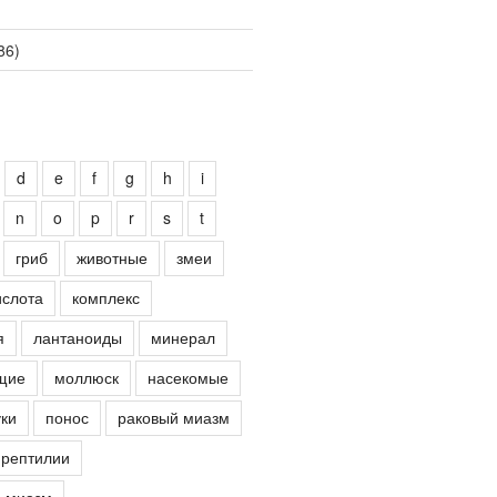
86)
d
e
f
g
h
i
n
o
p
r
s
t
гриб
животные
змеи
ислота
комплекс
я
лантаноиды
минерал
щие
моллюск
насекомые
ки
понос
раковый миазм
рептилии