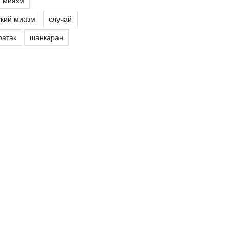
й миазм
кий миазм
случай
атак
шанкаран