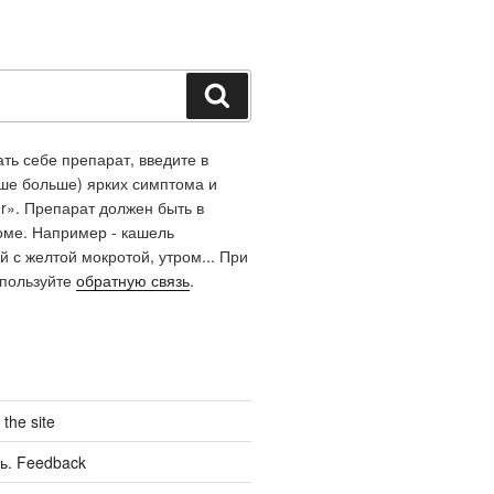
Поиск
ть себе препарат, введите в
чше больше) ярких симптома и
r». Препарат должен быть в
оме. Например - кашель
й с желтой мокротой, утром... При
спользуйте
обратную связь
.
the site
ь. Feedback