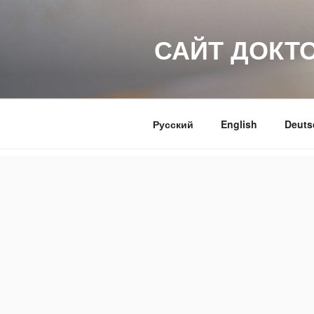
Перейти
к
САЙТ ДОКТ
содержимому
Русский
English
Deuts